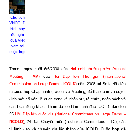
Chủ tịch
VNCOLD
trình bày
đề nghị
của Việt
Nam
tại
cuộc họp
Trong
ngày cuối 6/6/2008 của
Hội nghị thường niên (Annual
Meeting –
AM
)
của
Hội Đập lớn Thế giới (International
Commission on Large Dams -
ICOLD
)
năm 2008 tại Sofia đã diễn
ra cuộc họp Chấp hành (Executive Meeting) để thảo luận và quyết
định một số vấn đề quan trọng về nhân sự, tổ chức, ngân sách và
các hoạt động khác. Tham dự có Ban Lãnh đạo ICOLD, đại diện
55
Hội Đập lớn quốc gia (National Committees on Large Dams –
NCOLD
)
, 24 Ban Chuyên môn (Technical Committees – TC), các
vị lãnh đạo và chuyên gia lão thành của ICOLD. C
uộc họp đã