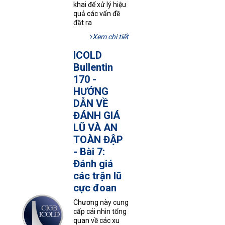
khai để xử lý hiệu
quả các vấn đề
đặt ra
Xem chi tiết
ICOLD
Bullentin
170 -
HƯỚNG
DẪN VỀ
ĐÁNH GIÁ
LŨ VÀ AN
TOÀN ĐẬP
- Bài 7:
Đánh giá
các trận lũ
cực đoan
Chương này cung
cấp cái nhìn tổng
quan về các xu