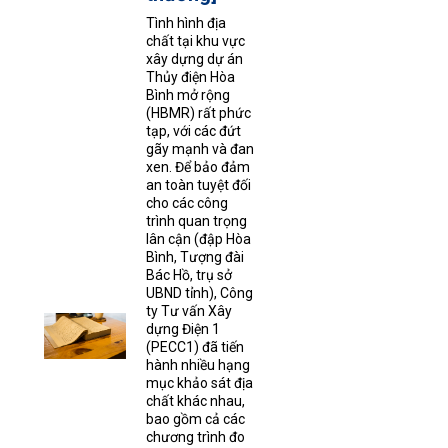
Tình hình địa
chất tại khu vực
xây dựng dự án
Thủy điện Hòa
Bình mở rộng
(HBMR) rất phức
tạp, với các đứt
gãy mạnh và đan
xen. Để bảo đảm
an toàn tuyệt đối
cho các công
trình quan trọng
lân cận (đập Hòa
Bình, Tượng đài
Bác Hồ, trụ sở
UBND tỉnh), Công
ty Tư vấn Xây
dựng Điện 1
(PECC1) đã tiến
hành nhiều hạng
mục khảo sát địa
chất khác nhau,
bao gồm cả các
chương trình đo