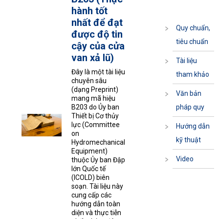
hành tốt
nhất để đạt
Quy chuẩn,
được độ tin
tiêu chuẩn
cậy của cửa
van xả lũ)
Tài liệu
Đây là một tài liệu
tham khảo
chuyên sâu
(dạng Preprint)
Văn bản
mang mã hiệu
B203 do Ủy ban
pháp quy
Thiết bị Cơ thủy
lực (Committee
Hướng dẫn
on
kỹ thuật
Hydromechanical
Equipment)
Video
thuộc Ủy ban Đập
lớn Quốc tế
(ICOLD) biên
soạn. Tài liệu này
cung cấp các
hướng dẫn toàn
diện và thực tiễn