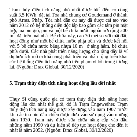
Trạm thủy điện tích năng nhỏ nhất được biết đến có công
suất 3,5 KWh, đặt tại Tòa nhà chung cư Goudemand ở thành
phố Arras, Pháp. Tòa nhà dân cư này đã được cải tạo vào
năm 2012 có hệ thống điện độc lập bao gồm các tấm pin mặt
trời, tua bin gió, pin và một bể chứa nước ngoài trời rộng 200
2
m
đặt trên mái nhà. Bể chứa này, cao 30 mét so với mặt đất,
hoạt động như một bể chứa nước phía trên và được kết nối
2
với 5 bể chứa nước bằng nhựa 10 m
ở tầng hầm, bể chứa
phía dưới. Các nhà phát triển năng lượng cho rằng đây là ví
dụ hữu ích mở ra khả năng phát triển và nhân rộng triển khai
các hệ thống điện tích năng nhỏ trên phạm vi lớn trong tương
lai. (Nguồn: Drax Global, 30/12/2020)
5. Trạm thủy điện tích năng hoạt động lâu đời nhất
Thụy Sĩ cũng quốc gia có trạm thủy điện tích năng hoạt
động lâu đời nhất thế giới, đó là Trạm Engeweiher. Trạm
thủy điện tích năng này được xây dựng vào năm 1907 trước
khi các tua bin đảo chiều được đưa vào sử dụng vào những
năm 1930. Trạm này được sửa chữa nâng cấp vào đầu
những năm 1990 và dự kiến ​​sẽ tiếp tục hoạt động cho đến ít
nhất là năm 2052. (Nguồn: Drax Global, 30/12/2020)