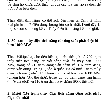
cần điện, nước được giải phóng để chảy từ hồ chứa trên cao
về phía hồ chứa dưới thấp, đi qua các tua bin tạo ra điện để
gửi trở lại lưới điện.
Thủy điện tích năng, có thể nói, đến hiện tại đang là hình
loại pin lưu trữ điện dung lượng lớn sạch nhất. Dưới đây là
một số con số thống kê về Thủy điện tích năng trên thế giới.
1. Số trạm thủy điện tích năng có công suất phát điện lớn
hơn 1000 MW
Theo Wikipedia, cho đến hiện tại, trên thế giới có 202 trạm
thủy điện tích năng lớn với công suất lắp máy hơn 1000
MW, trong đó 86 trạm đang vận hành và 116 trạm đang
được xây dựng. Trung Quốc là quốc gia có nhiều trạm thủy
điện tích năng nhất, 148 trạm công suất lớn hơn 1000 MW
(chiếm hơn 73% thế giới), trong đó, 38 trạm đang vận hành
(44% thế giới) và 110 trạm đang xây dựng (95% thế giới).
2. Mười (10) trạm thủy điện tích năng công suất phát
điện lớn nhất