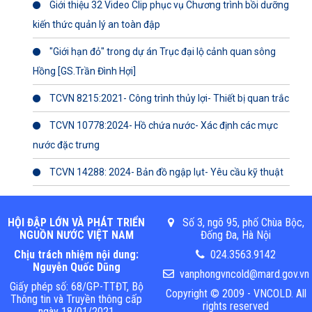
Giới thiệu 32 Video Clip phục vụ Chương trình bồi dưỡng
kiến thức quản lý an toàn đập
"Giới hạn đỏ" trong dự án Trục đại lộ cảnh quan sông
Hồng [GS.Trần Đình Hợi]
TCVN 8215:2021- Công trình thủy lợi- Thiết bị quan trắc
TCVN 10778:2024- Hồ chứa nước- Xác định các mực
nước đặc trưng
TCVN 14288: 2024- Bản đồ ngập lụt- Yêu cầu kỹ thuật
HỘI ĐẬP LỚN VÀ PHÁT TRIỂN
Số 3, ngõ 95, phố Chùa Bộc,
NGUỒN NƯỚC VIỆT NAM
Đống Đa, Hà Nội
Chịu trách nhiệm nội dung:
024.3563.9142
Nguyễn Quốc Dũng
vanphongvncold@mard.gov.vn
Giấy phép số: 68/GP-TTĐT, Bộ
Copyright © 2009 - VNCOLD. All
Thông tin và Truyền thông cấp
rights reserved
ngày 18/01/2021