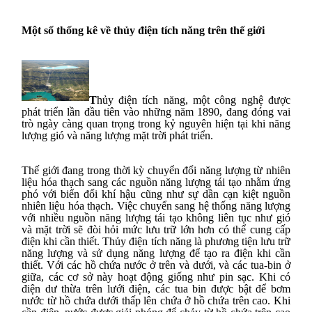
Một số thống kê về thủy điện tích năng trên thế giới
T
hủy điện tích năng, một công nghệ được
phát triển lần đầu tiên vào những năm 1890, đang đóng vai
trò ngày càng quan trọng trong kỷ nguyên hiện tại khi năng
lượng gió và năng lượng mặt trời phát triển.
Thế giới đang trong thời kỳ chuyển đổi năng lượng từ nhiên
liệu hóa thạch sang các nguồn năng lượng tái tạo nhằm ứng
phó với biến đổi khí hậu cũng như sự dần cạn kiệt nguồn
nhiên liệu hóa thạch.
Việc chuyển sang hệ thống năng lượng
với nhiều nguồn năng lượng tái tạo không liên tục như gió
và mặt trời sẽ đòi hỏi mức lưu trữ lớn hơn có thể cung cấp
điện khi cần thiết.
Thủy điện tích năng là phương tiện lưu trữ
năng lượng và sử dụng năng lượng để tạo ra điện khi cần
thiết. Với các hồ chứa nước ở trên và dưới, và các tua-bin ở
giữa, các cơ sở này hoạt động giống như pin sạc. Khi có
điện dư thừa trên lưới điện, các tua bin được bật để bơm
nước từ hồ chứa dưới thấp lên chứa ở hồ chứa trên cao. Khi