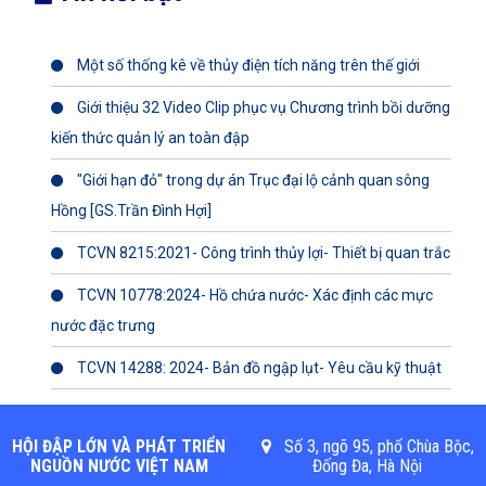
Một số thống kê về thủy điện tích năng trên thế giới
Giới thiệu 32 Video Clip phục vụ Chương trình bồi dưỡng
kiến thức quản lý an toàn đập
"Giới hạn đỏ" trong dự án Trục đại lộ cảnh quan sông
Hồng [GS.Trần Đình Hợi]
TCVN 8215:2021- Công trình thủy lợi- Thiết bị quan trắc
TCVN 10778:2024- Hồ chứa nước- Xác định các mực
nước đặc trưng
TCVN 14288: 2024- Bản đồ ngập lụt- Yêu cầu kỹ thuật
HỘI ĐẬP LỚN VÀ PHÁT TRIỂN
Số 3, ngõ 95, phố Chùa Bộc,
NGUỒN NƯỚC VIỆT NAM
Đống Đa, Hà Nội