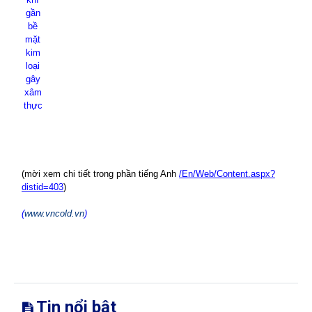
gần
bề
mặt
kim
loại
gây
xâm
thực
(mời xem
chi tiết trong phần tiếng Anh
/En/Web/Content.aspx?
distid=403
)
(
www.vncold.vn
)
Tin nổi bật