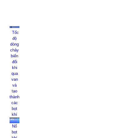
Tốc
độ
dòng
chảy
biến
đổi
khi
qua
van
và
tạo
thành
các
bọt
khí
Nổ
bọt
khí