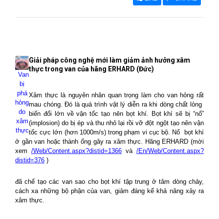
Giải pháp công nghệ mới làm giảm ảnh hưởng xâm
thực trong van của hãng ERHARD (Đức)
Van
bị
phá
Xâm thực là nguyên nhân quan trọng làm cho van hỏng rất
hỏng
mau chóng. Đó là quá trình vật lý diễn ra khi dòng chất lỏng
do
biến đổi lớn về vận tốc tạo nên bọt khí. Bọt khí sẽ bị “nổ”
xâm
(implosion) do bị ép và thu nhỏ lại rồi vỡ đột ngột tạo nên vận
thực
tốc cực lớn (hơn 1000m/s) trong phạm vi cục bộ. Nổ
bọt khí
ở gần van hoặc thành ống gây ra xâm thực. Hãng ERHARD (mời
xem
/Web/Content.aspx?distid=1366
và
/En/Web/Content.aspx?
distid=376
)
đã chế tạo các van sao cho bọt khí tập trung ở tâm dòng chảy,
cách xa những bộ phận của van, giảm đáng kể khả năng xảy ra
xâm thực.