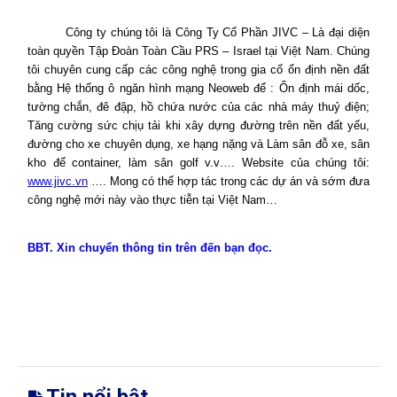
Công ty chúng tôi là
Công Ty Cổ Phần JIVC – Là đại diện
toàn quyền Tập Đoàn Toàn Cầu PRS –
Israel
tại Việt
Nam
.
Chúng
tôi chuyên cung cấp các
công nghệ trong gia cố ổn định nền đất
bằng
Hệ thống ô ngăn hình mạng Neoweb
để : Ổn định mái dốc,
tường chắn, đê đập, hồ chứa nước của các nhà máy thuỷ điện;
Tăng cường sức chịụ tải khi xây dựng đường trên nền đất yếu,
đường cho xe chuyên dụng, xe hạng nặng và Làm sân đỗ xe, sân
kho để container, làm sân golf v.v…. Website của chúng tôi:
www.jivc.vn
…. Mong có thể hợp tác trong các dự án và sớm đưa
công nghệ mới này vào thực tiễn tại Việt
Nam
…
BBT. Xin chuyển thông tin trên đến bạn đọc.