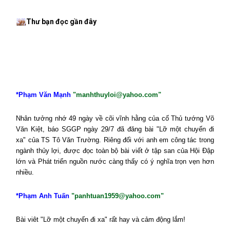
Thư bạn đọc gần đây
*Phạm Văn Mạnh
"manhthuyloi@yahoo.com"
Nhân tưởng nhớ 49 ngày về cõi vĩnh hằng của cố Thủ tướng Võ
Văn Kiệt, báo SGGP ngày 29/7 đã đăng bài "Lỡ một chuyến đi
xa" của TS Tô Văn Trường. Riêng đối với anh em công tác trong
ngành thủy lợi, được đọc toàn bộ bài viết ở tập san của Hội Đập
lớn và Phát triển nguồn nước càng thấy có ý nghĩa trọn vẹn hơn
nhiều.
*Phạm Anh Tuấn
"panhtuan1959@yahoo.com"
Bài viêt "Lỡ một chuyến đi xa" rất hay và cảm động lắm!