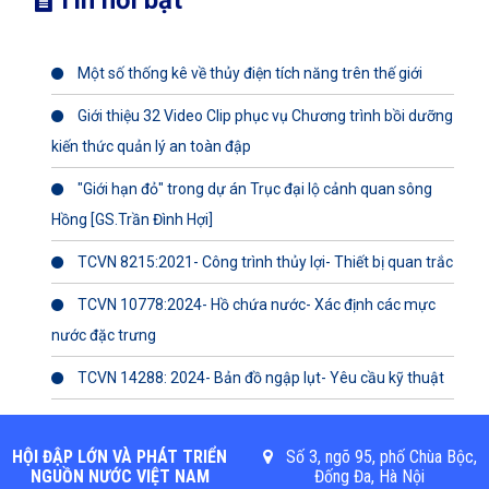
Tin nổi bật
Một số thống kê về thủy điện tích năng trên thế giới
Giới thiệu 32 Video Clip phục vụ Chương trình bồi dưỡng
kiến thức quản lý an toàn đập
"Giới hạn đỏ" trong dự án Trục đại lộ cảnh quan sông
Hồng [GS.Trần Đình Hợi]
TCVN 8215:2021- Công trình thủy lợi- Thiết bị quan trắc
TCVN 10778:2024- Hồ chứa nước- Xác định các mực
nước đặc trưng
TCVN 14288: 2024- Bản đồ ngập lụt- Yêu cầu kỹ thuật
HỘI ĐẬP LỚN VÀ PHÁT TRIỂN
Số 3, ngõ 95, phố Chùa Bộc,
NGUỒN NƯỚC VIỆT NAM
Đống Đa, Hà Nội