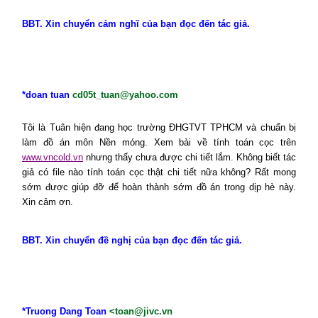
BBT. Xin chuyển cảm nghĩ của bạn đọc đến tác giả.
*doan tuan
cd05t_tuan@yahoo.com
Tôi là Tuân hiện đang học trường ĐHGTVT TPHCM và chuẩn bị
làm đồ án môn Nền móng. Xem bài về tính toán cọc trên
www.vncold.vn
nhưng thấy chưa được chi tiết lắm. Không biết tác
giả có file nào tính toán cọc thật chi tiết nữa không? Rất mong
sớm được giúp đỡ để hoàn thành sớm đồ án trong dịp hè này.
Xin cảm ơn.
BBT. Xin chuyển đề nghị của bạn đọc đến tác giả.
*
Truong Dang Toan
<toan@jivc.vn