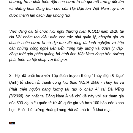
chương trình phát triển đập của nước ta có qui mô tương đối lớn
và những hoạt động tích cực của Hội Đập lớn Việt Nam tuy mới
được thành lập cách đây không lâu.
Việc đăng cai tổ chức Hội nghị thư­ờng niên ICOLD năm 2010 tại
Hà Nội nhằm tạo điều kiện cho các nhà quản lý, chuyên gia và
doanh nhân nư­ớc ta có dịp trao đổi rộng rãi kinh nghiệm và tiếp
cận những công nghệ tiên tiến trong xây dựng và quản lý đập,
đồng thời góp phần quảng bá hình ảnh Việt Nam đang trên đường
phát triển và hội nhập với thế giới.
2.
Hội đã phối hợp với Tập đoàn truyền thông “Thủy điện & Đập”
(Anh) tổ chức rất thành công
Hội thảo “ASIA 2006 - Thuỷ lợi và
Phát triển nguồn năng lượng tái tạo ở châu Á” tại Đà Nẵng
(3/2008)
lớn nhất tại Đông Nam Á về chủ đề này với sự tham gia
của 500 đại biểu quốc tế từ 40 quốc gia và hơn 100 báo cáo khoa
học. Phó Thủ tướng HoàngTrung Hải đã chủ trì lễ khai mạc.