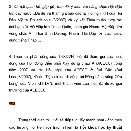
3.
Đã
đặt quan hệ, gặp gỡ, trao đổi ý kiến với hàng chục Hội Đập
lớn các nước
...Đã dự và tham gia báo cáo tại Hội nghị KH của Hội
Đập Mỹ tại Philadelphia (3/2007) và ký kết Thỏa thuận Hợp tác
dài hạn với Hội Đập lớn Trung Quốc, tham gia Nhóm
Hội Đập lớn
vùng châu Á - Thái Bình Dương, Nhóm
Hội Đập lớn các nước
dùng tiếng Pháp,...
4.
Theo sự phân công của THXDVN, Hội đã tham gia các hoạt
động của Hội đồng Điều phối Xây dựng châu Á (ACECC) trong
năm 2007 và tại Hội nghị của ACECC ở Đài Bắc (Đài
Loan,6/2007), đồ án “Đập xà lan di động tại Đồng bằng sông Cửu
Long” của Viện KHTLVN, một thành viên của Hội, đã được giải
thưởng của ACECCC.
Trong thời gian tới, Hội sẽ tiếp tục đẩy mạnh hoạt động theo
các hướng nói trên với trách nhiệm là
hội khoa học kỹ thuật