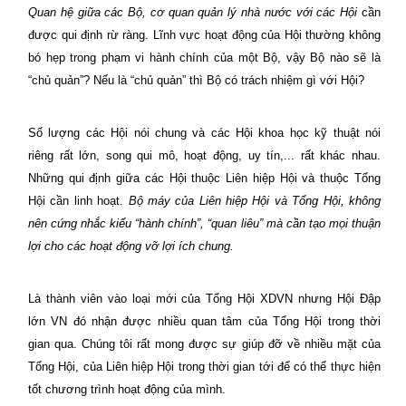
Quan hệ giữa các Bộ, cơ quan quản lý nhà nước với các Hội
cần
được qui định rừ ràng. Lĩnh vực hoạt động của Hội thường không
bó hẹp trong phạm vi hành chính của một Bộ, vậy Bộ nào sẽ là
“chủ quản”? Nếu là “chủ quản” thì Bộ có trách nhiệm gì với Hội?
Số lượng các Hội nói chung và các Hội khoa học kỹ thuật nói
riêng rất lớn, song qui mô, hoạt động, uy tín,... rất khác nhau.
Những qui định giữa các Hội thuộc Liên hiệp Hội và thuộc Tổng
Hội cần linh hoạt.
Bộ máy của Liên hiệp Hội và Tổng Hội, không
nên cứng nhắc kiểu “hành chính”, “quan liêu” mà cần tạo mọi thuận
lợi cho các hoạt động vỡ lợi ích chung.
Là thành viên vào loại mới của Tổng Hội XDVN nhưng Hội Đập
lớn VN đó nhận được nhiều quan tâm của Tổng Hội trong thời
gian qua. Chúng tôi rất mong được sự giúp đỡ về nhiều mặt của
Tổng Hội, của Liên hiệp Hội trong thời gian tới để có thể thực hiện
tốt chương trình hoạt động của mình.