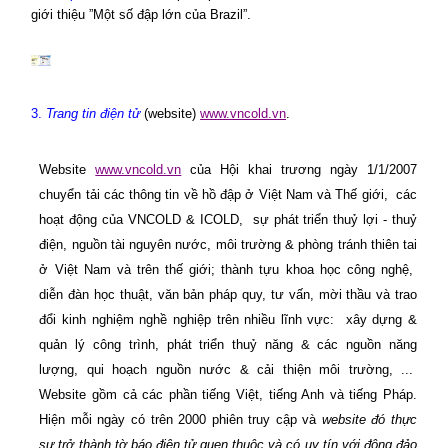
giới thiệu ”Một số đập lớn của Brazil”.
3.
Trang tin điện tử
(website)
www.vncold.vn
.
Website
www.vncold.vn
của Hội khai trương ngày 1/1/2007
chuyển tải các thông tin về hồ đập ở Việt Nam và Thế giới,
các
hoạt động của VNCOLD & ICOLD,
sự phát triển thuỷ lợi - thuỷ
điện, nguồn tài nguyên nước, môi trường & phòng tránh thiên tai
ở Việt Nam và trên thế giới; thành tựu khoa học công nghệ,
diễn đàn học thuật, văn bản pháp quy, tư vấn, mời thầu và trao
đổi kinh nghiệm nghề nghiệp trên nhiều lĩnh vực: xây dựng &
quản lý công trình, phát triển thuỷ năng & các nguồn năng
lượng, qui hoạch nguồn nước & cải thiện môi trường, ...
Website gồm cả các phần tiếng Việt, tiếng Anh và tiếng Pháp.
Hiện mỗi ngày có trên 2000 phiên truy cập và
website đó thực
sự trở thành tờ báo điện tử quen thuộc và có uy tín với đông đảo