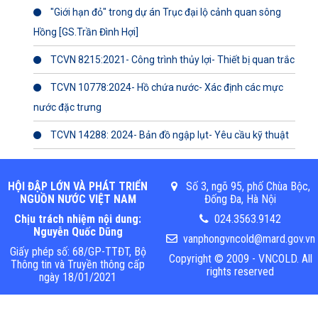
"Giới hạn đỏ" trong dự án Trục đại lộ cảnh quan sông
Hồng [GS.Trần Đình Hợi]
TCVN 8215:2021- Công trình thủy lợi- Thiết bị quan trắc
TCVN 10778:2024- Hồ chứa nước- Xác định các mực
nước đặc trưng
TCVN 14288: 2024- Bản đồ ngập lụt- Yêu cầu kỹ thuật
HỘI ĐẬP LỚN VÀ PHÁT TRIỂN
Số 3, ngõ 95, phố Chùa Bộc,
NGUỒN NƯỚC VIỆT NAM
Đống Đa, Hà Nội
Chịu trách nhiệm nội dung:
024.3563.9142
Nguyễn Quốc Dũng
vanphongvncold@mard.gov.vn
Giấy phép số: 68/GP-TTĐT, Bộ
Copyright © 2009 - VNCOLD. All
Thông tin và Truyền thông cấp
rights reserved
ngày 18/01/2021