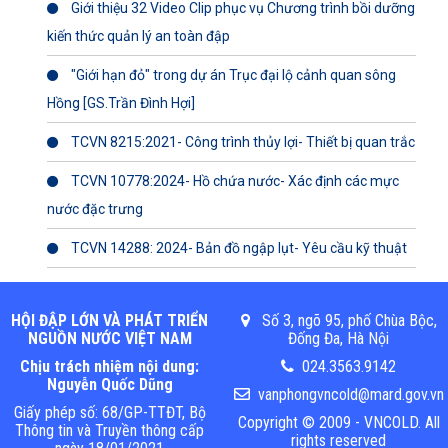
Giới thiệu 32 Video Clip phục vụ Chương trình bồi dưỡng
kiến thức quản lý an toàn đập
"Giới hạn đỏ" trong dự án Trục đại lộ cảnh quan sông
Hồng [GS.Trần Đình Hợi]
TCVN 8215:2021- Công trình thủy lợi- Thiết bị quan trắc
TCVN 10778:2024- Hồ chứa nước- Xác định các mực
nước đặc trưng
TCVN 14288: 2024- Bản đồ ngập lụt- Yêu cầu kỹ thuật
HỘI ĐẬP LỚN VÀ PHÁT TRIỂN
Số 3, ngõ 95, phố Chùa Bộc,
NGUỒN NƯỚC VIỆT NAM
Đống Đa, Hà Nội
Chịu trách nhiệm nội dung:
024.3563.9142
Nguyễn Quốc Dũng
vanphongvncold@mard.gov.vn
Giấy phép số: 68/GP-TTĐT, Bộ
Copyright © 2009 - VNCOLD. All
Thông tin và Truyền thông cấp
rights reserved