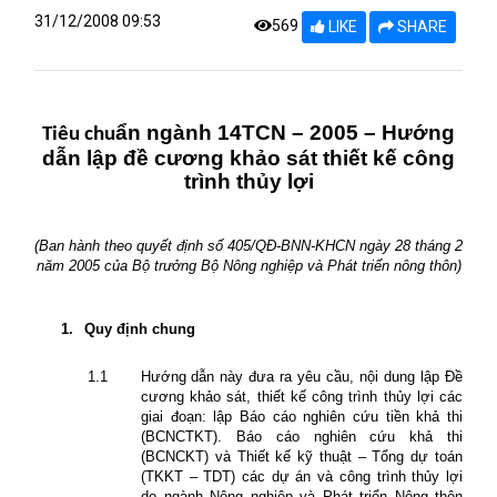
31/12/2008 09:53
569
LIKE
SHARE
ẩn ngành 14TCN – 2005 – Hướng
Tiêu chu
dẫn lập đề cương khảo sát thiết kế công
trình thủy lợi
(Ban hành theo quyết định số 405/QĐ-BNN-KHCN ngày 28 tháng 2
năm 2005 của Bộ trưởng Bộ Nông nghiệp và Phát triển nông thôn)
1.
Quy định chung
1.1
Hướng dẫn này đưa ra yêu cầu, nội dung lập Đề
cương khảo sát, thiết kế công trình thủy lợi các
giai đoạn: lập Báo cáo nghiên cứu tiền khả thi
(BCNCTKT). Báo cáo nghiên cứu khả thi
(BCNCKT) và Thiết kế kỹ thuật – Tổng dự toán
(TKKT – TDT) các dự án và công trình thủy lợi
do ngành Nông nghiệp và Phát triển Nông thôn