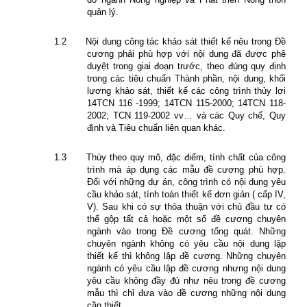
quản lý.
1.2
Nội dung công tác khảo sát thiết kế nêu trong Đề
cương phải phù hợp với nội dung đã được phê
duyệt trong giai đoạn trước, theo đúng quy định
trong các tiêu chuẩn Thành phần, nội dung, khối
lương khảo sát, thiết kế các công trình thủy lợi
14TCN 116 -1999; 14TCN 115-2000; 14TCN 118-
2002; TCN 119-2002 vv… và các Quy chế, Quy
định và Tiêu chuẩn liên quan khác.
1.3
Thùy theo quy mô, đặc điểm, tính chất của công
trình mà áp dụng các mẫu đề cương phù hợp.
Đối với những dự án, công trình có nội dung yêu
cầu khảo sát, tính toán thiết kế đơn giản ( cấp IV,
V). Sau khi có sự thỏa thuận với chủ đầu tư có
thể gộp tất cả hoặc một số đề cương chuyên
ngành vào trong Đề cương tổng quát. Những
chuyên ngành không có yêu cầu nội dung lập
thiết kế thì không lập đề cương. Những chuyên
ngành có yêu cầu lập đề cương nhưng nội dung
yêu cầu không đầy đủ như nêu trong đề cương
mẫu thì chỉ đưa vào đề cương những nội dung
cần thiết.