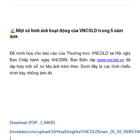
Một số hình ảnh hoạt động của VNCOLD trong 5 năm
qua.
Để minh họa cho báo cáo của Thường trưc VNCOLD tại Hội nghị
Ban Chấp hành ngày 4/4/2009, Ban Biên tập
www.vncold.vn
đã
tập hợp một số
tư liệu ảnh kèm theo. Dưới đây là các hình chiếu
trình bày những ảnh đó.
Download (PDF; 2,94KB)
(
/modules/cms/upload/10/HoatDongHoi/VNCOLD5nam_05_04_09/BCH4i
)