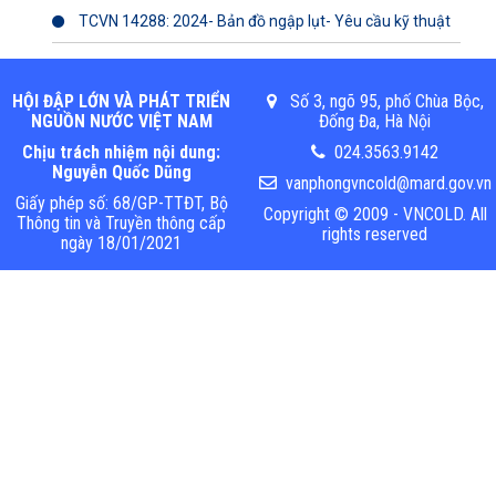
TCVN 14288: 2024- Bản đồ ngập lụt- Yêu cầu kỹ thuật
HỘI ĐẬP LỚN VÀ PHÁT TRIỂN
Số 3, ngõ 95, phố Chùa Bộc,
NGUỒN NƯỚC VIỆT NAM
Đống Đa, Hà Nội
Chịu trách nhiệm nội dung:
024.3563.9142
Nguyễn Quốc Dũng
vanphongvncold@mard.gov.vn
Giấy phép số: 68/GP-TTĐT, Bộ
Copyright © 2009 - VNCOLD. All
Thông tin và Truyền thông cấp
rights reserved
ngày 18/01/2021