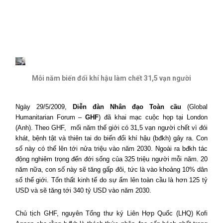
Mỗi năm biến đổi khí hậu làm chết 31,5 vạn người
Ngày 29/5/2009,
Diễn đàn Nhân đạo Toàn cầu
(Global
Humanitarian Forum –
GHF
) đã khai mạc cuộc họp tại
London
(Anh). Theo GHF,
mối năm thế giới có 31,5 vạn người chết vì đói
khát, bệnh tật và thiên tai do biến đổi khí hậu (bđkh) gây ra. Con
số này có thể lên tới nửa triệu vào năm 2030. Ngoài ra bđkh tác
động nghiêm trọng đến đới sống của 325 triệu người mỗi năm. 20
năm nữa, con số này sẽ tăng gấp đôi, tức là vào khoảng 10% dân
số thế giới. Tổn thất kinh tế do sự ấm lên toàn cầu là hơn 125 tỷ
USD và sẽ tăng tới 340 tỷ USD vào năm 2030.
Chủ tịch GHF, nguyên Tổng thư ký Liên Hợp Quốc (LHQ) Kofi