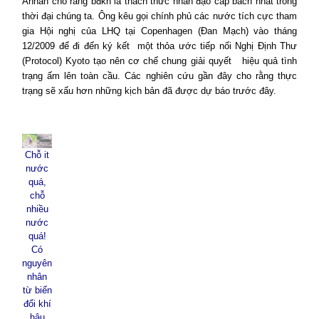
Annan cho rằng bđkh là thách thức nhân đạo cấp bách nhất trong
thời đại chúng ta. Ông kêu gọi chính phủ các nước tích cực tham
gia Hội nghị của LHQ tại
Copenhagen
(Đan Mạch) vào tháng
12/2009 để đi đến ký kết
một thỏa ước tiếp nối Nghị Định Thư
(Protocol)
Kyoto
tạo nên cơ chế chung giải quyết
hiệu quả tình
trạng ấm lên toàn cầu. Các nghiên cứu gần đây cho rằng thực
trạng sẽ xấu hơn những kịch bản đã được dự báo trước đây.
Chỗ it
nước
quá,
chỗ
nhiều
nước
quá!
Có
nguyên
nhân
từ biến
đổi khí
hậu