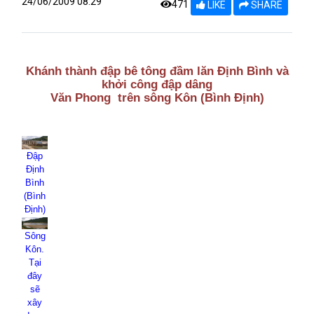
24/06/2009 08:29
471
LIKE
SHARE
Khánh thành đập bê tông đầm lăn Định Bình và
khởi công đập dâng
Văn Phong
trên sông Kôn (Bình Định)
Đập
Định
Bình
(Bình
Định)
Sông
Kôn.
Tại
đây
sẽ
xây