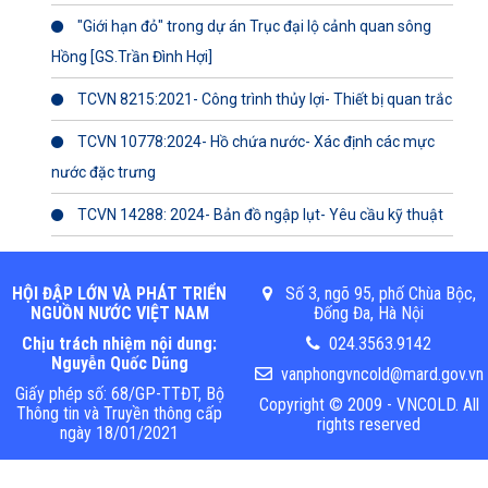
"Giới hạn đỏ" trong dự án Trục đại lộ cảnh quan sông
Hồng [GS.Trần Đình Hợi]
TCVN 8215:2021- Công trình thủy lợi- Thiết bị quan trắc
TCVN 10778:2024- Hồ chứa nước- Xác định các mực
nước đặc trưng
TCVN 14288: 2024- Bản đồ ngập lụt- Yêu cầu kỹ thuật
HỘI ĐẬP LỚN VÀ PHÁT TRIỂN
Số 3, ngõ 95, phố Chùa Bộc,
NGUỒN NƯỚC VIỆT NAM
Đống Đa, Hà Nội
Chịu trách nhiệm nội dung:
024.3563.9142
Nguyễn Quốc Dũng
vanphongvncold@mard.gov.vn
Giấy phép số: 68/GP-TTĐT, Bộ
Copyright © 2009 - VNCOLD. All
Thông tin và Truyền thông cấp
rights reserved
ngày 18/01/2021