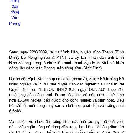
dưng
đập
dâng
Văn
Phong
Sáng ngày 22/6/2009, tại xã Vĩnh Hảo, huyện Vĩnh Thạnh (Bình
Định), Bộ Nông nghiệp & PTNT và Uỷ ban nhân dân tỉnh Bình
Định đã long trọng tổ chức lễ khánh thành đập Định Bình
và khởi
công đập dâng Văn Phong
trên sông Kôn (Bình Định).
Dự án đập Định Bình có qui mô lớn (nhóm A), được Bộ trưởng Bộ
Nông nghiệp và PTNT phê duyệt Báo cáo nghiên cứu khả thi tại
Quyết định số 1815/QĐ-BNN-XDCB ngày 04/5/2001.Theo đó,
nhiệm vụ của công trình là tạo hồ chứa để cấp nước tưới cho
hơn 15.500 héc-ta, cấp nước cho công nghiệp và sinh hoạt, điều
tiết cắt lũ, nuôi trồng thuỷ sản và kết hợp phát điện với công suất
6,6MW.
Với nhiệm vụ như trên, công trình đầu mối có quy mô chủ yếu,
gồm: đập ngăn sông có dạng đập trọng lực bằng bê tông đầm lăn
dài 611,25 m, được bố trí 2 tường chống thấm ở 2 vai đập, 2