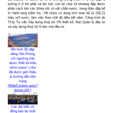
tường ô ở bờ phải và bờ trái, còn lại chia 14 khoang đập được
phân cách bởi các khớp nối có vật chắn nước, trong thân đập bố
trí hành lang kiểm tra…Hồ chứa có dung tích toàn bộ là 226,21
triệu m3 nước, làm việc theo chế độ điều tiết năm. Công trình do
TCty Tư vấn Xây dựng thuỷ lợi VN thiết kế, Ban Quản lý đầu tư
và xây dựng thuỷ lợi 6 làm chủ đầu tư.
Mô hình 3D đập
dâng Văn Phong
với ngưỡng tràn
được thiết kế kiểu
“phím piano” ( như
đã được giới thiệu
& hướng dẫn trên
trang
/Web/Content.aspx?
distid=293
)
Các đại biểu và
đồng bào dự buổi