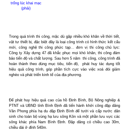
trống lúc khai mạc
(phải)
Trong quá trình thi công, mặc dù gặp nhiều khó khăn về thời tiết,
vật tư thiết bị, đặc biệt đây là loại công trình có hình thức kết cấu
mới, công nghệ thi công phức tạp… đơn vị thi công chủ lực:
Công ty Xây dựng 47 đã khắc phục mọi khó khăn, thi công đảm
bảo tiến độ và chất lượng. Sau hơn 5 năm
thi công, công trình đã
hoàn thành theo đúng mục tiêu, tiến độ,
phát huy tác dụng tốt
hiệu quả công trình, góp phần tích cực vào việc xoá đói giảm
nghèo và phát triển kinh tế của địa phương.
Để phát huy hiệu quả cao của hồ Định Bình, Bộ Nông nghiệp &
PTNT và UBND tỉnh Bình Định đã tiến hành khởi công đập dâng
Văn Phong phía hạ du đập Định Bình để tưới và cấp nước dân
sinh cho toàn bộ vùng hạ lưu sông Kôn và một phần lưu vực các
sông khác phía Nam Bình Định. Đập dâng có chiều cao 30m,
chiều dài ở đỉnh 540m.