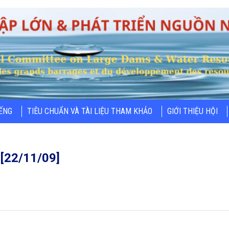
IẾNG
TIÊU CHUẨN VÀ TÀI LIỆU THAM KHẢO
GIỚI THIỆU HỘI
[22/11/09]