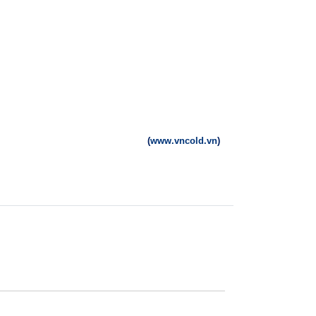
(
www.vncold.vn
)