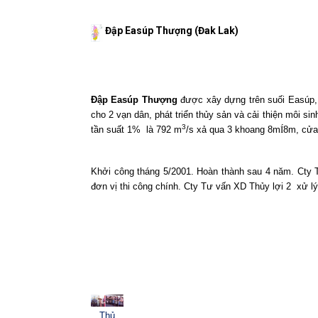
Đập Easúp Thượng (Đak Lak)
Đập Easúp Thượng
được xây dựng trên suối Easúp, 
cho 2 vạn dân, phát triển thủy sản và cải thiện môi s
3
tần suất 1%
là 792 m
/s xả qua 3 khoang 8m
Í
8m, cửa
Khởi công tháng 5/2001. Hoàn thành sau 4 năm. Cty T
đơn vị thi công chính. Cty Tư vấn XD Thủy lợi 2
xử l
Thủ