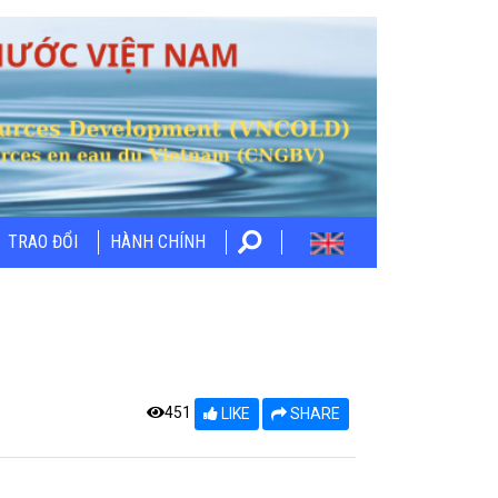
TRAO ĐỔI
HÀNH CHÍNH
451
LIKE
SHARE