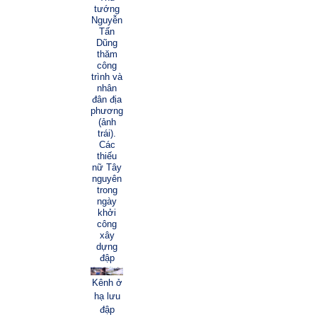
tướng
Nguyễn
Tấn
Dũng
thăm
công
trình và
nhân
đân địa
phương
(ảnh
trái).
Các
thiếu
nữ Tây
nguyên
trong
ngày
khởi
công
xây
dựng
đập
Kênh ở
hạ lưu
đập