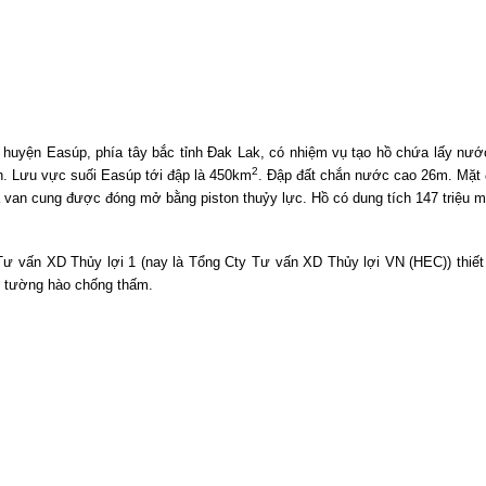
huyện Easúp, phía tây bắc tỉnh Đak Lak, có nhiệm vụ tạo hồ chứa lấy nướ
2
inh. Lưu vực suối Easúp tới đập là 450km
. Đập đất chắn nước cao 26m. Mặt đ
 van cung được đóng mở bằng piston thuỷy lực. Hồ có dung tích 147 triệu m
ư vấn XD Thủy lợi 1 (nay là Tổng Cty Tư vấn XD Thủy lợi VN (HEC)) thiết 
ý tường hào chống thấm.