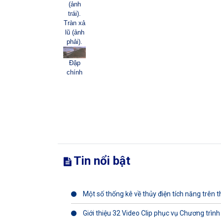
(ảnh
trái).
Tràn xả
lũ (ảnh
phải).
Đập
chính
Tin nổi bật
Một số thống kê về thủy điện tích năng trên th
Giới thiệu 32 Video Clip phục vụ Chương trình