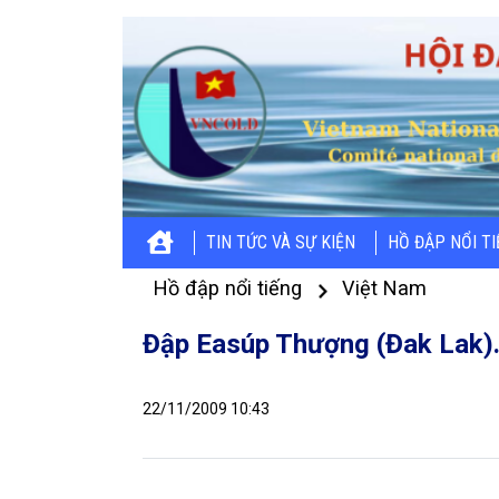
TIN TỨC VÀ SỰ KIỆN
HỒ ĐẬP NỔI T
Hồ đập nổi tiếng
Việt Nam
Đập Easúp Thượng (Đak Lak).
22/11/2009 10:43