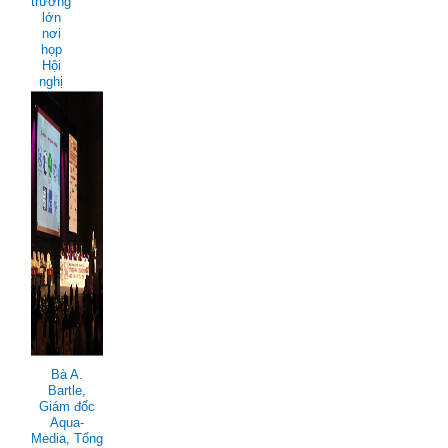
trường
lớn
nơi
họp
Hội
nghị
Bà A.
Bartle,
Giám đốc
Aqua-
Media, Tổng