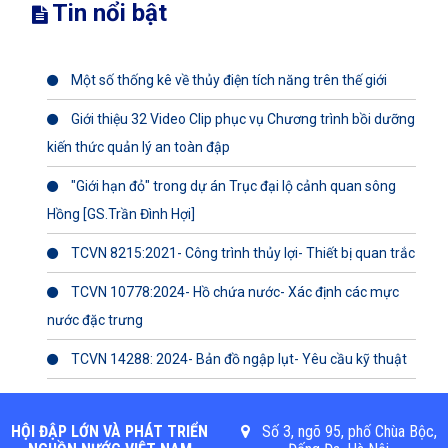
Tin nổi bật
Một số thống kê về thủy điện tích năng trên thế giới
Giới thiệu 32 Video Clip phục vụ Chương trình bồi dưỡng
kiến thức quản lý an toàn đập
"Giới hạn đỏ" trong dự án Trục đại lộ cảnh quan sông
Hồng [GS.Trần Đình Hợi]
TCVN 8215:2021- Công trình thủy lợi- Thiết bị quan trắc
TCVN 10778:2024- Hồ chứa nước- Xác định các mực
nước đặc trưng
TCVN 14288: 2024- Bản đồ ngập lụt- Yêu cầu kỹ thuật
HỘI ĐẬP LỚN VÀ PHÁT TRIỂN
Số 3, ngõ 95, phố Chùa Bộc,