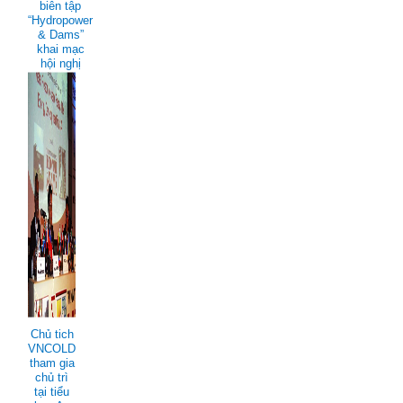
biên tập
“Hydropower
& Dams”
khai mạc
hội nghị
Chủ tich
VNCOLD
tham gia
chủ trì
tại tiểu