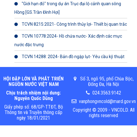
"Giới hạn đỏ" trong dự án Trục đại lộ cảnh quan sông
Hồng [GS.Trần Đình Hợi]
TCVN 8215:2021- Công trình thủy lợi- Thiết bị quan trắc
TCVN 10778:2024- Hồ chứa nước- Xác định các mực
nước đặc trưng
TCVN 14288: 2024- Bản đồ ngập lụt- Yêu cầu kỹ thuật
HỘI ĐẬP LỚN VÀ PHÁT TRIỂN
Số 3, ngõ 95, phố Chùa Bộc,
NGUỒN NƯỚC VIỆT NAM
Đống Đa, Hà Nội
Chịu trách nhiệm nội dung:
024.3563.9142
Nguyễn Quốc Dũng
vanphongvncold@mard.gov.vn
Giấy phép số: 68/GP-TTĐT, Bộ
Copyright © 2009 - VNCOLD. All
Thông tin và Truyền thông cấp
rights reserved
ngày 18/01/2021