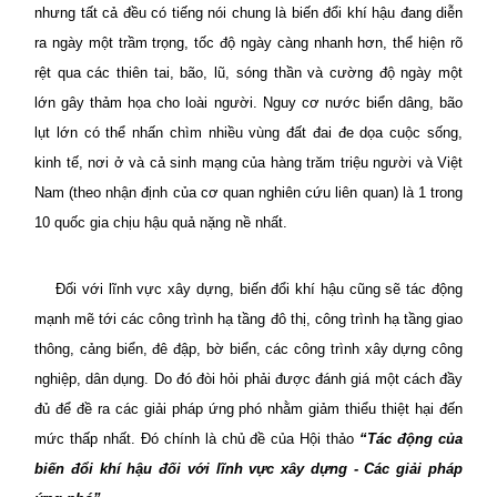
nhưng tất cả đều có tiếng nói chung là biến đổi khí hậu đang diễn
ra ngày một trầm trọng, tốc độ ngày càng nhanh hơn, thể hiện rõ
rệt qua các thiên tai, bão, lũ, sóng thần và cường độ ngày một
lớn gây thảm họa cho loài người. Nguy cơ nước biển dâng, bão
lụt lớn có thể nhấn chìm nhiều vùng đất đai đe dọa cuộc sống,
kinh tế, nơi ở và cả sinh mạng của hàng trăm triệu người và Việt
Nam (theo nhận định của cơ quan nghiên cứu liên quan) là 1 trong
10 quốc gia chịu hậu quả nặng nề nhất.
Đối với lĩnh vực xây dựng, biến đổi khí hậu cũng sẽ tác động
mạnh mẽ tới các công trình hạ tầng đô thị, công trình hạ tầng giao
thông, cảng biển, đê đập, bờ biển, các công trình xây dựng công
nghiệp, dân dụng. Do đó đòi hỏi phải được đánh giá một cách đầy
đủ để đề ra các giải pháp ứng phó nhằm giảm thiểu thiệt hại đến
mức thấp nhất. Đó chính là chủ đề của Hội thảo
“Tác động của
biến đổi khí hậu đối với lĩnh vực xây dựng - Các giải pháp