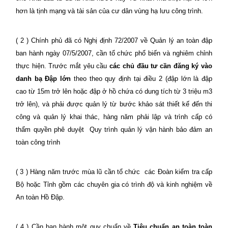
hơn là tịnh mạng và tài sản của cư dân vùng hạ lưu công trình.
( 2 ) Chính phủ đã có Nghị định 72/2007 về Quản lý an toàn đập
ban hành ngày 07/5/2007, cần tổ chức phổ biến và nghiêm chỉnh
thực hiện. Trước mắt yêu cầu
các chủ đầu tư cần đăng ký vào
danh bạ Đập lớn
theo theo quy định tại điều 2 (đập lớn là đập
cao từ 15m trở lên hoặc đập ở hồ chứa có dung tích từ 3 triệu m3
trở lên), và phải được quản lý từ bước khảo sát thiết kế đến thi
công và quản lý khai thác, hàng năm phải lập và trình cấp có
thẩm quyền phê duyệt
Quy trình quản lý vận hành bảo đảm an
toàn công trình
( 3 ) Hàng năm trước mùa lũ cần tổ chức
các Đoàn kiểm tra cấp
Bộ hoặc Tỉnh gồm các chuyên gia có trình độ và kinh nghiệm về
An toàn Hồ Đập.
( 4 ) Cần ban hành một quy chuẩn về
Tiêu chuẩn an toàn toàn