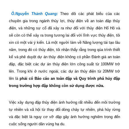
Ô.Nguyễn Thành Quang:
Theo dõi các phát biểu của các
chuyên gia trong ngành thủy lợi, thủy điện về an toàn đập thủy
điện, và những sự cố đã xảy ra như đối với thủy điện Hố Hô và
sẽ còn có thể xảy ra trong tương lai đối với lĩnh vực thủy điện
,
t
ôi
xin có một vài ý kiến
. L
à một người làm về Năng lượng tái tạo lâu
năm, trong đó có thủy điện, tôi nhận thấy rằng trong qúa trình thiết
kế và phê duyệt dự án thủy điện không có phần Đánh giá an toàn
đập, đặc biệt các dự án thủy điện lớn công suất từ 100MW trở
lên. Trong khi ở nước ngoài, các dự án thủy điện từ 20MW trở
lên là
phải có Báo cáo an toàn đập và Quy trình phá hủy đập
trong trường hợp đập không còn sử dụng được nữa.
Việc xây dựng đập thủy điện ảnh hưởng rất nhiều đến môi trường
tự nhiên và xã hội từ thay đổi dòng chảy tự nhiên, phá hủy rừng
và đặc biệt là nguy cơ vỡ đập gây ảnh hưởng nghiêm trọng đến
cuộc sống người dân vùng hạ du.