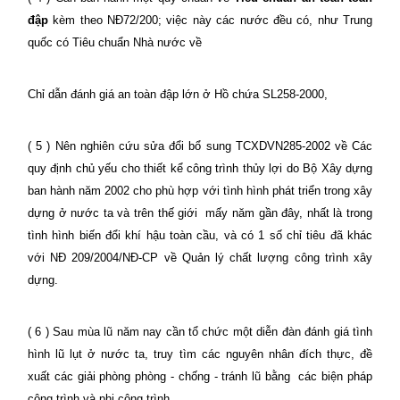
đập
kèm theo NĐ72/200; việc này các nước đều có, như Trung
quốc có Tiêu chuẩn Nhà nước về
Chỉ dẫn đánh giá an toàn đập lớn ở Hồ chứa SL258-2000,
( 5 ) Nên nghiên cứu sửa đổi bổ sung TCXDVN285-2002 về Các
quy định chủ yếu cho thiết kể công trình thủy lợi do Bộ Xây dựng
ban hành năm 2002 cho phù hợp với tình hình phát triển trong xây
dựng ở nước ta và trên thế giới
mấy năm gần đây, nhất là trong
tình hình biến đổi khí hậu toàn cầu, và có 1 số chỉ tiêu đã khác
với NĐ 209/2004/NĐ-CP về Quản lý chất lượng công trình xây
dựng.
( 6 ) Sau mùa lũ năm nay cần tổ chức một diễn đàn đánh giá tình
hình lũ lụt ở nước ta, truy tìm các nguyên nhân đích thực, đề
xuất các giải phòng phòng - chống - tránh lũ bằng
các biện pháp
công trình và phi công trình.