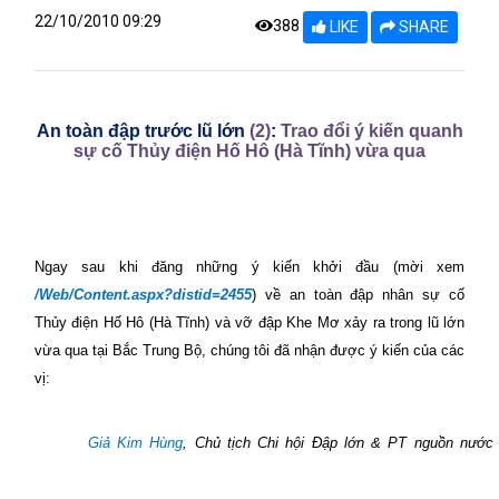
22/10/2010 09:29
388
LIKE
SHARE
An toàn đập trước lũ lớn
(2)
:
Trao đổi ý kiến quanh
sự cố Thủy điện Hố Hô (Hà Tĩnh) vừa qua
Ngay sau khi đăng những ý kiến khởi đầu (mời xem
/Web/Content.aspx?distid=2455
) về an toàn đập nhân sự cố
Thủy điện Hố Hô (Hà Tĩnh) và vỡ đập Khe Mơ xảy ra trong lũ lớn
vừa qua tại Bắc Trung Bộ, chúng tôi đã nhận được ý kiến của các
vị:
Giả Kim Hùng
, Chủ tịch Chi hội Đập lớn & PT nguồn nước 