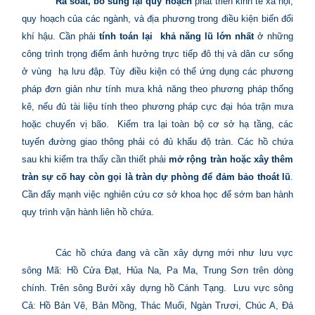
Rà soát, bổ sung lại quy hoạch
phát triển kinh tế xã hội,
quy hoạch của các ngành, và địa phương trong điều kiện biến đổi
khí hậu. Cần phải
tính toán lại
khả năng lũ lớn nhất
ở những
công trình trọng điểm ảnh hưởng trực tiếp đô thị và dân cư sống
ở vùng
hạ lưu đập. Tùy điều kiện có thể ứng dụng các phương
pháp đơn giản như tính mưa khả năng theo phương pháp thống
kê, nếu đủ tài liệu tính theo phương pháp cực đại hóa trận mưa
hoặc chuyển vị bão.
Kiểm tra lại toàn bộ cơ sở hạ tầng, các
tuyến đường giao thông phải có đủ khẩu độ tràn. Các hồ chứa
sau khi kiểm tra thấy cần thiết phải
mở rộng tràn hoặc xây thêm
tràn sự cố hay còn gọi là tràn dự phòng để đảm bảo thoát lũ
.
Cần đẩy mạnh việc nghiên cứu cơ sở khoa học để sớm ban hành
quy trình vận hành liên hồ chứa.
Các hồ chứa đang và cần xây dựng mới như lưu vực
sông Mã: Hồ Cửa Đạt, Hủa Na, Pa Ma, Trung Sơn trên dòng
chính. Trên sông Bưởi xây dựng hồ Cánh Tạng.
Lưu vực sông
Cả: Hồ Bản Vẽ, Bản Mồng, Thác Muối, Ngàn Trươi, Chúc A, Đá