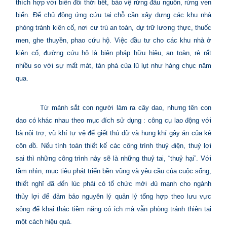
thích hợp với biến đổi thời tiết, bảo vệ rừng đầu nguồn, rừng ven
biển. Để chủ động ứng cứu tại chỗ cần xây dựng các khu nhà
phòng tránh kiên cố, nơi cư trú an toàn, dự trữ lương thực, thuốc
men, ghe thuyền, phao cứu hộ. Việc đầu tư cho các khu nhà ở
kiên cố, đường cứu hộ là biện pháp hữu hiệu, an toàn, rẻ rất
nhiều so với sự mất mát, tàn phá của lũ lụt như hàng chục năm
qua.
Từ mảnh sắt con người làm ra cây dao, nhưng tên con
dao có khác nhau theo mục đích sử dụng : công cụ lao động với
bà nội trợ, vũ khí tự vệ để giết thú dữ và hung khí gây án của kẻ
côn đồ. Nếu tính toán thiết kế các công trình thuỷ điện, thuỷ lợi
sai thì những công trình này sẽ là những thuỷ tai, “thuỷ hại”. Với
tầm nhìn, mục tiêu phát triển bền vũng và yêu cầu của cuộc sống,
thiết nghĩ đã đến lúc phải có tổ chức mới đủ mạnh cho ngành
thủy lợi để đảm bảo nguyên lý quản lý tổng hợp theo lưu vực
sông để khai thác tiềm năng có ích mà vẫn phòng tránh thiên tai
một cách hiệu quả.