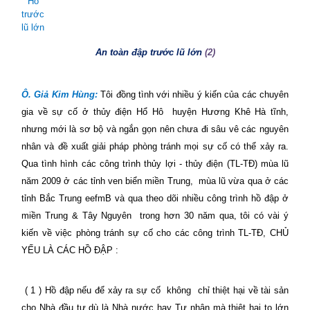
Hô
trước
lũ lớn
An toàn đập trước lũ lớn
(2)
Ô.
Giả Kim Hùng:
Tôi đồng tình với nhiều ý kiến của các chuyên
gia về sự cố ở thủy điện Hổ Hô
huyện Hương Khê Hà tĩnh,
nhưng mới là sơ bộ và ngắn gọn nên chưa đi sâu vê các nguyên
nhân và đề xuất giải pháp phòng tránh mọi sự cố có thể xảy ra.
Qua tình hình các công trình thủy lợi - thủy điện (TL-TĐ) mùa lũ
năm 2009 ở các tỉnh ven biển miền Trung,
mùa lũ vừa qua ở các
tỉnh Bắc Trung eefmB và qua theo dõi nhiều công trình hồ đập ở
miền Trung & Tây Nguyên
trong hơn 30 năm qua, tôi có vài ý
kiến về việc phòng tránh sự cố cho các công trình TL-TĐ, CHỦ
YẾU LÀ CÁC HỒ ĐẬP :
( 1 ) Hồ đập nếu để xảy ra sự cố
không
chỉ thiệt hại về tài sản
cho Nhà đầu tư dù là Nhà nước hay Tư nhân mà thiệt hại to lớn