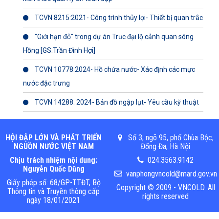
TCVN 8215:2021- Công trình thủy lợi- Thiết bị quan trắc
"Giới hạn đỏ" trong dự án Trục đại lộ cảnh quan sông
Hồng [GS.Trần Đình Hợi]
TCVN 10778:2024- Hồ chứa nước- Xác định các mực
nước đặc trưng
TCVN 14288: 2024- Bản đồ ngập lụt- Yêu cầu kỹ thuật
HỘI ĐẬP LỚN VÀ PHÁT TRIỂN
Số 3, ngõ 95, phố Chùa Bộc,
NGUỒN NƯỚC VIỆT NAM
Đống Đa, Hà Nội
Chịu trách nhiệm nội dung:
024.3563.9142
Nguyễn Quốc Dũng
vanphongvncold@mard.gov.vn
Giấy phép số: 68/GP-TTĐT, Bộ
Copyright © 2009 - VNCOLD. All
Thông tin và Truyền thông cấp
rights reserved
ngày 18/01/2021