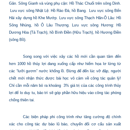
Gân. Sông Gianh và vùng phụ cận: Hồ Thác Chuối trên sông Dinh.
Lưu vực sông Nhật Lệ: Hồ Rào Đá, hồ Bang.
Lưu vực sông Bến
Hải xây dựng hồ Khe Mướp. Lưu vực sông Thạch Hãn-Ô Lâu: Hồ
Sông Nhùng, hồ Ô Lâu Thượng. Lưu vực sông Hương: Hồ
Dương Hòa (Tả Trạch), hồ Bình Điền (Hữu Trạch), hồ Hương Điền
(sông Bồ).
Song song với việc xây các hồ mới cần quan tâm đến
hơn 1000 hồ thủy lợi đang xuống cấp như hiểm họa lơ lửng từ
các “lưỡi gươm” nước khổng lồ. Đừng để đến lúc vỡ đập, người
chết mới nhận thức được bài học vô cảm về công tác quản lý!
Chỉ cần mỗi năm bỏ ra khoảng
3% giá trị của các công trình thủy
lợi để lo duy tu, bảo trì sẽ góp phần hữu hiệu vào công tác phòng
chống thiên tai.
Các biện pháp phi công trình như tăng cường độ chính
xác cho công tác dự báo lũ báo, chuyển đổi cơ cấu sản xuất