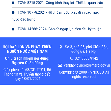
TCVN 8215:2021- Công trình thủy lợi- Thiết bị quan trắc
TCVN 10778:2024- Hồ chứa nước- Xác định các mực
nước đặc trưng
TCVN 14288: 2024- Bản đồ ngập lụt- Yêu cầu kỹ thuật
HỘI ĐẬP LỚN VÀ PHÁT TRIỂN
Số 3, ngõ 95, phố Chùa Bộc,
NGUỒN NƯỚC VIỆT NAM
Đống Đa, Hà Nội
Chịu trách nhiệm nội dung:
024.3563.9142
Nguyễn Quốc Dũng
vanphongvncold@mard.gov.vn
Giấy phép số: 68/GP-TTĐT, Bộ
Copyright © 2009 - VNCOLD. All
Thông tin và Truyền thông cấp
rights reserved
ngày 18/01/2021