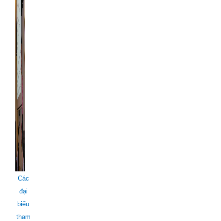
Các
đại
biểu
tham