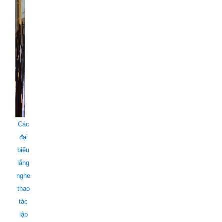
Các
đại
biểu
lắng
nghe
thao
tác
lập