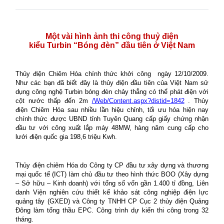
Một vài hình ảnh thi công thuỷ điện
kiểu Turbin “Bóng đèn” đầu tiên ở Việt Nam
Thủy điện Chiêm Hóa chính thức khởi công
ngày 12/10/2009.
Như các bạn đã biết đây là thủy điện đầu tiên của Việt Nam sử
dụng công nghệ Turbin bóng đèn chảy thẳng có thể phát điện với
cột nước thấp đến 2m
/Web/Content.aspx?distid=1842
. Thủy
điện Chiêm Hóa sau nhiều lần hiệu chỉnh, tối ưu hóa hiện nay
chính thức được UBND tỉnh Tuyên Quang cấp giấy chứng nhận
đầu tư với công xuất lắp máy 48MW, hàng năm cung cấp cho
lưới điện quốc gia 198,6 triệu Kwh.
Thủy điện chiêm Hóa do Công ty CP đầu tư xây dựng và thương
mại quốc tế (ICT) làm chủ đầu tư theo hình thức BOO (Xây dựng
– Sở hữu – Kinh doanh) với tổng số vốn gần 1.400 tỉ đồng, Liên
danh Viện nghiên cứu thiết kế khảo sát công nghiệp điện lực
quảng tây (GXED) và Công ty TNHH CP Cục 2 thủy điện Quảng
Đông làm tổng thầu EPC. Công trình dự kiến thi công trong 32
tháng.