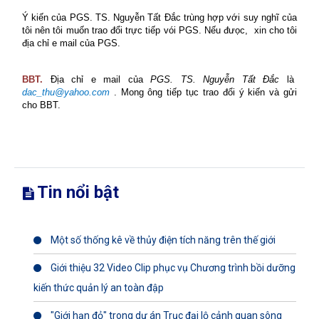
Ý kiến của PGS. TS. Nguyễn Tất Đắc trùng hợp với suy nghĩ của
tôi nên tôi muốn trao đổi trực tiếp vói PGS. Nếu đưọc,
xin cho tôi
địa chỉ e mail của PGS.
BBT.
Địa chỉ e mail của
PGS. TS. Nguyễn Tất Đắc
là
dac_thu@yahoo.com
. Mong ông tiếp tục trao đổi ý kiến và gửi
cho BBT.
Tin nổi bật
Một số thống kê về thủy điện tích năng trên thế giới
Giới thiệu 32 Video Clip phục vụ Chương trình bồi dưỡng
kiến thức quản lý an toàn đập
"Giới hạn đỏ" trong dự án Trục đại lộ cảnh quan sông