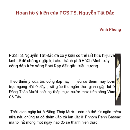
Hoan hô ý kiến của PGS.TS. Nguyễn Tất Đắc
Vĩnh Phong
PGS.TS. Nguyễn Tất Đắc đã có ý kiến có thể rất hữu hiệu và
kinh tế để chống ngập lụt cho thành phố HồChíMinh: xây
cống đập trên sông Soài Rạp để ngăn triều cường .
Theo thiển ý của tôi, cống đập này ,
nếu có thêm máy bơm
trục ngang đặt ở đáy , sẽ giúp thu ngắn thời gian ngập lụt ở
Đồng Tháp Mười nhờ hạ thấp mực nước max trên sông Vàm
Cỏ Tây.
Thời gian ngập lụt ở Đồng Tháp Mười
còn có thể rút ngắn thêm
nữa nếu chúng ta có thêm đập xà lan đặt ở Phnom Penh Bassac
mà tôi rất mong một ngày nào đó sẽ thành hiện thực.