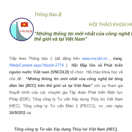
Thông Báo
2
HỘI THẢO KHOA H
“Những thông tin mới nhất của công nghệ 
thế giới và tại Việt Nam”
Tiếp theo Thông báo 1 (đã đăng trên
www.vncold.vn
, trang
/Web/Content.aspx?distid=2774
)
Hội Đập lớn và Phát triển
nguồn nước Việt nam (VNCOLD)
tổ chức
Hội thảo khoa học về
chủ đề :
“Những thông tin mới nhất của công nghệ bê tông
đầm lăn (RCC) trên thế giới và tại Việt Nam”
với sự tham gia
thuyết trình của các chuyên gia Tập đoàn Phát triển Điện lực
Pháp (EDF), Tổng công ty Tư vấn Xây dựng Thủy lợi Việt Nam
(HEC), Tổng công ty Tư vấn Điện 1 (PECC1), vv...vào
ngày
16/9/2011
tại
Tổng
công ty Tư vấn Xây dựng Thủy lợi Việt Nam (HEC),