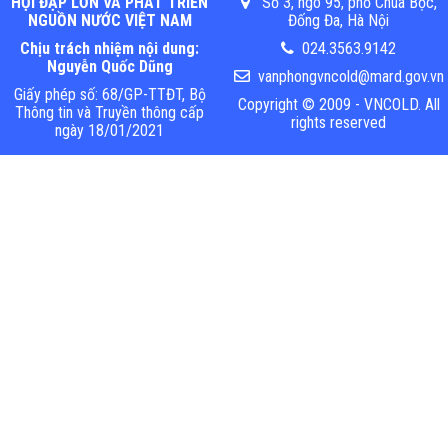
HỘI ĐẬP LỚN VÀ PHÁT TRIỂN
Số 3, ngõ 95, phố Chùa Bộc,
NGUỒN NƯỚC VIỆT NAM
Đống Đa, Hà Nội
Chịu trách nhiệm nội dung:
024.3563.9142
Nguyễn Quốc Dũng
vanphongvncold@mard.gov.vn
Giấy phép số: 68/GP-TTĐT, Bộ
Copyright © 2009 - VNCOLD. All
Thông tin và Truyền thông cấp
rights reserved
ngày 18/01/2021