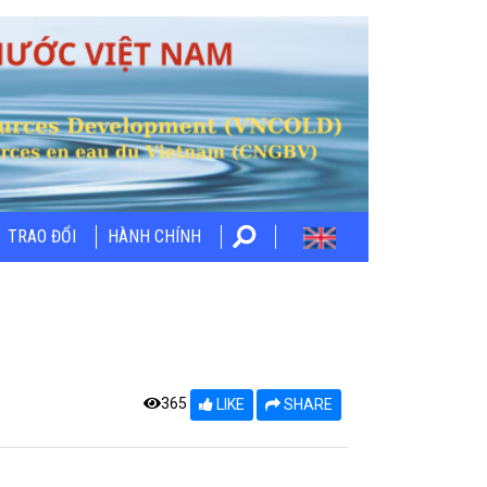
TRAO ĐỔI
HÀNH CHÍNH
365
LIKE
SHARE