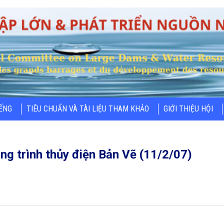
IẾNG
TIÊU CHUẨN VÀ TÀI LIỆU THAM KHẢO
GIỚI THIỆU HỘI
ng trình thủy điện Bản Vẽ (11/2/07)