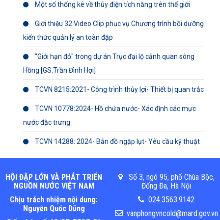
Một số thống kê về thủy điện tích năng trên thế giới
Giới thiệu 32 Video Clip phục vụ Chương trình bồi dưỡng
kiến thức quản lý an toàn đập
"Giới hạn đỏ" trong dự án Trục đại lộ cảnh quan sông
Hồng [GS.Trần Đình Hợi]
TCVN 8215:2021- Công trình thủy lợi- Thiết bị quan trắc
TCVN 10778:2024- Hồ chứa nước- Xác định các mực
nước đặc trưng
TCVN 14288: 2024- Bản đồ ngập lụt- Yêu cầu kỹ thuật
HỘI ĐẬP LỚN VÀ PHÁT TRIỂN
Số 3, ngõ 95, phố Chùa Bộc,
NGUỒN NƯỚC VIỆT NAM
Đống Đa, Hà Nội
Chịu trách nhiệm nội dung:
024.3563.9142
Nguyễn Quốc Dũng
vanphongvncold@mard.gov.vn