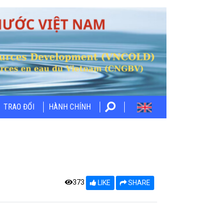
TRAO ĐỔI
HÀNH CHÍNH
373
LIKE
SHARE