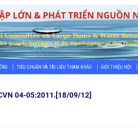
IẾNG
TIÊU CHUẨN VÀ TÀI LIỆU THAM KHẢO
GIỚI THIỆU HỘI
QCVN 04-05:2011.[18/09/12]