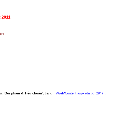
:2011
11.
c ‘
Qui phạm & Tiêu chuẩn
’, trang
/Web/Content.aspx?distid=2947
.