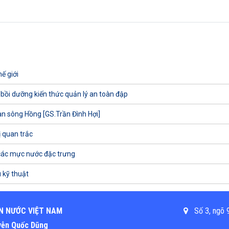
ế giới
 bồi dưỡng kiến thức quản lý an toàn đập
uan sông Hồng [GS.Trần Đình Hợi]
ị quan trắc
các mực nước đặc trưng
 kỹ thuật
N NƯỚC VIỆT NAM
Số 3, ngõ 9
uyễn Quốc Dũng