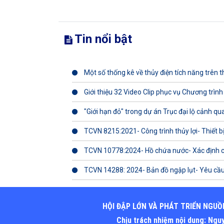
Tin nổi bật
Một số thống kê về thủy điện tích năng trên th
Giới thiệu 32 Video Clip phục vụ Chương trình
"Giới hạn đỏ" trong dự án Trục đại lộ cảnh q
TCVN 8215:2021- Công trình thủy lợi- Thiết b
TCVN 10778:2024- Hồ chứa nước- Xác định 
TCVN 14288: 2024- Bản đồ ngập lụt- Yêu cầu
HỘI ĐẬP LỚN VÀ PHÁT TRIỂN NGUỒ
Chịu trách nhiệm nội dung: Ng