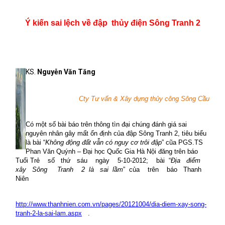
Ý kiến sai lệch về đập
thủy điện Sông Tranh 2
KS.
Nguyễn Văn Tăng
Cty Tư vấn & Xây dựng thủy công Sông Cầu
Có một số bài báo trên thông tìn đại chúng đánh giá sai
nguyên nhân gây mất ổn định của đập Sông Tranh 2, tiêu biểu
là bài “
Không động đất vẫn có nguy cơ trôi đập
” cũa PGS.TS
Phan Văn Quýnh – Đại học Quốc Gia Hà Nội đăng trên báo
Tuổi Trẻ
số
thứ
sáu
ngày
5-10-2012;
bài
“
Địa
điểm
xây
Sông
Tranh
2
là
sai
lầm
”
của
trên
báo
Thanh
Niên
http://www.thanhnien.com.vn/pages/20121004/dia-diem-xay-song-
tranh-2-la-sai-lam.aspx
.