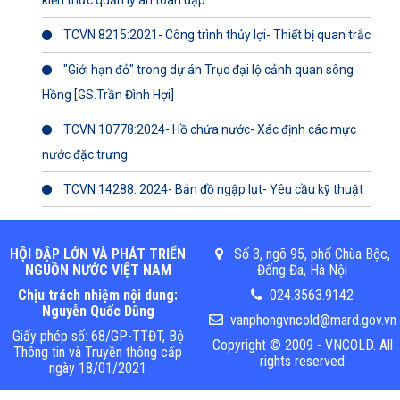
kiến thức quản lý an toàn đập
TCVN 8215:2021- Công trình thủy lợi- Thiết bị quan trắc
"Giới hạn đỏ" trong dự án Trục đại lộ cảnh quan sông
Hồng [GS.Trần Đình Hợi]
TCVN 10778:2024- Hồ chứa nước- Xác định các mực
nước đặc trưng
TCVN 14288: 2024- Bản đồ ngập lụt- Yêu cầu kỹ thuật
HỘI ĐẬP LỚN VÀ PHÁT TRIỂN
Số 3, ngõ 95, phố Chùa Bộc,
NGUỒN NƯỚC VIỆT NAM
Đống Đa, Hà Nội
Chịu trách nhiệm nội dung:
024.3563.9142
Nguyễn Quốc Dũng
vanphongvncold@mard.gov.vn
Giấy phép số: 68/GP-TTĐT, Bộ
Copyright © 2009 - VNCOLD. All
Thông tin và Truyền thông cấp
rights reserved
ngày 18/01/2021