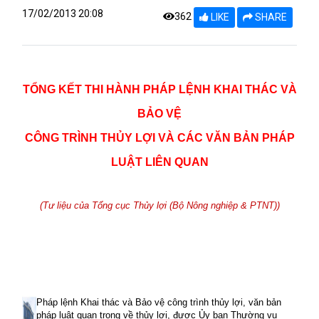
17/02/2013 20:08
362
LIKE
SHARE
TỔNG KẾT THI HÀNH PHÁP LỆNH KHAI THÁC VÀ
BẢO VỆ
CÔNG TRÌNH THỦY LỢI VÀ CÁC VĂN BẢN PHÁP
LUẬT LIÊN QUAN
(Tư liệu của Tổng cục Thủy lợi (Bộ Nông nghiệp & PTNT))
Pháp lệnh
Khai thác và Bảo vệ công trình thủy lợi
, văn bản
pháp luật quan trọng
về thủy lợi
, được Ủy ban Thường vụ