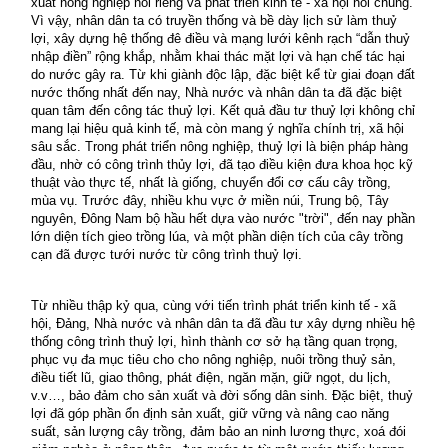
xuất nông nghiệp nói riêng và phát triển kinh tế - xã hội nói chung.
Vì vậy, nhân dân ta có truyền thống và bề dày lịch sử làm thuỷ
lợi, xây dựng hệ thống đê điều và mạng lưới kênh rạch “dẫn thuỷ
nhập điền” rộng khắp, nhằm khai thác mặt lợi và hạn chế tác hại
do nước gây ra. Từ khi giành độc lập, đặc biệt kể từ giai đoạn đất
nước thống nhất đến nay, Nhà nước và nhân dân ta đã đặc biệt
quan tâm đến công tác thuỷ lợi. Kết quả đầu tư thuỷ lợi không chỉ
mang lại hiệu quả kinh tế, mà còn mang ý nghĩa chính trị, xã hội
sâu sắc. Trong phát triển nông nghiệp, thuỷ lợi là biện pháp hàng
đầu, nhờ có công trình thủy lợi, đã tạo điều kiện đưa khoa học kỹ
thuật vào thực tế, nhất là giống, chuyển đổi cơ cấu cây trồng,
mùa vụ. Trước đây, nhiều khu vực ở miền núi, Trung bộ, Tây
nguyên, Đông Nam bộ hầu hết dựa vào nước "trời", đến nay phần
lớn diện tích gieo trồng lúa, và một phần diện tích của cây trồng
cạn đã được tưới nước từ công trình thuỷ lợi.
Từ nhiều thập kỷ qua, cùng với tiến trình phát triển kinh tế - xã
hội, Đảng, Nhà nước và nhân dân ta đã đầu tư xây dựng nhiều hệ
thống công trình thuỷ lợi, hình thành cơ sở hạ tầng quan trọng,
phục vụ đa mục tiêu cho cho nông nghiệp, nuôi trồng thuỷ sản,
điều tiết lũ, giao thông, phát điện, ngăn mặn, giữ ngọt, du lịch,
v.v…, bảo đảm cho sản xuất và đời sống dân sinh. Đặc biệt, thuỷ
lợi đã góp phần ổn định sản xuất, giữ vững và nâng cao năng
suất, sản lượng cây trồng, đảm bảo an ninh lương thực, xoá đói