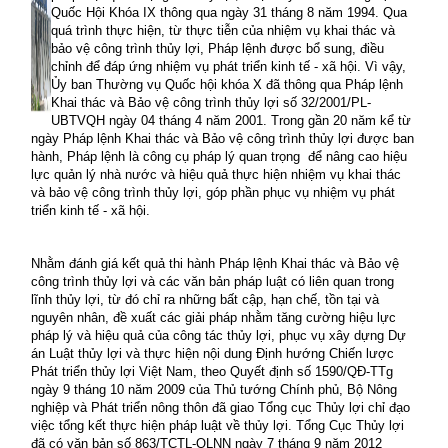
Quốc Hội Khóa IX thông qua ngày
31
tháng
8
năm 199
4. Qua
quá trình thực hiện, từ thực tiễn của nhiệm vụ khai thác và
bảo vệ công trình thủy lợi,
Pháp lệnh
được bổ sung, điều
chỉnh để đáp ứng nhiệm vụ phát triển kinh tế - xã hội. Vì vậy,
Ủy ban Thường vụ Quốc hội khóa X đã thông qua Pháp lệnh
Khai thác và Bảo vệ công trình thủy lợi số 32/2001/PL-
UBTVQH ngày 04 tháng 4 năm 2001
. Trong gần 20 năm kể từ
ngày Pháp lệnh Khai thác và Bảo vệ công trình thủy lợi được ban
hành, Pháp lệnh là công cụ pháp lý quan trọng
để nâng cao hiệu
lực quản lý nhà nước và hiệu quả thực hiện nhiệm vụ khai thác
và bảo vệ công trình thủy lợi, góp phần phục vụ nhiệm vụ phát
triển kinh tế - xã hội.
Nhằm đánh giá kết quả thi hành Pháp lệnh Khai thác và Bảo vệ
công trình thủy lợi và các văn bản pháp luật có liên quan trong
lĩnh thủy lợi, từ đó chỉ ra những bất cập, hạn chế, tồn tại và
nguyên nhân, đề xuất các giải pháp nhằm tăng cường hiệu lực
pháp lý và hiệu quả của công tác thủy lợi, phục vụ xây dựng Dự
án Luật thủy lợi và thực hiện nội dung Định hướng Chiến lược
Phát triển thủy lợi Việt Nam, theo Quyết định số 1590/QĐ-TTg
ngày 9 tháng 10 năm 2009 của Thủ tướng Chính phủ, Bộ Nông
nghiệp và Phát triển nông thôn đã giao Tổng cục Thủy lợi chỉ đạo
việc tổng kết thực hiện pháp luật về thủy lợi. Tổng Cục Thủy lợi
đã có văn bản số 863/TCTL-QLNN ngày 7 tháng 9 năm 2012