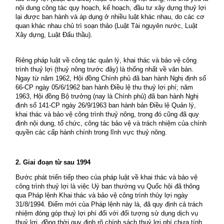
nội dung công tác quy hoạch, kế hoạch, đầu tư xây dựng thuỷ lợi
lại được ban hành và áp dụng ở nhiều luật khác nhau, do các cơ
quan khác nhau chủ trì soạn thảo (Luật Tài nguyên nước, Luật
Xây dựng, Luật Đấu thầu).
Riêng pháp luật về công tác quản lý, khai thác và bảo vệ công
trình thuỷ lợi (thuỷ nông trước đây) là thống nhất về văn bản.
Ngay từ năm 1962, Hội đồng Chính phủ đã ban hành Nghị định số
66-CP ngày 05/6/1962 ban hành Điều lệ thu thuỷ lợi phí; năm
1963, Hội đồng Bộ trưởng (nay là Chính phủ) đã ban hành Nghị
định số 141-CP ngày 26/9/1963 ban hành bản Điều lệ Quản lý,
khai thác và bảo vệ công trình thuỷ nông, trong đó cũng đã quy
định nội dung, tổ chức, công tác bảo vệ và trách nhiệm của chính
quyền các cấp hành chính trong lĩnh vực thuỷ nông.
2. Giai đoạn từ sau 1994
Bước phát triển tiếp theo của pháp luật về khai thác và bảo vệ
công trình thuỷ lợi là việc Uỷ ban thường vụ Quốc hội đã thông
qua Pháp lệnh Khai thác và bảo vệ công trình thủy lợi ngày
31/8/1994
.
Điểm mới của Pháp lệnh này là, đã quy định cả trách
nhiệm đóng góp thuỷ lợi phí đối với đối tượng sử dụng dịch vụ
thuỷ lợi, đồng thời quy định rõ chính sách thuỷ lợi phí chưa tính