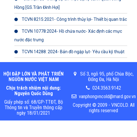
Hồng [GS.Trần Đình Hợi]
TCVN 8215:2021- Công trình thủy lợi- Thiết bị quan trắc
TCVN 10778:2024- Hồ chứa nước- Xác định các mực
nước đặc trưng
TCVN 14288: 2024- Bản đồ ngập lụt- Yêu cầu kỹ thuật
HỘI ĐẬP LỚN VÀ PHÁT TRIỂN
Số 3, ngõ 95, phố Chùa Bộc,
NGUỒN NƯỚC VIỆT NAM
Đống Đa, Hà Nội
Chịu trách nhiệm nội dung:
024.3563.9142
Nguyễn Quốc Dũng
vanphongvncold@mard.gov.vn
Giấy phép số: 68/GP-TTĐT, Bộ
Copyright © 2009 - VNCOLD. All
Thông tin và Truyền thông cấp
rights reserved
ngày 18/01/2021