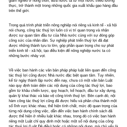
giảm nghèo ở nông thôn, đưa nước ta từ một nước thiếu lương
thực, trở thành một trong những quốc gia xuất khẩu gạo hàng đầu
trên thế giới.
Trong quá trình phát triển nông nghiệp nói riêng và kinh tế - xã hội
nói chung, công tác thuỷ lợi luôn có vị trí quan trọng và nhận
được sự quan tâm đầu tư của Nhà nước cùng với sự đóng góp
công sức của nhân dân. Sự nghiệp phát triển thuỷ lợi đã đạt
được những thành tựu to lớn, góp phần quan trọng cho sự phát
triển kinh tế - xã hội, tạo điều kiện để nông nghiệp nước ta có
những bước nhảy vọt.
Về việc ban hành các văn bản pháp pháp luật liên quan đến công
tác thuỷ lợi cũng được Nhà nước đặc biệt quan tâm. Tuy nhiên,
kể từ ngày thành lập nước đến nay, chưa có một văn bản Luật
nào quy định toàn diện các nội dung của công tác thuỷ lợi, bao
gồm từ khâu chiến lược, quy hoạch, kế hoạch, đầu tư xây dựng,
quản lý khai thác và bảo vệ công trình thuỷ lợi. Bên cạnh đó, nội
hàm công tác thuỷ lợi cũng đã được hiểu và phân chia thành một
số lĩnh vực khác nhau, thể hiện tính chất, mức độ quan trọng của
từng nội dung công việc, dẫn đến việc ban hành chính sách đã
được thể hiện ở nhiều luật khác nhau, trong đó có việc ban hành
riêng một Luật chỉ quy định một hoặc một số nội dung của công
tác thuỷ lợi (Luật Đê điều) hoặc có những nội dung, mà chủ yếu là