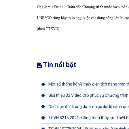
Ông Jamie Pittok - Giám đốc Chương trình nước sạch toàn
UNESCO cũng bày tỏ lo ngại việc các dòng sông lớn bị cạn 
(theo TTXVN)
Tin nổi bật
Một số thống kê về thủy điện tích năng trên th
Giới thiệu 32 Video Clip phục vụ Chương trình
"Giới hạn đỏ" trong dự án Trục đại lộ cảnh q
TCVN 8215:2021- Công trình thủy lợi- Thiết b