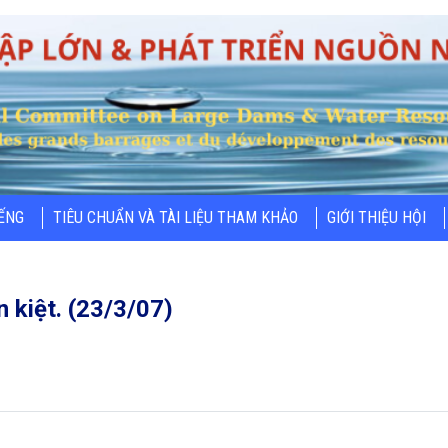
IẾNG
TIÊU CHUẨN VÀ TÀI LIỆU THAM KHẢO
GIỚI THIỆU HỘI
 kiệt. (23/3/07)