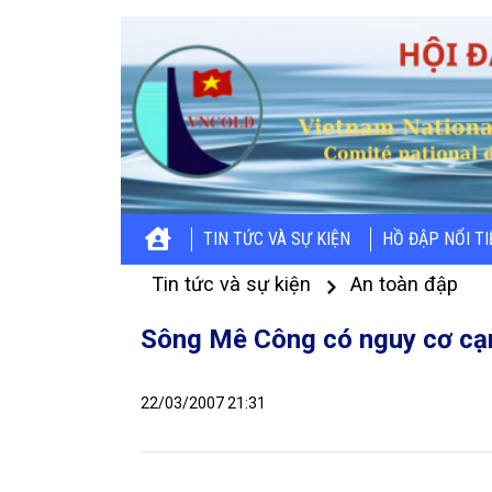
TIN TỨC VÀ SỰ KIỆN
HỒ ĐẬP NỔI T
Tin tức và sự kiện
An toàn đập
Sông Mê Công có nguy cơ cạn
22/03/2007 21:31