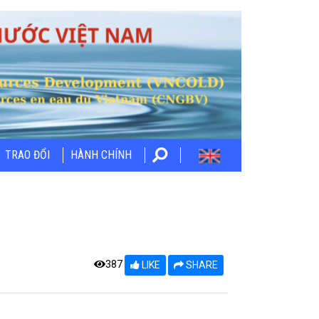
TRAO ĐỔI
HÀNH CHÍNH
387
LIKE
SHARE