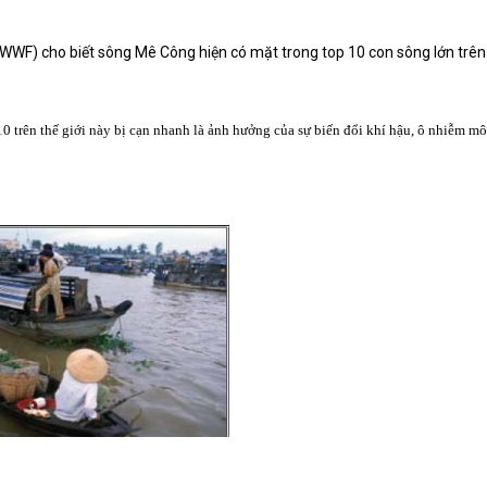
F) cho biết sông Mê Công hiện có mặt trong top 10 con sông lớn trên th
trên thế giới này bị cạn nhanh là ảnh hưởng của sự biến đổi khí hậu, ô nhiễm mô