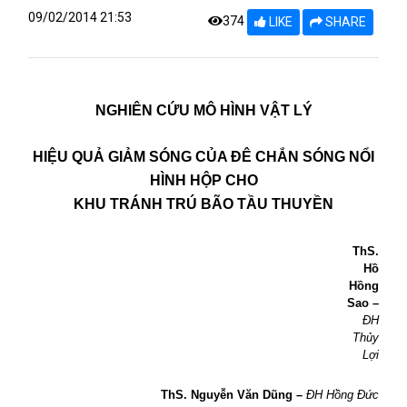
09/02/2014 21:53
374
LIKE
SHARE
NGHIÊN CỨU MÔ HÌNH VẬT LÝ
HIỆU QUẢ GIẢM SÓNG CỦA ĐÊ CHẮN SÓNG NỔI
HÌNH HỘP CHO
KHU TRÁNH TRÚ BÃO TẦU THUYỀN
ThS.
Hồ
Hồng
Sao
–
ĐH
Thủy
Lợi
ThS.
Nguyễn Văn Dũng
–
ĐH Hồng Đức