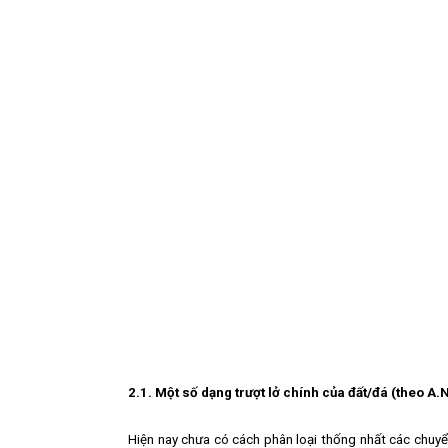
2
.
1. Một số dạng trượt lở ch
í
nh của đất/đá (theo A
Hiện nay chưa có cách phân loại thống nhất các chuyển