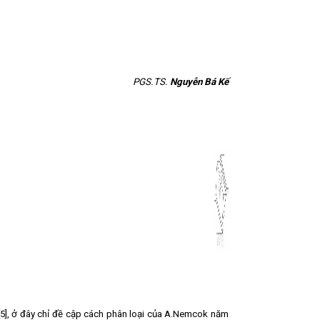
PGS.TS.
Nguyễn
B
á Kế
 [5], ở đây chỉ đề cập cách phân loại của A.Nemcok năm