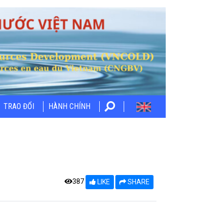
TRAO ĐỔI
HÀNH CHÍNH
387
LIKE
SHARE