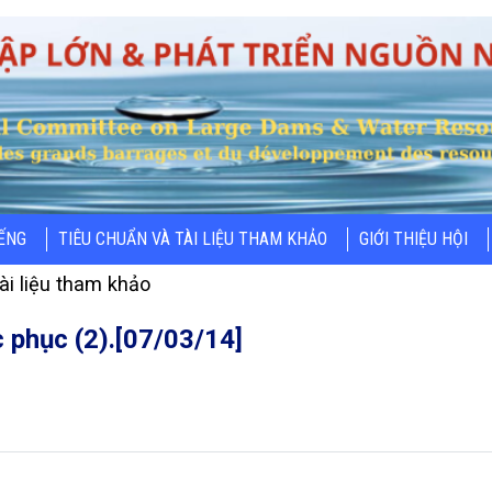
IẾNG
TIÊU CHUẨN VÀ TÀI LIỆU THAM KHẢO
GIỚI THIỆU HỘI
ài liệu tham khảo
c phục (2).[07/03/14]