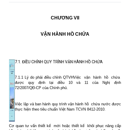
CHƯƠNG VII
VẬN HÀNH HỒ CHỨA
7.1. ĐIỀU CHỈNH QUY TRÌNH VẬN HÀNH HỒ CHỨA
7.1.1 Lý do phải điều chỉnh QTVHViệc
vận
hành
hồ
chứa
được
quy
định
tại
điều
10
và
11
của
Nghị
định
72/2007/QĐ-CP của Chính phủ.
Việc lập và ban hành quy trình vận hành hồ
chứa nước được
thực hiện theo tiêu chuẩn Việt Nam TCVN 8412-2010.
Cơ quan tư vấn thiết kế
mới hoặc thiết kế
khôi phục nâng cấp