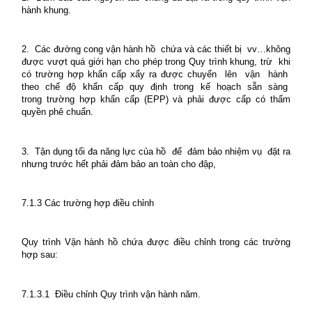
hành khung.
2.
Các đường cong vận hành hồ
chứa và các thiết bị
vv…không
được vượt quá giới hạn cho phép trong Quy trình khung, trừ
khi
có trường hợp khẩn cấp xẩy ra được chuyển
lên
vận
hành
theo
chế
độ
khẩn
cấp
quy
định
trong
kế
hoạch
sẵn
sàng
trong trường hợp khẩn cấp (EPP) và phải được cấp có thẩm
quyền phê chuẩn.
3.
Tận dụng tối đa năng lực của hồ
để
đảm bảo nhiệm vụ
đặt ra
nhưng trước hết phải đảm bảo an toàn cho đập,
7.1.3 Các trường hợp điều chỉnh
Quy trình Vận hành hồ chứa được điều chỉnh trong các trường
hợp sau:
7.1.3.1
Điều chỉnh Quy trình vận hành năm.