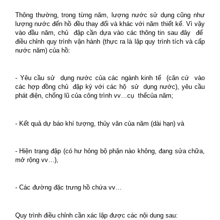
Thông thường, trong từng năm, lượng nước sử dụng cũng như
lượng nước đến hồ đều thay đổi và khác với năm thiết kế. Vì vậy
vào đầu năm, chủ
đập cần dựa vào các thông tin sau đây
để
điều chỉnh quy trình vận hành (thực ra là lập quy trình tích và cấp
nước năm) của hồ:
- Yêu cầu sử
dụng nước của các ngành kinh tế
(căn cứ
vào
các hợp đồng chủ
đập ký với các hộ
sử
dụng nước), yêu cầu
phát điện, chống lũ của công trình vv…cụ
thểcủa năm;
- Kết quả dự báo khí tượng, thủy văn của năm (dài hạn) và
- Hiện trạng đập (có hư hỏng bộ phận nào không, đang sửa chữa,
mở rộng vv…),
- Các đường đặc trưng hồ chứa vv…
Quy trình điều chỉnh cần xác lập được các nội dung sau: