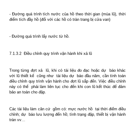
- Đường quá trình tích nước của hồ theo thời gian (mùa lũ), thời
điểm tích đầy hồ (đối với các hồ có tràn trang bị cửa van)
- Đường quá trình lấy nước từ hồ.
7.1.3.2
Điều chỉnh quy trình vận hành khi xả lũ
Trong từng đợt xả
lũ, khi có tài liệu đo đạc hoặc dự
báo khác
với lũ thiết kế
cũng như
tài liệu dự
báo đầu năm, cần tính toán
điều chỉnh quy trình vận hành cho đợt lũ sắp đến. Việc điều chỉnh
này có thể
phải làm liên tục cho đến khi con lũ kết thúc để đảm
bảo an toàn cho đập.
Các tài liệu làm căn cứ
gồm có: mực nước hồ
tại thời điểm điều
chỉnh; dự
báo lưu lượng đến hồ; tình trạng đập, thiết bị vận hành
tràn vv…