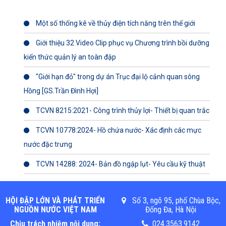
Một số thống kê về thủy điện tích năng trên thế giới
Giới thiệu 32 Video Clip phục vụ Chương trình bồi dưỡng
kiến thức quản lý an toàn đập
"Giới hạn đỏ" trong dự án Trục đại lộ cảnh quan sông
Hồng [GS.Trần Đình Hợi]
TCVN 8215:2021- Công trình thủy lợi- Thiết bị quan trắc
TCVN 10778:2024- Hồ chứa nước- Xác định các mực
nước đặc trưng
TCVN 14288: 2024- Bản đồ ngập lụt- Yêu cầu kỹ thuật
HỘI ĐẬP LỚN VÀ PHÁT TRIỂN
Số 3, ngõ 95, phố Chùa Bộc,
NGUỒN NƯỚC VIỆT NAM
Đống Đa, Hà Nội
Chịu trách nhiệm nội dung:
024.3563.9142