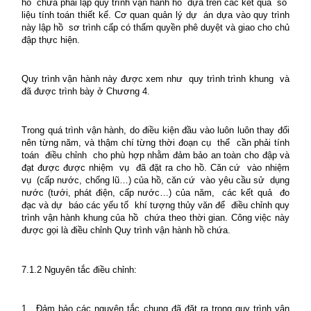
hồ
chứa phải lập quy trình vận hành hồ
dựa trên các kết quả
số
liệu tính toán thiết kế. Cơ quan quản lý dự
án dựa vào quy trình
này lập hồ
sơ trình cấp có thẩm quyền phê duyệt và giao cho chủ
đập thực hiện.
Quy trình vận hành này được xem như
quy trình trình khung
và
đã được trình bày ở Chương 4.
Trong quá trình vận hành, do điều kiện đầu vào luôn luôn thay đổi
nên từng năm, và thậm chí từng thời đoạn cụ
thể
cần phải tính
toán
điều chỉnh
cho phù hợp nhằm đảm bảo an toàn cho đập và
đạt được được nhiệm
vụ
đã đặt ra cho hồ. Căn cứ
vào nhiệm
vụ
(cấp nước, chống lũ…) của hồ, căn cứ
vào yêu cầu sử
dụng
nước (tưới, phát điện, cấp nước…) của năm,
các kết quả
đo
đạc và dự
báo các yếu tố
khí tượng thủy văn để
điều chỉnh quy
trình vận hành khung của hồ
chứa theo thời gian. Công việc này
được gọi là điều chỉnh Quy trình vận hành hồ chứa.
7.1.2 Nguyên tắc điều chỉnh:
1.
Đảm bảo các nguyên tắc chung đã đặt ra trong quy trình vận