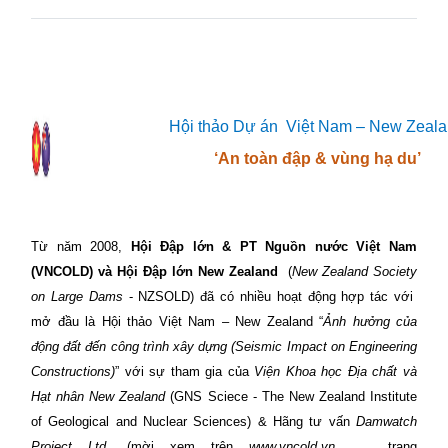
Hội thảo Dự án
Việt Nam – New Zeal
‘An toàn đập & vùng hạ du’
Từ năm 2008,
Hội Đập lớn & PT Nguồn nước Việt Nam
(VNCOLD) và Hội Đập lớn New Zealand
(
New Zealand Society
on Large Dams
- NZSOLD
)
đã có nhiều hoạt động hợp tác với
mở đầu là
Hội thảo Việt Nam – New Zealand
“
Ảnh hưởng của
động đất đến công trình xây dựng
(Seismic Impact on Engineering
Constructions)
” với sự tham gia của
Viện Khoa học Địa chất và
Hạt nhân New Zealand
(GNS Sciece - The New Zealand Institute
of Geological and Nuclear Sciences) & Hãng tư vấn
Damwatch
Project Ltd.
(mời xem trên
www.vncold.vn
,
trang