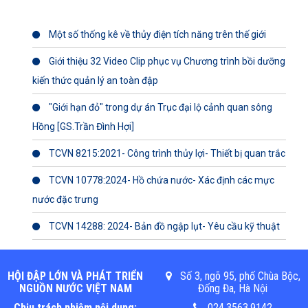
Một số thống kê về thủy điện tích năng trên thế giới
Giới thiệu 32 Video Clip phục vụ Chương trình bồi dưỡng
kiến thức quản lý an toàn đập
"Giới hạn đỏ" trong dự án Trục đại lộ cảnh quan sông
Hồng [GS.Trần Đình Hợi]
TCVN 8215:2021- Công trình thủy lợi- Thiết bị quan trắc
TCVN 10778:2024- Hồ chứa nước- Xác định các mực
nước đặc trưng
TCVN 14288: 2024- Bản đồ ngập lụt- Yêu cầu kỹ thuật
HỘI ĐẬP LỚN VÀ PHÁT TRIỂN
Số 3, ngõ 95, phố Chùa Bộc,
NGUỒN NƯỚC VIỆT NAM
Đống Đa, Hà Nội
Chịu trách nhiệm nội dung:
024.3563.9142