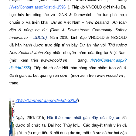
/Web/Content.aspx?distid=1596
). Tiếp đó VNCOLD giới thiệu Đại
học hủy lợi cộng tác với GNS & Damwatch tiếp tục phối hợp
chuẩn bị và triển khai
Dự án
Việt Nam – New Zealand
‘
An toàn
đập & vùng hạ du’ (Dam & Downstream Community Safety
Innovative –
DDCSI).
Năm 2010, lãnh đạo VNCOLD & NZSOLD
đã hân hạnh được trực tiếp trình bày Dự án này với
Thủ tướng
New Zealand
John Key
nhân chuyến thăm của ông tại Việt Nam
(mời xem trên
www.vncold.vn
,
trang
.
/Web/Content.aspx?
distid=2355
). Tiếp đó có các Hội thảo hàng năm nhằm trao đổi &
đánh giá các kết quả nghiên cứu
(mời xem trên
www.vncold.vn
,
trang
.
/Web/Content.aspx?distid=3303
).
Ngày 29/1/2015,
Hội thảo mới nhất gần đây của Dự án
đã
được tổ chức
tại Đại học Thủy lợi
… Các thuyết trình viên đã
giới thiệu mục tiêu & nội dung dự án, một số sự cố hư hại đập