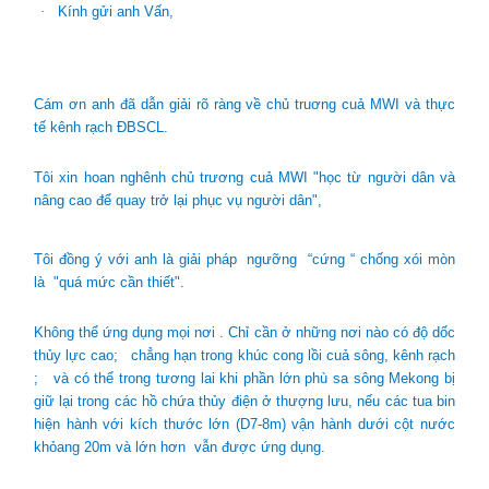
·
Kính gửi anh Vấn,
Cám ơn anh đã dẫn giải rõ ràng về chủ truơng cuả MWI và thực
tế kênh rạch ĐBSCL.
Tôi xin hoan nghênh chủ trương cuả MWI "học từ người dân và
nâng cao để quay trở lại phục vụ người dân",
Tôi đồng ý với anh là giải pháp ngưỡng “cứng “ chống xói mòn
là "quá mức cần thiết".
Không thể ứng dụng mọi nơi . Chỉ cần ở những nơi nào có độ dốc
thủy lực cao; chẳng hạn trong khúc cong lồi cuả sông, kênh rạch
; và có thể trong tương lai khi phần lớn phù sa sông Mekong bị
giữ lại trong các hồ chứa thủy điện ở thượng lưu, nếu các tua bin
hiện hành với kích thước lớn (D7-8m) vận hành dưới cột nước
khỏang 20m và lớn hơn vẫn được ứng dụng.