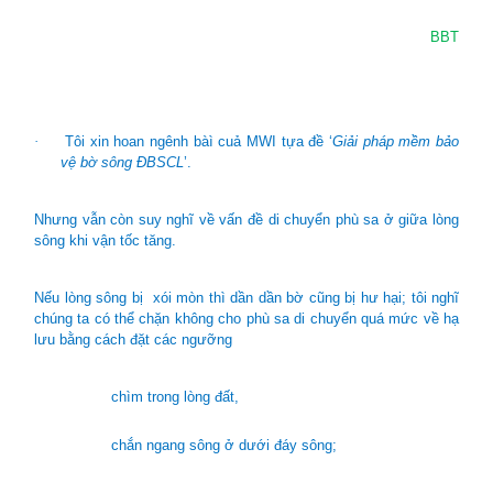
BBT
·
Tôi xin hoan ngênh bàì cuả MWI tựa đề ‘
Giải pháp mềm bảo
vệ bờ sông ĐBSCL
’.
Nhưng vẫn còn suy nghĩ về vấn đề di chuyển phù sa ở giữa lòng
sông khi vận tốc tăng.
Nếu lòng sông bị xói mòn thì dần dần bờ cũng bị hư hại; tôi nghĩ
chúng ta có thể chặn không cho phù sa di chuyển quá mức về hạ
lưu bằng cách đặt các ngưỡng
chìm trong lòng đất,
chắn ngang sông ở dưới đáy sông;