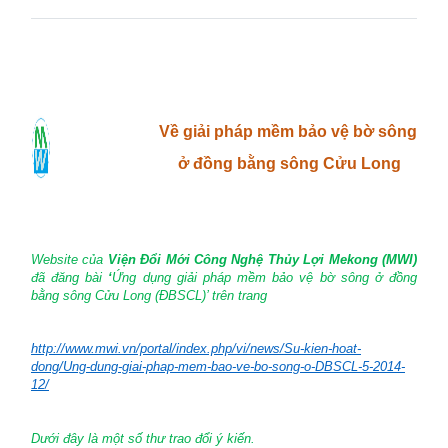
Về giải pháp mềm bảo vệ bờ sông
ở đồng bằng sông Cửu Long
Website của
Viện Đổi Mới Công Nghệ Thủy Lợi Mekong (MWI)
đã đăng bài
‘
Ứng dụng giải pháp mềm bảo vệ bờ sông ở đồng
bằng sông Cửu Long (ĐBSCL)’ trên trang
http://www.mwi.vn/portal/index.php/vi/news/Su-kien-hoat-
dong/Ung-dung-giai-phap-mem-bao-ve-bo-song-o-DBSCL-5-2014-
12/
Dưới đây là một số thư trao đổi ý kiến.