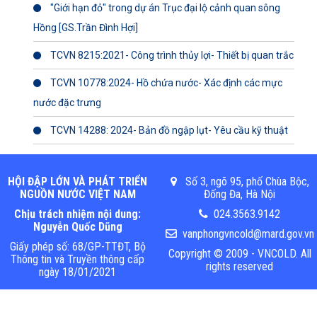
"Giới hạn đỏ" trong dự án Trục đại lộ cảnh quan sông
Hồng [GS.Trần Đình Hợi]
TCVN 8215:2021- Công trình thủy lợi- Thiết bị quan trắc
TCVN 10778:2024- Hồ chứa nước- Xác định các mực
nước đặc trưng
TCVN 14288: 2024- Bản đồ ngập lụt- Yêu cầu kỹ thuật
HỘI ĐẬP LỚN VÀ PHÁT TRIỂN
Số 3, ngõ 95, phố Chùa Bộc,
NGUỒN NƯỚC VIỆT NAM
Đống Đa, Hà Nội
Chịu trách nhiệm nội dung:
024.3563.9142
Nguyễn Quốc Dũng
vanphongvncold@mard.gov.vn
Giấy phép số: 68/GP-TTĐT, Bộ
Copyright © 2009 - VNCOLD. All
Thông tin và Truyền thông cấp
rights reserved
ngày 18/01/2021