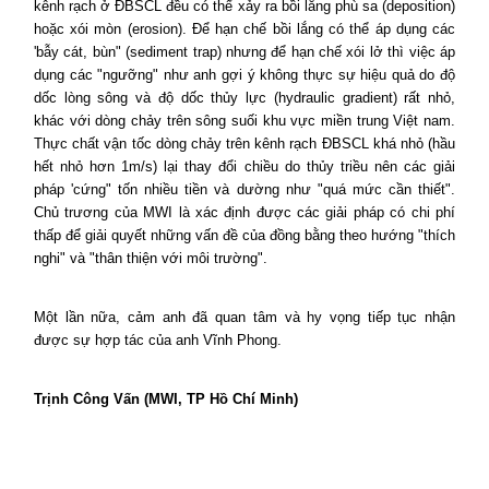
kênh rạch ở ĐBSCL đều có thể xảy ra bồi lắng phù sa (deposition)
hoặc xói mòn (erosion). Để hạn chế bồi lắng có thể áp dụng các
'bẫy cát, bùn" (sediment trap) nhưng để hạn chế xói lở thì việc áp
dụng các "ngưỡng" như anh gợi ý không thực sự hiệu quả do độ
dốc lòng sông và độ dốc thủy lực (hydraulic gradient) rất nhỏ,
khác với dòng chảy trên sông suối khu vực miền trung Việt nam.
Thực chất vận tốc dòng chảy trên kênh rạch ĐBSCL khá nhỏ (hầu
hết nhỏ hơn 1m/s) lại thay đổi chiều do thủy triều nên các giải
pháp 'cứng" tốn nhiều tiền và dường như "quá mức cần thiết".
Chủ trương của MWI là xác định được các giải pháp có chi phí
thấp để giải quyết những vấn đề của đồng bằng theo hướng "thích
nghi" và "thân thiện với môi trường".
Một lần nữa, cảm anh đã quan tâm và hy vọng tiếp tục nhận
được sự hợp tác của anh Vĩnh Phong.
Trịnh Công Vấn (MWI, TP Hồ Chí Minh)