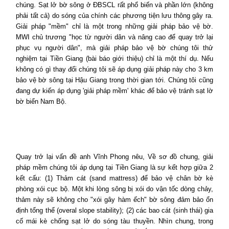
chúng. Sạt lở bờ sông ở ĐBSCL rất phổ biến và phần lớn (không
phải tất cả) do sóng của chính các phương tiện lưu thông gây ra.
Giải pháp "mềm" chỉ là một trong những giải pháp bảo vệ bờ.
MWI chủ trương "học từ người dân và nâng cao để quay trở lại
phục vụ người dân", mà giải pháp bảo vệ bờ chúng tôi thử
nghiệm tại Tiền Giang (bài báo giới thiệu) chỉ là một thí dụ. Nếu
không có gì thay đổi chúng tôi sẽ áp dụng giải pháp này cho 3 km
bảo vệ bờ sông tại Hậu Giang trong thời gian tới. Chúng tôi cũng
đang dự kiến áp dụng 'giải pháp mềm' khác để bảo vệ tránh sạt lờ
bờ biển Nam Bộ.
Quay trở lại vấn đề anh Vĩnh Phong nêu, Về sơ đồ chung, giải
pháp mềm chúng tôi áp dụng tại Tiền Giang là sự kết hợp giữa 2
kết cấu: (1) Thảm cát (sand mattress) để bảo vệ chân bờ kè
phòng xói cục bộ. Một khi lòng sông bị xói do vận tốc dòng chảy,
thảm này sẽ không cho "xói gây hàm ếch" bờ sông đảm bảo ổn
định tổng thể (overal slope stability); (2) các bao cát (sinh thái) gia
cố mái kè chống sạt lở do sóng tàu thuyền. Nhìn chung, trong