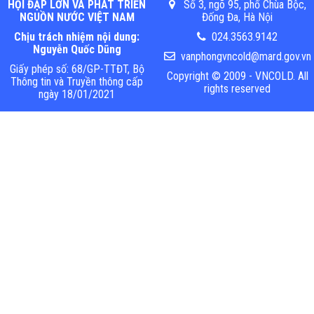
HỘI ĐẬP LỚN VÀ PHÁT TRIỂN
Số 3, ngõ 95, phố Chùa Bộc,
NGUỒN NƯỚC VIỆT NAM
Đống Đa, Hà Nội
Chịu trách nhiệm nội dung:
024.3563.9142
Nguyễn Quốc Dũng
vanphongvncold@mard.gov.vn
Giấy phép số: 68/GP-TTĐT, Bộ
Copyright © 2009 - VNCOLD. All
Thông tin và Truyền thông cấp
rights reserved
ngày 18/01/2021