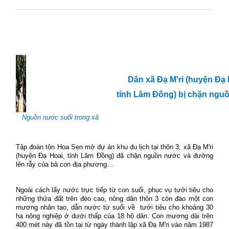
Dân xã Đạ M'ri (huyện Đạ 
tỉnh Lâm Đồng) bị chặn ngu
Nguồn nước suối trong xã
Tập đoàn tôn Hoa Sen mở dự án khu du lịch tại thôn 3, xã Đạ M'ri
(huyện Đạ Hoai, tỉnh Lâm Đồng) đã chận nguồn nước và đường
lên rẫy của bà con địa phương…
Ngoài cách lấy nước trực tiếp từ con suối, phục vụ tưới tiêu cho
những thửa đất trên đèo cao, nông dân thôn 3 còn đào một con
mương nhân tạo, dẫn nước từ suối về tưới tiêu cho khoảng 30
ha nông nghiệp ở dưới thấp của 18 hộ dân. Con mương dài trên
400 mét này đã tồn tại từ ngày thành lập xã Đạ M'ri vào năm 1987