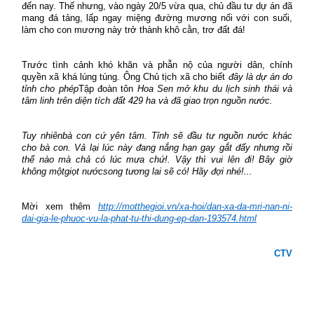
đến nay. Thế nhưng, vào ngày 20/5 vừa qua, chủ đầu tư dự án đã
mang đá tảng, lấp ngay miệng đường mương nối với con suối,
làm cho con mương này trở thành khô cằn, trơ đất đá!
Trước tình cảnh khó khăn và phẫn nộ của người dân, chính
quyền xã khá lúng túng. Ông Chủ tịch xã cho biết
đ
ây là dự án do
tỉnh cho phép
Tập đoàn tôn
Hoa Sen mở khu du lịch sinh thái và
tâm linh trên diện tích đất 429 ha và đã giao trọn nguồn nước.
Tuy nhiênbà con cứ yên tâm. Tỉnh sẽ đầu tư nguồn nước khác
cho bà con. Vả lại lúc này đang nắng hạn gay gắt đấy nhưng rồi
thế nào mà chả có lúc mưa
chứ!. Vậy thì vui lên đi! Bây giờ
không mộtgiọt nướcsong tương lai sẽ có! Hãy đợi nhé!...
Mời xem thêm
http://motthegioi.vn/xa-hoi/dan-xa-da-mri-nan-ni-
dai-gia-le-phuoc-vu-la-phat-tu-thi-dung-ep-dan-193574.html
CTV