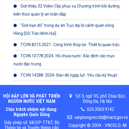
Giới thiệu 32 Video Clip phục vụ Chương trình bồi dưỡng
kiến thức quản lý an toàn đập
"Giới hạn đỏ" trong dự án Trục đại lộ cảnh quan sông
Hồng [GS.Trần Đình Hợi]
TCVN 8215:2021- Công trình thủy lợi- Thiết bị quan trắc
TCVN 10778:2024- Hồ chứa nước- Xác định các mực
nước đặc trưng
TCVN 14288: 2024- Bản đồ ngập lụt- Yêu cầu kỹ thuật
HỘI ĐẬP LỚN VÀ PHÁT TRIỂN
Số 3, ngõ 95, phố Chùa Bộc,
NGUỒN NƯỚC VIỆT NAM
Đống Đa, Hà Nội
Chịu trách nhiệm nội dung:
024.3563.9142
Nguyễn Quốc Dũng
vanphongvncold@mard.gov.vn
Giấy phép số: 68/GP-TTĐT, Bộ
Copyright © 2009 - VNCOLD. All
Thông tin và Truyền thông cấp