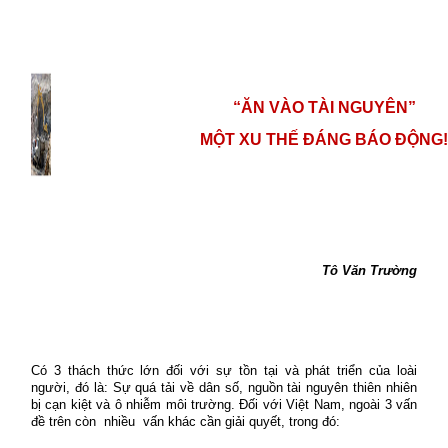
“ĂN VÀO TÀI NGUYÊN”
MỘT XU THẾ ĐÁNG BÁO ĐỘNG!
Tô Văn Trường
Có 3 thách thức lớn đối với sự t
ồn
tại và phát triển củ
a
loài
người
,
đó là: Sự quá tải về dân số, n
guồn
tài nguyên thiên nhiên
bị cạn kiệt và ô nhiễm môi trường.
Đối với Việt Nam, ngoài 3 vấn
đề trên còn
nhiều
vấn khác cần giải quyết, trong đó: