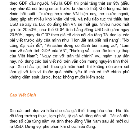
theo GDP đầu người. Nếu là GDP thì phải tăng thật sự 9% (điều
này như đã nói trong email trước là khó có thể).Khó lòng mà tiên
đoán hối suất. Trường hợp như VN hiện nay, nợ nước ngoài,
đang gặp rất nhiều khó khăn khi trả, và nếu tiếp tục thì thiếu hụt
USD sẽ xảy ra. Lúc đó đồng tiền VN sẽ mất giá. Nhiều nước mất
giá tới 20-50%, như thế GDP tính bằng đồng USD sẽ giảm ngay
20-50%, ngay dù GDP theo giá cố định nội đia tăng.Tôi đọc lại các
bài viết trước đây của mình như "Hòn đất mà biết nói năng"; "Nợ
công đại vấn đề"; "Vinashin đừng có đánh bùn sang ao"; "Lạm
bàn về cách tích GDP của VN"; "Đường sắt cao tốc kim tự tháp
của Việt Nam"; "Nguy cơ vỡ trận tài chính" vv...ngẫm suy đến
nay, nội dung các bài viết nói trên vẫn còn mang nguyên tính thời
sự. Xin nhắc lại, tính theo giá hiện hành thì không nên xem xét
làm gì vô ích vì thuộc quá nhiều yếu tố mà có thể chính phủ
không kiểm soát được, hoặc không muốn kiểm soát
Cao Viết Sinh
Xin các anh đọc và hiểu cho các giả thiết trong báo cáo. Đó tốc
độ tăng trưởng thực, lạm phát, tỷ giá và tăng dân số...Tất cả đều
theo số của từng năm và tính theo đồng Việt Nam sau đó mới qui
ra USD. Đừng vội phê phán khi chưa hiểu đúng.