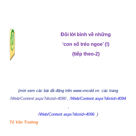
Đôi lời bình về những
‘con số tréo ngoe’ (!)
(tiếp theo-2)
(mời xem các bài đã đăng trên www.vncold.vn
các trang
/Web/Content.aspx?distid=4090
, /Web/Content.aspx?distid=4094
,
/Web/Content.aspx?distid=4096
)
Tô Văn Trường