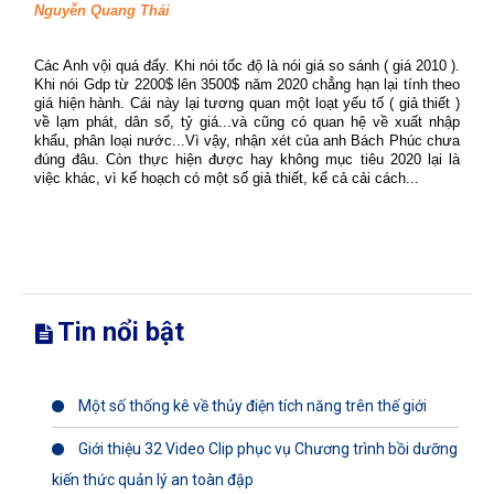
Nguyễn Quang Thái
Các Anh vội quá đấy. Khi nói tốc độ là nói giá so sánh ( giá 2010 ).
Khi nói Gdp từ 2200$ lên 3500$ năm 2020 chẳng hạn lại tính theo
giá hiện hành. Cái này lại tương quan một loạt yếu tố ( giả thiết )
về lạm phát, dân số, tỷ giá...và cũng có quan hệ về xuất nhập
khẩu, phân loại nước...Vì vậy, nhận xét của anh Bách Phúc chưa
đúng đâu. Còn thực hiện được hay không mục tiêu 2020 lại là
việc khác, vì kế hoạch có một số giả thiết, kể cả cải cách...
Tin nổi bật
Một số thống kê về thủy điện tích năng trên thế giới
Giới thiệu 32 Video Clip phục vụ Chương trình bồi dưỡng
kiến thức quản lý an toàn đập