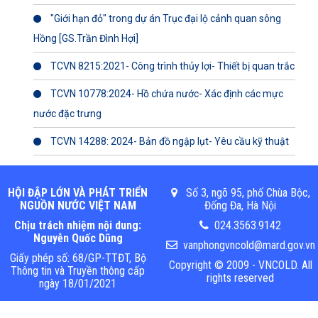
"Giới hạn đỏ" trong dự án Trục đại lộ cảnh quan sông
Hồng [GS.Trần Đình Hợi]
TCVN 8215:2021- Công trình thủy lợi- Thiết bị quan trắc
TCVN 10778:2024- Hồ chứa nước- Xác định các mực
nước đặc trưng
TCVN 14288: 2024- Bản đồ ngập lụt- Yêu cầu kỹ thuật
HỘI ĐẬP LỚN VÀ PHÁT TRIỂN
Số 3, ngõ 95, phố Chùa Bộc,
NGUỒN NƯỚC VIỆT NAM
Đống Đa, Hà Nội
Chịu trách nhiệm nội dung:
024.3563.9142
Nguyễn Quốc Dũng
vanphongvncold@mard.gov.vn
Giấy phép số: 68/GP-TTĐT, Bộ
Copyright © 2009 - VNCOLD. All
Thông tin và Truyền thông cấp
rights reserved
ngày 18/01/2021