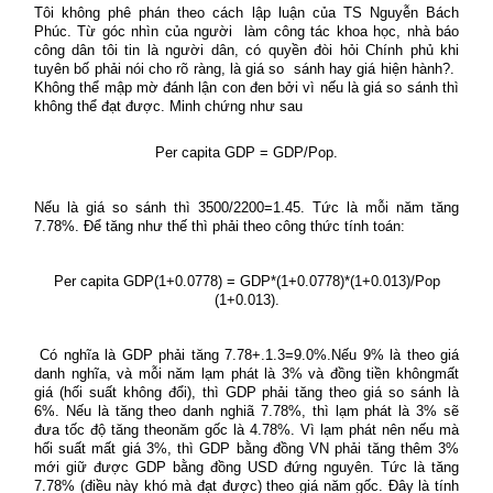
Tôi không phê phán theo cách lập luận của TS Nguyễn Bách
Phúc. Từ góc nhìn của người làm công tác khoa học, nhà báo
công dân tôi tin là người dân, có quyền đòi hỏi Chính phủ khi
tuyên bố phải nói cho rõ ràng, là giá so sánh hay giá hiện hành?.
Không thể mập mờ đánh lận con đen bởi vì nếu là giá so sánh thì
không thể đạt được. Minh chứng như sau
Per capita GDP = GDP/Pop.
Nếu là giá so sánh thì 3500/2200=1.45. Tức là mỗi năm tăng
7.78%. Để tăng như thế thì phải theo công thức tính toán:
Per capita GDP(1+0.0778) = GDP*(1+0.0778)*(1+0.013)/Pop
(1+0.013).
Có nghĩa là GDP phải tăng 7.78+.1.3=9.0%.Nếu 9% là theo giá
danh nghĩa, và mỗi năm lạm phát là 3% và đồng tiền khôngmất
giá (hối suất không đổi), thì GDP phải tăng theo giá so sánh là
6%. Nếu là tăng theo danh nghiã 7.78%, thì lạm phát là 3% sẽ
đưa tốc độ tăng theonăm gốc là 4.78%. Vì lạm phát nên nếu mà
hối suất mất giá 3%, thì GDP bằng đồng VN phải tăng thêm 3%
mới giữ được GDP bằng đồng USD đứng nguyên. Tức là tăng
7.78% (điều này khó mà đạt được) theo giá năm gốc. Đây là tính