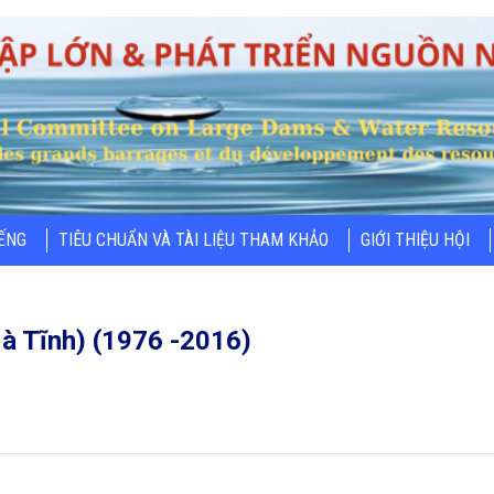
IẾNG
TIÊU CHUẨN VÀ TÀI LIỆU THAM KHẢO
GIỚI THIỆU HỘI
à Tĩnh) (1976 -2016)