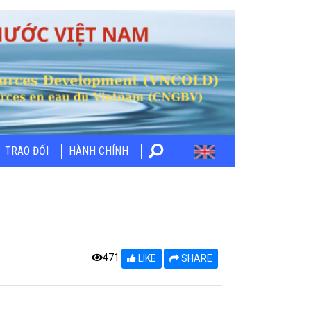
TRAO ĐỔI
HÀNH CHÍNH
471
LIKE
SHARE