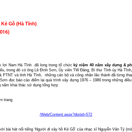
 Kẻ Gỗ (Hà Tĩnh)
2016)
y lợi Nam Hà Tĩnh
đã long trọng tổ chức
kỷ niệm 40 năm xây dựng & phá
u, trong đó có ông Lê Đình Sơn, Ủy viên TW Đảng, Bí thư Tỉnh ủy Hà Tĩnh,
 & PTNT và tỉnh Hà Tĩnh,
những cán bộ và công nhân lão thành đã từng tha
Sơn đọc báo cáo điểm lại quá trình xây dựng 1976 – 1980 trong những điều
g năm khai thác sử dụng tổng hợp.
n trang
/Web/Content.aspx?distid=572
với bài hát nổi tiếng ‘Người đi xây hồ Kẻ Gỗ’ của nhạc sĩ Nguyễn Văn Tý (m