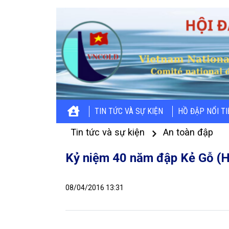
TIN TỨC VÀ SỰ KIỆN
HỒ ĐẬP NỔI T
Tin tức và sự kiện
An toàn đập
Kỷ niệm 40 năm đập Kẻ Gỗ (H
08/04/2016 13:31