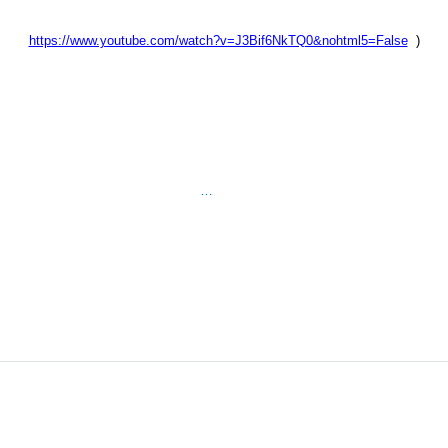
https://www.youtube.com/watch?v=J3Bif6NkTQ0&nohtml5=False
)
…