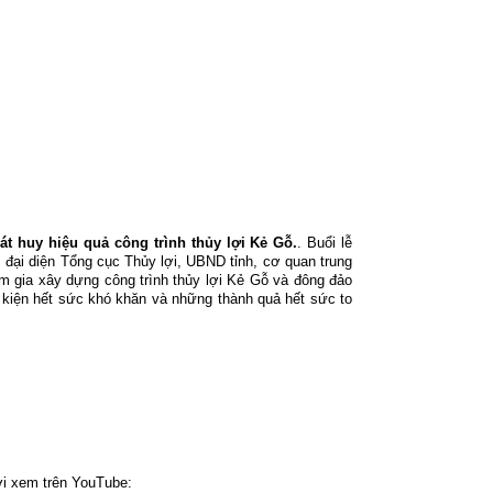
t huy hiệu quả công trình thủy lợi Kẻ Gỗ.
. Buổi lễ
 đại diện Tổng cục Thủy lợi, UBND tỉnh, cơ quan trung
m gia xây dựng công trình thủy lợi Kẻ Gỗ và đông đảo
 kiện hết sức khó khăn và những thành quả hết sức to
ời xem trên YouTube: