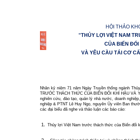
HỘI THẢO KH
“THỦY LỢI VIỆT NAM T
CỦA BIẾN ĐỔI
VÀ YÊU CẦU TÁI CƠ C
Nhân kỷ niệm 71 năm Ngày Truyền thống ngành Thủy 
TRƯỚC THÁCH THỨC CỦA BIẾN ĐỔI KHÍ HẬU VÀ YÊ
nghiên cứu, đào tạo, quản lý nhà nước, doanh nghiệ
nghiệp & PTNT Lê Huy Ngọ, nguyên Ủy viên Ban thườ
các đại biểu đã nghe và thảo luận các báo cáo:
1.
Thủy lợi Việt Nam trước thách thức của Biến đổi k