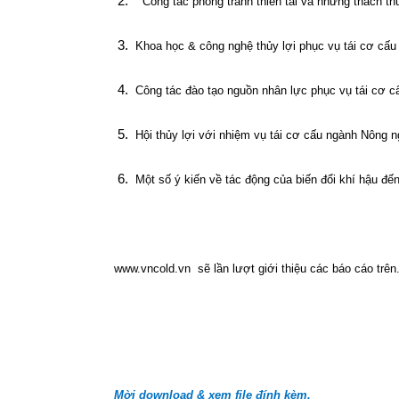
2.
Công tác phòng tránh thiên tai và những thách thứ
3.
Khoa học & công nghệ thủy lợi phục vụ tái cơ cấu
4.
Công tác đào tạo nguồn nhân lực phục vụ tái cơ c
5.
Hội thủy lợi với nhiệm vụ tái cơ cấu ngành Nông n
6.
Một số ý kiến về tác động của biến đổi khí hậu đ
www.vncold.vn
sẽ lần lượt giới thiệu các báo cáo trên
Mời download & xem file đính kèm.