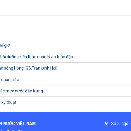
ế giới
 bồi dưỡng kiến thức quản lý an toàn đập
uan sông Hồng [GS.Trần Đình Hợi]
ị quan trắc
các mực nước đặc trưng
 kỹ thuật
N NƯỚC VIỆT NAM
Số 3, ngõ 9