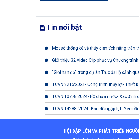
Tin nổi bật
Một số thống kê về thủy điện tích năng trên th
Giới thiệu 32 Video Clip phục vụ Chương trình
"Giới hạn đỏ" trong dự án Trục đại lộ cảnh q
TCVN 8215:2021- Công trình thủy lợi- Thiết b
TCVN 10778:2024- Hồ chứa nước- Xác định 
TCVN 14288: 2024- Bản đồ ngập lụt- Yêu cầu
HỘI ĐẬP LỚN VÀ PHÁT TRIỂN NGUỒ