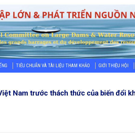
IẾNG
TIÊU CHUẨN VÀ TÀI LIỆU THAM KHẢO
GIỚI THIỆU HỘI
Việt Nam trước thách thức của biến đổi kh