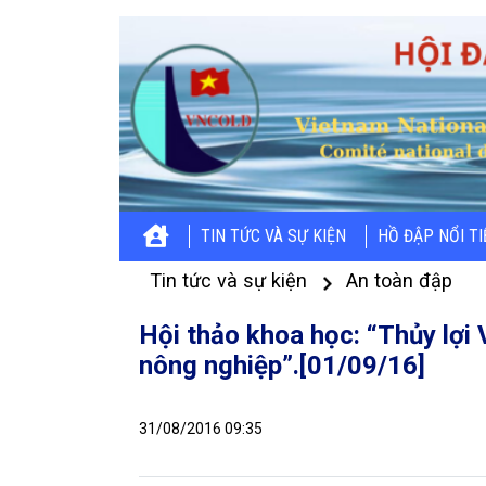
TIN TỨC VÀ SỰ KIỆN
HỒ ĐẬP NỔI T
Tin tức và sự kiện
An toàn đập
Hội thảo khoa học: “Thủy lợi 
nông nghiệp”.[01/09/16]
31/08/2016 09:35