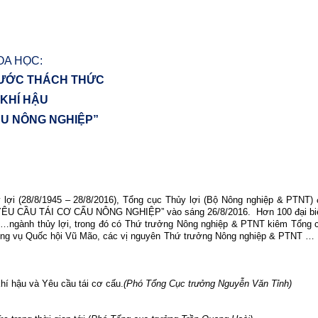
OA HỌC:
RƯỚC THÁCH THỨC
 KHÍ HẬU
ẤU NÔNG NGHIỆP”
lợi (28/8/1945 – 28/8/2016),
Tổng cục Thủy lợi (Bộ Nông nghiệp & PTNT) 
U CẦU TÁI CƠ CẤU NÔNG NGHIỆP” vào sáng 26/8/2016.
Hơn 100
đại b
p,…ngành thủy lợi, trong đó có Thứ trưởng Nông nghiệp & PTNT kiêm Tổng
ng vụ Quốc hội Vũ Mão, các vị nguyên Thứ trưởng Nông nghiệp & PTNT …
hí hậu và Yêu cầu tái cơ cấu.
(Phó Tổng Cục trưởng Nguyễn Văn Tỉnh)