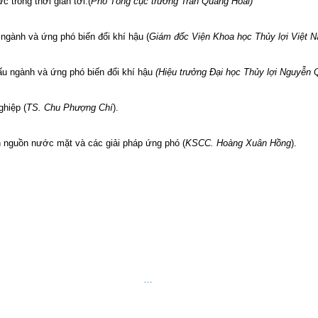
c trong thời gian tới.(
Phó Tổng cục trưởng Trần Quang Hoài)
 ngành và ứng phó biến đổi khí hậu
(
Giám đốc Viện Khoa học Thủy lợi Việt 
ấu ngành và ứng phó biến đổi khí hậu
(Hiệu trưởng Đại học Thủy lợi Nguyễn
ghiệp (
TS. Chu Phượng Chí
).
ến nguồn nước mặt và các giải pháp ứng phó (
KSCC.
Hoàng Xuân Hồng
)
.
.
…