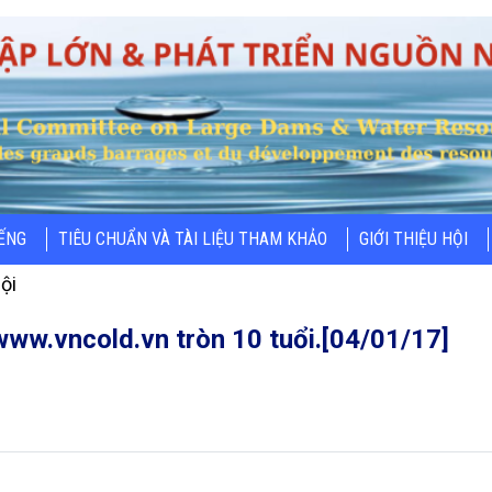
IẾNG
TIÊU CHUẨN VÀ TÀI LIỆU THAM KHẢO
GIỚI THIỆU HỘI
ội
w.vncold.vn tròn 10 tuổi.[04/01/17]