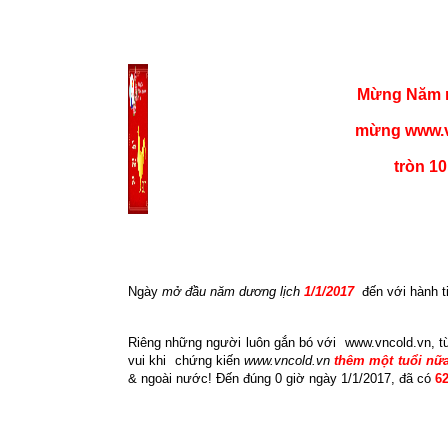
Mừng Năm m
mừng www.v
tròn 10
Ngày
mở đầu năm dương lịch
1/1/2017
đến với hành t
Riêng những người luôn gắn bó với
www.vncold.vn, t
vui khi
chứng kiến
www.vncold.vn
thêm một tuổi nữa
& ngoài nước! Đến đúng 0 giờ ngày 1/1/2017, đã có
62