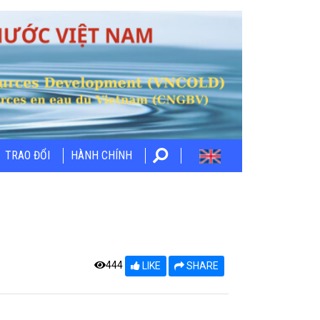
TRAO ĐỔI
HÀNH CHÍNH
444
LIKE
SHARE