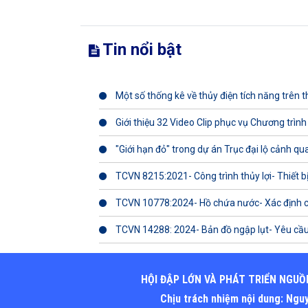
Tin nổi bật
Một số thống kê về thủy điện tích năng trên th
Giới thiệu 32 Video Clip phục vụ Chương trình
"Giới hạn đỏ" trong dự án Trục đại lộ cảnh q
TCVN 8215:2021- Công trình thủy lợi- Thiết b
TCVN 10778:2024- Hồ chứa nước- Xác định 
TCVN 14288: 2024- Bản đồ ngập lụt- Yêu cầu
HỘI ĐẬP LỚN VÀ PHÁT TRIỂN NGUỒ
Chịu trách nhiệm nội dung: Ng