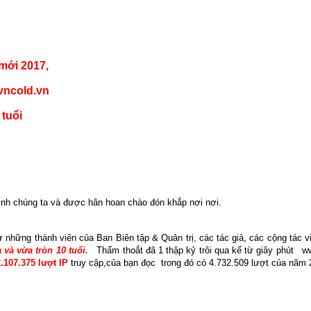
ới 2017,
ncold.vn
 tuổi
inh chúng ta và được hân hoan chào đón khắp nơi nơi.
ừ những thành viên của Ban Biên tập & Quản trị, các tác giả, các cộng tác 
 và vừa tròn 10 tuổi.
Thấm thoắt đã 1 thập kỷ trôi qua kể từ giây phút
ww
.107.375 lượt IP
truy cập,của bạn đọc
trong đó có 4.732.509 lượt của năm