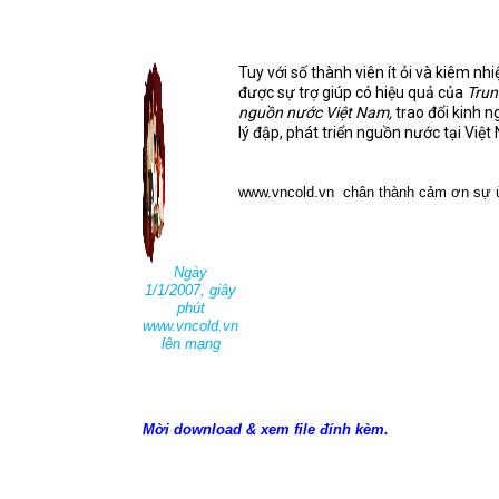
Tuy với số thành viên ít ỏi và kiêm n
được sự trợ giúp có hiệu quả của
Trun
nguồn nước Việt Nam,
trao đổi kinh n
lý đập, phát triển nguồn nước tại Việ
www.vncold.vn
chân thành cảm ơn sự ủ
Ngày
1/1/2007, giây
phút
www.vncold.vn
lên mạng
Mời download & xem file đính kèm.