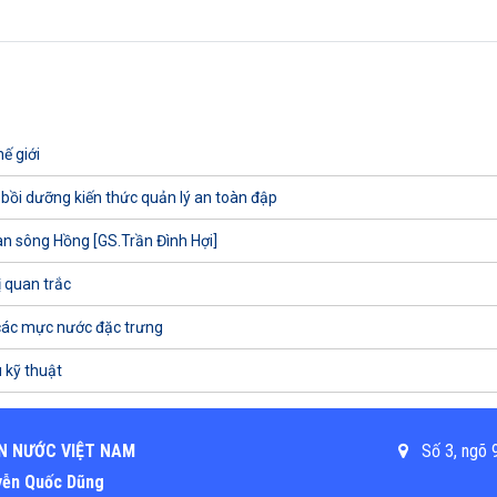
ế giới
 bồi dưỡng kiến thức quản lý an toàn đập
uan sông Hồng [GS.Trần Đình Hợi]
ị quan trắc
các mực nước đặc trưng
 kỹ thuật
N NƯỚC VIỆT NAM
Số 3, ngõ 9
uyễn Quốc Dũng