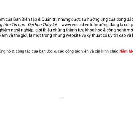
hiệm của Ban Biên tập & Quản trị, nhưng được sự hưởng ứng của đông đảo c
g tâm Tin học - Đại học Thủy lợi
- . www.vncold.vn luôn xứng đáng là cơ q
ghiệm nghề nghiệp, giới thiệu những thành tựu khoa học & công nghệ mới
t Nam và thế giới, là một trong những website
về kỹ thuật có uy tín cao và
ng hộ & cộng tác của bạn đọc & các cộng tác viên và xin kính chúc
Năm M
…