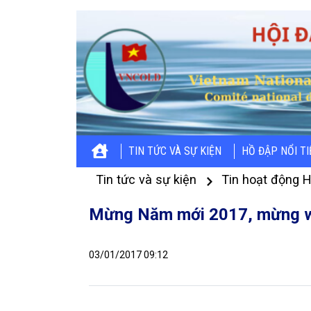
TIN TỨC VÀ SỰ KIỆN
HỒ ĐẬP NỔI T
Tin tức và sự kiện
Tin hoạt động H
Mừng Năm mới 2017, mừng ww
03/01/2017 09:12