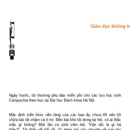
Giáo dục không tri
Ngày trước, tôi thường phụ đạo miễn phí cho các lưu học sinh
Campuchia theo học tại Đại học Bách khoa Hà Nội.
Mặc định kiến thức nền tảng của các bạn ấy chưa tốt nên tôi
chữa bài rất chậm và tỉ mỉ. Đến bài khó tôi dừng lại hỏi, có ai thắc
mắc gì không? Một lần có sinh viên hỏi: “Vận tốc là gì hả
thầy?”. Tôi thấy rất bối rối. Vì đang nói câu chuyện về con tàu