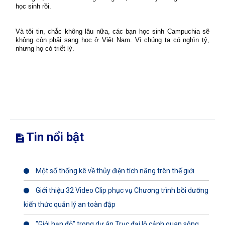
học sinh rồi.
Và tôi tin, chắc không lâu nữa, các bạn học sinh Campuchia sẽ
không còn phải sang học ở Việt Nam. Vì chúng ta có nghìn tỷ,
nhưng họ có triết lý.
Tin nổi bật
Một số thống kê về thủy điện tích năng trên thế giới
Giới thiệu 32 Video Clip phục vụ Chương trình bồi dưỡng
kiến thức quản lý an toàn đập
"Giới hạn đỏ" trong dự án Trục đại lộ cảnh quan sông