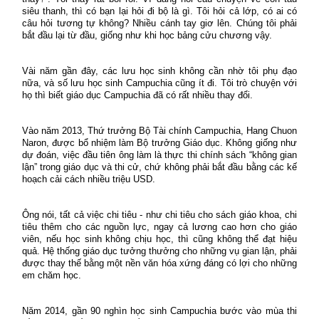
siêu thanh, thì có bạn lại hỏi đi bộ là gì. Tôi hỏi cả lớp, có ai có
câu hỏi tương tự không? Nhiều cánh tay giơ lên. Chúng tôi phải
bắt đầu lại từ đầu, giống như khi học bảng cửu chương vậy.
Vài năm gần đây, các lưu học sinh không cần nhờ tôi phụ đạo
nữa, và số lưu học sinh Campuchia cũng ít đi. Tôi trò chuyện với
họ thì biết giáo dục Campuchia đã có rất nhiều thay đổi.
Vào năm 2013, Thứ trưởng Bộ Tài chính Campuchia, Hang Chuon
Naron, được bổ nhiệm làm Bộ trưởng Giáo dục. Không giống như
dự đoán, việc đầu tiên ông làm là thực thi chính sách “không gian
lận” trong giáo dục và thi cử, chứ không phải bắt đầu bằng các kế
hoạch cải cách nhiều triệu USD.
Ông nói, tất cả việc chi tiêu - như chi tiêu cho sách giáo khoa, chi
tiêu thêm cho các nguồn lực, ngay cả lương cao hơn cho giáo
viên, nếu học sinh không chịu học, thì cũng không thể đạt hiệu
quả. Hệ thống giáo dục tưởng thưởng cho những vụ gian lận,
phải
được thay thế bằng một nền văn hóa xứng đáng
có lợi cho những
em chăm học.
Năm 2014, gần 90 nghìn học sinh Campuchia bước vào mùa thi