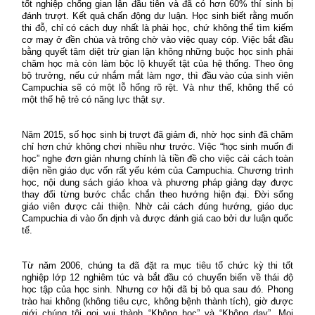
tốt nghiệp chống gian lận đầu tiên và đã có hơn 60% thí sinh bị
đánh trượt. Kết quả chấn động dư luận. Học sinh biết rằng muốn
thi đỗ, chỉ có cách duy nhất là phải học, chứ không thể tìm kiếm
cơ may ở đền chùa và trông chờ vào việc quay cóp. Việc bắt đầu
bằng quyết tâm diệt trừ gian lận không những buộc học sinh phải
chăm học mà còn làm bộc lộ khuyết tật của hệ thống. Theo ông
bộ trưởng, nếu cứ nhắm mắt làm ngơ, thì đầu vào của sinh viên
Campuchia sẽ có một lỗ hổng rõ rệt. Và như thế, không thể có
một thế hệ trẻ có năng lực thật sự.
Năm 2015, số học sinh bị trượt đã giảm đi, nhờ học sinh đã chăm
chỉ hơn chứ không chơi nhiều như trước. Việc “học sinh muốn đi
học” nghe đơn giản nhưng chính là tiền đề cho việc cải cách toàn
diện nền giáo dục vốn rất yếu kém của Campuchia. Chương trình
học, nội dung sách giáo khoa và phương pháp giảng dạy được
thay đổi từng bước chắc chắn theo hướng hiện đại. Đời sống
giáo viên được cải thiện. Nhờ cải cách đúng hướng, giáo dục
Campuchia đi vào ổn định và được đánh giá cao bởi dư luận quốc
tế.
Từ năm 2006, chúng ta đã đặt ra mục tiêu tổ chức kỳ thi tốt
nghiệp lớp 12 nghiêm túc và bắt đầu có chuyển biến về thái độ
học tập của học sinh. Nhưng cơ hội đã bị bỏ qua sau đó. Phong
trào hai không (không tiêu cực, không bệnh thành tích), giờ được
giới chúng tôi gọi vui thành “Không học” và “Không dạy”. Mọi