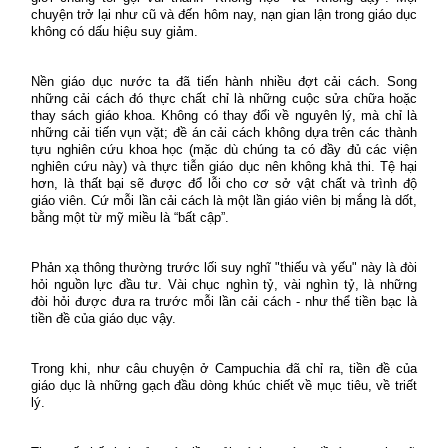
chuyện trở lại như cũ và đến hôm nay, nạn gian lận trong giáo dục
không có dấu hiệu suy giảm.
Nền giáo dục nước ta đã tiến hành nhiều đợt cải cách. Song
những cải cách đó thực chất chỉ là những cuộc sửa chữa hoặc
thay sách giáo khoa. Không có thay đổi về nguyên lý, mà chỉ là
những cải tiến vụn vặt; đề án cải cách không dựa trên các thành
tựu nghiên cứu khoa học (mặc dù chúng ta có đầy đủ các viện
nghiên cứu này) và thực tiễn giáo dục nên không khả thi. Tệ hại
hơn, là thất bại sẽ được đổ lỗi cho cơ sở vật chất và trình độ
giáo viên. Cứ mỗi lần cải cách là một lần giáo viên bị mắng là dốt,
bằng một từ mỹ miều là “bất cập”.
Phản xạ thông thường trước lối suy nghĩ "thiếu và yếu" này là đòi
hỏi nguồn lực đầu tư. Vài chục nghìn tỷ, vài nghìn tỷ, là những
đòi hỏi được đưa ra trước mỗi lần cải cách - như thể tiền bạc là
tiền đề của giáo dục vậy.
Trong khi, như câu chuyện ở Campuchia đã chỉ ra, tiền đề của
giáo dục là những gạch đầu dòng khúc chiết về mục tiêu, về triết
lý.