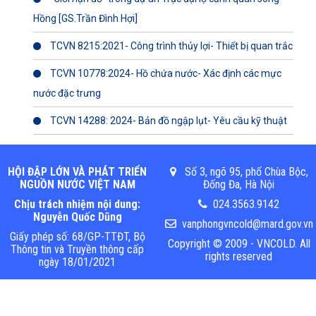
Hồng [GS.Trần Đình Hợi]
TCVN 8215:2021- Công trình thủy lợi- Thiết bị quan trắc
TCVN 10778:2024- Hồ chứa nước- Xác định các mực
nước đặc trưng
TCVN 14288: 2024- Bản đồ ngập lụt- Yêu cầu kỹ thuật
HỘI ĐẬP LỚN VÀ PHÁT TRIỂN
Số 3, ngõ 95, phố Chùa Bộc,
NGUỒN NƯỚC VIỆT NAM
Đống Đa, Hà Nội
Chịu trách nhiệm nội dung:
024.3563.9142
Nguyễn Quốc Dũng
vanphongvncold@mard.gov.vn
Giấy phép số: 68/GP-TTĐT, Bộ
Copyright © 2009 - VNCOLD. All
Thông tin và Truyền thông cấp
rights reserved
ngày 18/01/2021