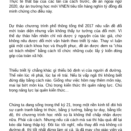
Thực tế thất bại của các lần cải cách trước,
đề án ngoại ngữ
2020
, dự án trường học mới VNEN tiêu tốn hàng nghìn tỷ đồng đã
minh chứng cho điều này.
Dự thảo chương trình phổ thông tổng thể 2017 nêu vấn đề đổi
mới toàn diện nhưng vẫn không thấy tư tưởng của đổi mới. Vì
thế dự thảo hẳn nhiên chỉ nói được ý nguyện của tác giả, chứ
không nêu được đổi mới vận hành theo triết lý nào. Thay vì luận
giải một cách khoa học và thuyết phục, đề án được đem ra “chia
sẻ trách nhiệm” bằng cách tổ chức những cuộc lấy ý kiến đóng
góp của toàn xã hội.
Thiếu triết lý chẳng khác gì thiếu bộ định vị của người đi đường.
Thế nên lúc rẽ phải, lúc lại rẽ trái. Nếu bị vấp ngã thì không biết
đứng dậy bằng cách nào. Giống như việc hôm nay thêm môn này,
mai lại bớt môn kia. Chú trọng kiến thức thì quên năng lực. Chú
trọng năng lực lại quên kiến thức...
Chúng ta đang sống trong thế kỷ 21, trong một nền kinh tế đòi hỏi
sự cạnh tranh bằng tri thức, bằng ý tưởng, bằng tư duy, bằng tốc
độ, thì chương trình học nhồi sọ là không thể chấp nhận được
nữa. Phải cải cách. Nhưng nếu cải cách mà sai thì hậu quả để lại
kéo dài hàng thập kỷ. Đôi lúc tôi nghĩ, nếu thay đổi mà không có
đường đi, thì tốt nhất đừng làm gì cả, là đã may cho giáo viên và