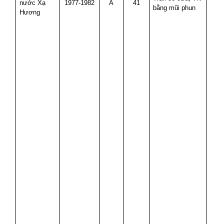
nước Xạ
1977-1982
A
41
bằng mũi phun
Hương