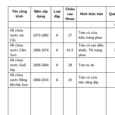
Chiều
Tên công
Năm xây
Loại
cao
Hình thức tràn
Qx
trình
dựng
đập
Hmax
Hồ chứa
Tràn có cửa,
nước núi
1973-1982
A
27
kiểu máng phun
Cốc
Hồ chứa
Tràn có van điều
nước Cấm
1966-1974
A
41.5
khiển, TN máng
Sơn
phun
Hồ chứa
nước Suối
1958-1964
A
29
Tràn tự do
Hai
Hồ chứa
Tràn có cửa,
nước Đồng
1969-1974
A
20
tiêu năng đáy
Mô-Hải Sơn