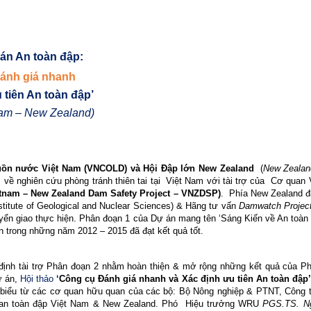
án An toàn đập:
ánh giá nhanh
 tiên An toàn đập’
Nam – New Zealand)
uồn nước Việt Nam (VNCOLD) và Hội Đập lớn New Zealand
(
New Zealan
về nghiên cứu phòng tránh thiên tai tại
Việt Nam với tài trợ của
Cơ quan V
etnam – New Zealand Dam Safety Project – VNZDSP)
.
Phía New Zealand đ
itute of Geological and Nuclear Sciences) & Hãng tư vấn
Damwatch Project
yển giao thực hiện
. Phân đoạn 1 của Dự án mang tên ‘Sáng Kiến về An t
ong những năm 2012 – 2015 đã đạt kết quả tốt.
 định tài trợ Phân đoạn 2 nhằm hoàn thiện & mở rộng những kết quả của Ph
ự án,
Hội thảo
‘
Công cụ Đánh giá nhanh và Xác định ưu tiên An toàn đập
 biểu từ các cơ quan hữu quan của các bộ:
Bộ Nông nghiệp & PTNT, Công t
 an toàn đập Việt Nam & New Zealand.
Phó
Hiệu trưởng WRU
PGS.TS. Ng