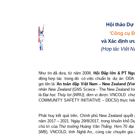
Hội thảo Dự 
‘Công cụ Đ
và Xác định ưu
(Hợp tác Việt 
Như tin đã đưa, từ năm 2008,
Hội Đập lớn & PT Ng
động hợp tác
trong đó
có việc chuẩn bị
dự án
ODA
goi tên là ‘
An toàn đập Việt Nam – New Zealand (Vi
nhân New Zealand
(GNS Sciece - The New Zealand Inst
là
Đại học Thủy lợi (WRU)
, đơn vị được VNCOLD
chu
COMMUNITY SAFETY INITIATIVE – DDCSI) thực hiện tr
Phát huy kết quả trên, Chính phủ New Zealand quyết
năm 2017 – 2021. Ngày 29/8/2017, trong khuôn khổ D
chủ trì của
Thứ trưởng Hoàng Văn Thắng
. Hơn 70 đại
(WB), VNCOLD, tỉnh Nghệ An,..cùng các chuyên gia