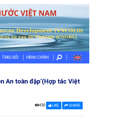
TRAO ĐỔI
HÀNH CHÍNH
ên An toàn đập’(Hợp tác Việt
430
LIKE
SHARE