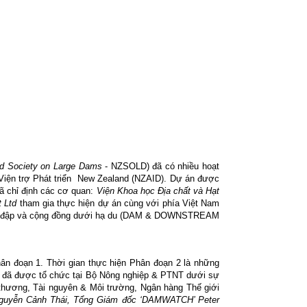
d Society on Large Dams
- NZSOLD) đã có nhiều hoạt
iện trợ Phát triển
New Zealand (NZAID). Dự án được
ã chỉ định các cơ quan:
Viện Khoa học Địa chất và Hạt
 Ltd
tham gia thực hiện dự án cùng với phía
Việt Nam
oàn đập và cộng đồng dưới hạ du (DAM & DOWNSTREAM
ân đoạn 1. Thời gian thực hiện Phân đoạn 2 là những
’
đã được tổ chức tại Bộ Nông nghiệp & PTNT dưới sự
hương, Tài nguyên & Môi trường, Ngân hàng Thế giới
uyễn Cảnh Thái, Tổng Giám đốc ‘DAMWATCH’ Peter