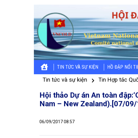
TIN TỨC VÀ SỰ KIỆN
HỒ ĐẬP NỔI T
Tin tức và sự kiện
Tin Hợp tác Quố
Hội thảo Dự án An toàn đập:‘
Nam – New Zealand).[07/09/
06/09/2017 08:57