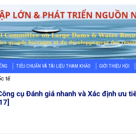
IẾNG
TIÊU CHUẨN VÀ TÀI LIỆU THAM KHẢO
GIỚI THIỆU HỘI
c tế
Công cụ Đánh giá nhanh và Xác định ưu ti
17]