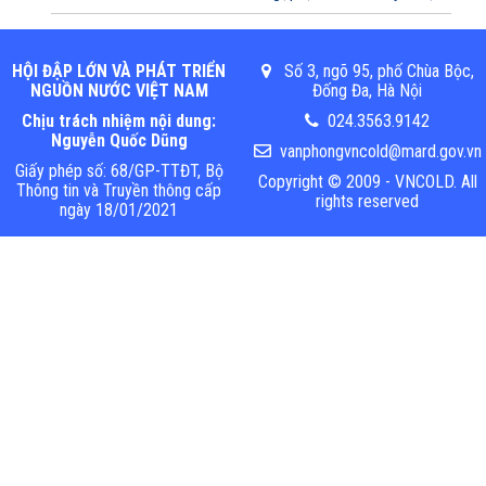
HỘI ĐẬP LỚN VÀ PHÁT TRIỂN
Số 3, ngõ 95, phố Chùa Bộc,
NGUỒN NƯỚC VIỆT NAM
Đống Đa, Hà Nội
Chịu trách nhiệm nội dung:
024.3563.9142
Nguyễn Quốc Dũng
vanphongvncold@mard.gov.vn
Giấy phép số: 68/GP-TTĐT, Bộ
Copyright © 2009 - VNCOLD. All
Thông tin và Truyền thông cấp
rights reserved
ngày 18/01/2021