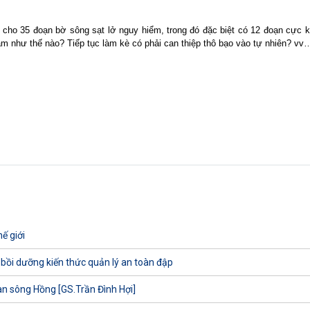
cho 35 đoạn bờ sông sạt lở nguy hiểm, trong đó đặc biệt có 12 đoạn cực 
làm như thế nào? Tiếp tục làm kè có phải can thiệp thô bạo vào tự nhiên? v
ế giới
 bồi dưỡng kiến thức quản lý an toàn đập
uan sông Hồng [GS.Trần Đình Hợi]