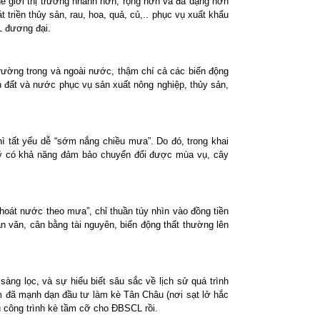
hế giới thị trường nhanh hơn, rộng hơn và đa dạng hơn
triền thủy sản, rau, hoa, quả, củ,.. phục vụ xuất khẩu
L đương đại.
rường trong và ngoài nước, thậm chí cả các biến động
n đất và nước phục vụ sản xuất nông nghiệp, thủy sản,
hì tất yếu dễ “sớm nắng chiều mưa”. Do đó, trong khai
p lý có khả năng đảm bảo chuyển đổi được mùa vụ, cây
 “khoát nước theo mưa”, chỉ thuần túy nhìn vào đồng tiền
ân văn, cân bằng tài nguyên, biến động thất thường lên
àng lọc, và sự hiểu biết sâu sắc về lịch sử quá trình
m đã mạnh dạn đầu tư làm kè Tân Châu (nơi sạt lở hắc
 công trình kè tầm cỡ cho ĐBSCL rồi.