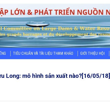
IẾNG
TIÊU CHUẨN VÀ TÀI LIỆU THAM KHẢO
GIỚI THIỆU HỘI
ửu Long: mô hình sản xuất nào?[16/05/18