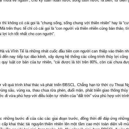
ại mưa về nguồn”, chu kỳ tuần hoàn nước sông tuôn nước ra biển, từ biển g
n thì không có cái gọi là “chung sống, sống chung với thiên nhiên” hay là “
à trên thực tế chỉ có cái gọi là “con người và thiên nhiên cùng bàn thảo, t
 lợi ích tốt nhất cho con người”.
 và Vĩnh Tế là những nhát cuốc đầu tiên con người can thiệp vào thiên nhiê
đến nay tiếp tục đào kênh, xây dựng hệ thống các công trình thủy lợi cũng l
quy luật cơ bản của tự nhiên, “cái được là tới trên 80%, còn cái chưa 
sử về quá trình khai thác và phát triển ĐBSCL. Chẳng hạn từ thời cụ Thoại N
ùng sâu, vùng xa, thau chua rửa phèn, đuổi mặn, phát triển giao thông th
ước đi vừa phù hợp với điều kiện tự nhiên của “đất trời” vừa phù hợp với tr
ục những bước đi của các các giai đoạn trước, đồng thời để đáp ứng những
ấp khai thác tài nguyên thiên nhiên lên một tầm cao mới toàn diện về mùa v