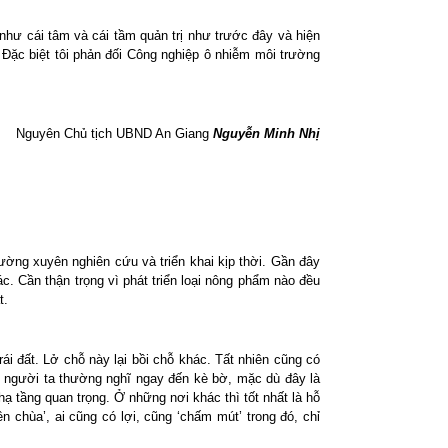
 như cái tâm và cái tầm quản trị như trước đây và hiện
. Đặc biệt tôi phản đối Công nghiệp ô nhiễm môi trường
Nguyên Chủ tịch UBND An Giang
Nguyễn Minh Nhị
hường xuyên nghiên cứu và triển khai kịp thời. Gần đây
ác. Cần thận trọng vì phát triển loại nông phẩm nào đều
t.
i đất. Lở chỗ này lại bồi chỗ khác. Tất nhiên cũng có
g, người ta thường nghĩ ngay đến kè bờ, mặc dù đây là
ạ tầng quan trọng. Ở những nơi khác thì tốt nhất là hỗ
ền chùa’, ai cũng có lợi, cũng ‘chấm mút’ trong đó, chỉ