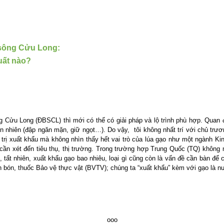
 sông Cửu Long:
uất nào?
g Cửu Long (
ĐBSCL) thì mới có thể có giải pháp và lộ trình phù hợp. Quan 
n nhiên (đập ngăn mặn, giữ ngọt…). Do vậy, tôi không nhất trí với chủ trươ
á trị xuất khẩu mà không nhìn thấy hết vai trò của lúa gạo như một ngành Ki
 cần xét đến tiêu thụ, thị trường. Trong trường hợp Trung Quốc (TQ) không m
 tất nhiên, xuất khẩu gạo bao nhiêu, loại gì cũng còn là vấn đề cần bàn để
 bón, thuốc Bảo vệ thực vật (BVTV); chúng ta “xuất khẩu” kèm với gạo là nư
ooo