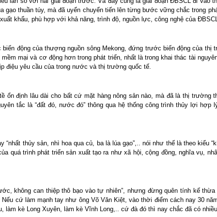
u lần so với hai giai đoạn trước. Và đây cũng là giai đoạn ĐBSCL đi vào t
úa gạo thuần túy, mà đã uyển chuyển tiến lên từng bước vững chắc trong phát 
à xuất khẩu, phù hợp với khả năng, trình độ, nguồn lực, công nghệ của ĐBSC
c biến động của thượng nguồn sông Mekong, đứng trước biến động của thị t
 mềm mại và cơ động hơn trong phát triển, nhất là trong khai thác tài nguyê
ịp điệu yêu cầu của trong nước và thị trường quốc tế.
ề ổn định lâu dài cho bất cứ mặt hàng nông sản nào, mà đã là thị trường t
uyên tắc là “đất đó, nước đó” thông qua hệ thống công trình thủy lợi hợ
ay “nhất thủy sản, nhì hoa qua củ, ba là lúa gạo”,.. nói như thế là theo kiểu
a quá trình phát triển sản xuất tạo ra như xã hội, cộng đồng, nghĩa vụ, nh
c, không can thiệp thô bạo vào tự nhiên”, nhưng đừng quên tính kế thừa s
y. Nếu cứ làm mạnh tay như ông Võ Văn Kiệt, vào thời điểm cách nay 30 nă
 làm kè Long Xuyên, làm kè Vĩnh Long,.. cứ đà đó thì nay chắc đã có nhiều