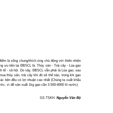
điểm là sống chung/thích ứng chủ động với thiên nhiên
ng ưu tiên tại ĐBSCL là: Thủy sản - Trái cây - Lúa gạo
nh tế - xã hội. Do vậy, ĐBSCL vẫn phải là Lúa gạo, sau
ua thủy sản, trái cây khi đó sẽ thế nào, trong khi gạo
 các bên đều có lợi nhuận cao nhất (Chúng ta xuất khẩu
ớc, vì để sản xuất 1kg gạo cần 3.500-4000 lít nước).
GS.TSKH.
Nguyễn Văn Bộ