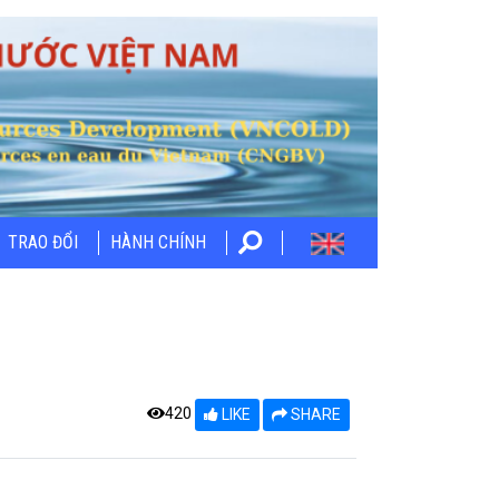
TRAO ĐỔI
HÀNH CHÍNH
]
420
LIKE
SHARE