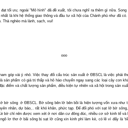
đạt tối ưu; ngoài "Mô hình" đã đề xuất, tôi chưa nghĩ ra thêm gì nữa. Song
, nhất là khi hệ thống giao thông và đầu tư xã hội của Chánh phủ như đã có
h. Thà nghèo mà lành, sạch, vui!
ooo
tham góp vài ý nhỏ. Việc thay đổi cấu trúc sản xuất ở ĐBSCL là việc phải t
o là sản phẩm có giá trị thấp và hô hào chuyển ngay sang các loại cây con kh
đặc điểm và chất lượng sản phẩm, điều kiện tự nhiên và xã hội trong sản xuấ
 lở bờ sông
ở ĐBSCL. Bờ sông bên lở bên bồi là hiện tượng vốn xưa như trá
yên nhân, dự báo,.. rất khó khăn, phức tạp. Để đối phó với sạt lở bờ sôn
. Kè bờ chỉ nên được xem xét ở nơi dân cư đông đúc, nhiều cơ sở kinh tế và h
gô lơ thơ ở bãi sông bị sạt lở cũng xin kinh phí làm kè, có lẽ vì đấy là ‘ti