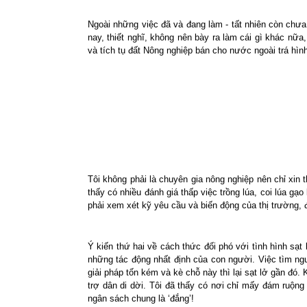
Ngoài những việc đã và đang làm - tất nhiên còn chưa 
nay, thiết nghĩ, không nên bày ra làm cái gì khác nữa
và tích tụ đất Nông nghiệp bán cho nước ngoài trá hìn
Tôi không phải là chuyên gia nông nghiệp nên chỉ xin 
thấy có nhiều đánh giá thấp việc trồng lúa, coi lúa gạ
phải xem xét kỹ yêu cầu và biến động của thị trường, 
Ý kiến thứ hai về cách thức đối phó với tình hình sạt
những tác động nhất định của con người. Việc tìm ngu
giải pháp tốn kém và kè chỗ này thì lại sạt lở gần đó
trợ dân di dời. Tôi đã thấy có nơi chỉ mấy đám ruộng n
ngân sách chung là ‘đắng’!