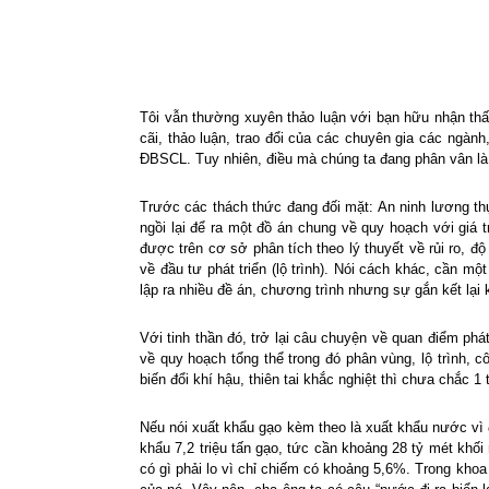
Tôi vẫn thường xuyên thảo luận với bạn hữu nhận thấ
cãi, thảo luận, trao đổi của các chuyên gia các ngà
ĐBSCL. Tuy nhiên, điều mà chúng ta đang phân vân là 
Trước các thách thức đang đối mặt: An ninh lương thự
ngồi lại để ra một đồ án chung về quy hoạch với giá 
được trên cơ sở phân tích theo lý thuyết về rủi ro, độ
về đầu tư phát triển (lộ trình). Nói cách khác, cần m
lập ra nhiều đề án, chương trình nhưng sự gắn kết lại
Với tinh thần đó, trở lại câu chuyện về quan điểm phát
về quy hoạch tổng thể trong đó phân vùng, lộ trình, 
biến đổi khí hậu, thiên tai khắc nghiệt thì chưa chắc
Nếu nói xuất khẩu gạo kèm theo là xuất khẩu nước vì
khẩu 7,2 triệu tấn gạo, tức cần khoảng 28 tỷ mét kh
có gì phải lo vì chỉ chiếm có khoảng 5,6%. Trong khoa