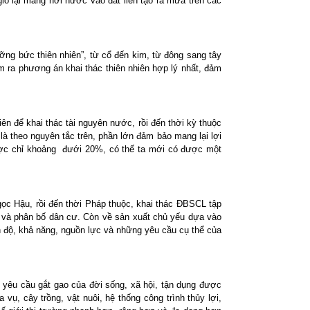
ió lại mang hơi nước vào đất liền tạo ra mưa trên các
cưỡng bức thiên nhiên”, từ cổ đến kim, từ đông sang tây
ìm ra phương án khai thác thiên nhiên hợp lý nhất, đảm
n để khai thác tài nguyên nước, rồi đến thời kỳ thuộc
à theo nguyên tắc trên, phần lớn đảm bảo mang lại lợi
được chỉ khoảng đưới 20%, có thế ta mới có được một
gọc Hậu, rồi đến thời Pháp thuộc, khai thác ĐBSCL tập
ủy và phân bố dân cư. Còn về sản xuất chủ yếu dựa vào
ình độ, khả năng, nguồn lực và những yêu cầu cụ thể của
 yêu cầu gắt gao của đời sống, xã hội, tận dụng được
ụ, cây trồng, vật nuôi, hệ thống công trình thủy lợi,