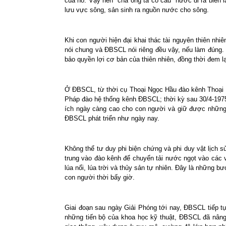
của nó. Vậy nên cha ông ta có câu “nước đi ra biển l
lưu vực sông, sản sinh ra nguồn nước cho sông.
Khi con người hiện đại khai thác tài nguyên thiên nhiê
nói chung và ĐBSCL nói riêng đều vậy, nếu làm đúng. M
bảo quyền lợi cơ bản của thiên nhiên, đồng thời đem lại
Ở ĐBSCL, từ thời cụ Thoại Ngọc Hầu đào kênh Thoại Hà
Pháp đào hệ thống kênh ĐBSCL; thời kỳ sau 30/4-1975 
ích ngày càng cao cho con người và giữ được những 
ĐBSCL phát triển như ngày nay.
Không thể tư duy phi biện chứng và phi duy vật lịch 
trung vào đào kênh để chuyển tải nước ngọt vào các v
lúa nổi, lúa trời và thủy sản tự nhiên. Đây là những b
con người thời bấy giờ.
Giai đoạn sau ngày Giải Phóng tới nay, ĐBSCL tiếp t
những tiến bộ của khoa học kỹ thuật, ĐBSCL đã nâng c