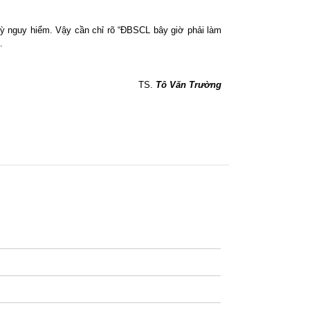
kỳ nguy hiểm. Vậy cần chỉ rõ “ĐBSCL bây giờ phải làm
v…
TS.
Tô Văn Trường