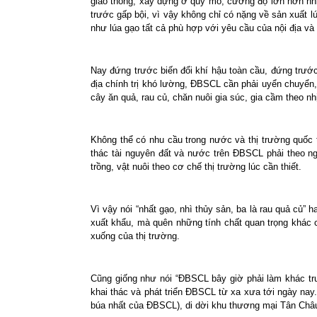
giao thông, xây dựng ở quy mô, cường độ lớn hơn nhiề
trước gấp bội, vì vậy không chỉ có nặng về sản xuất l
như lúa gạo tất cả phù hợp với yêu cầu của nội địa v
Nay đứng trước biến đổi khí hậu toàn cầu, đứng trướ
địa chính trị khó lường, ĐBSCL cần phải uyển chuyển,
cây ăn quả, rau củ, chăn nuôi gia súc, gia cầm theo nh
Không thể có nhu cầu trong nước và thị trường quốc t
thác tài nguyên đất và nước trên ĐBSCL phải theo ng
trồng, vật nuôi theo cơ chế thị trường lúc cần thiết.
Vì vậy nói “nhất gạo, nhì thủy sản, ba là rau quả củ” h
xuất khẩu, mà quên những tính chất quan trọng khác củ
xuống của thị trường.
Cũng giống như nói “ĐBSCL bây giờ phải làm khác trướ
khai thác và phát triển ĐBSCL từ xa xưa tới ngày na
búa nhất của ĐBSCL), di dời khu thương mại Tân Châu,