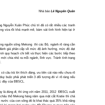
Nhà báo
Lê Nguyên Quân
g Nguyễn Xuân Phúc chủ trì đã có rất nhiều các tranh
ng vừa rồi khá mạnh mẽ, bám sát tình hình hiện tại ở
hượng nguồn sông Mekong thì các Bộ, ngành rõ ràng cần
 và đánh giá phân cấp về mức độ ảnh hưởng, mức độ đạt
 mới quy hoạch chi tiết và thực hiện các bước tiếp theo
 mới chia nhỏ ra mỗi ngành, lĩnh vực. Tránh tình trạng
í.
 có câu trả lời thích đáng, ưu tiên cái nào nếu chưa rõ
uy buộc phải phát triển 3 đối tượng đó vì rõ ràng nếu
rước đây của ĐBSCL.
y là đúng đi, thì ứng với năm 2011, 2012 ĐBSCL xuất
 châu thổ Mekong hàng năm qua mặt cắt Kratie thì chả
uồn nước của con sông đó bị khai thác quá 35% khả năng