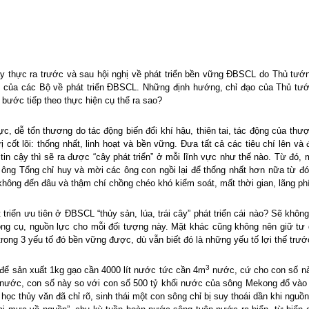
y thực ra trước và sau hội nghị về phát triển bền vững ĐBSCL do Thủ tướn
nh, của các Bộ về phát triển ĐBSCL. Những định hướng, chỉ đạo của Thủ tướ
bước tiếp theo thực hiện cụ thể ra sao?
c, dễ tổn thương do tác động biến đổi khí hậu, thiên tai, tác động của t
trị cốt lõi: thống nhất, linh hoạt và bền vững. Đưa tất cả các tiêu chí lên
 tin cậy thì sẽ ra được “cây phát triển” ở mỗi lĩnh vực như thế nào. Từ đó,
ột ông Tổng chỉ huy và mời các ông con ngồi lại để thống nhất hơn nữa từ đó
 không đến đâu và thậm chí chồng chéo khó kiểm soát, mất thời gian, lãng ph
 triển ưu tiên ở ĐBSCL “thủy sản, lúa, trái cây” phát triển cái nào? Sẽ không
công cụ, nguồn lực cho mỗi đối tượng này. Mặt khác cũng không nên giữ tư d
 1 trong 3 yếu tố đó bền vững được, dù vẫn biết đó là những yếu tố lợi thế t
3
 để sản xuất 1kg gạo cần 4000 lít nước tức cần 4m
nước, cứ cho con số nà
ối nước, con số này so với con số 500 tỷ khối nước của sông Mekong đổ vào
 học thủy văn đã chỉ rõ, sinh thái một con sông chỉ bị suy thoái dần khi ng