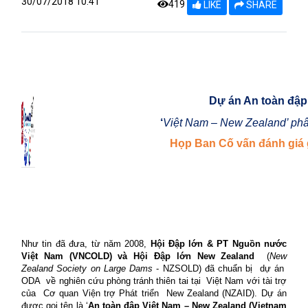
30/07/2018 10:41
419
LIKE
SHARE
Dự án An toàn đập
‘
Việt Nam – New Zealand’ ph
Họp Ban Cố vấn đánh giá 
Như tin đã đưa, từ năm 2008,
Hội Đập lớn & PT Nguồn nước
Việt Nam (VNCOLD) và Hội Đập lớn New Zealand
(
New
Zealand Society on Large Dams
- NZSOLD) đã chuẩn bị
dự án
ODA
về nghiên cứu phòng tránh thiên tai tại
Việt Nam với tài trợ
của
Cơ quan Viện trợ Phát triển
New Zealand (NZAID). Dự án
được goi tên là ‘
An toàn đập Việt Nam – New Zealand (Vietnam