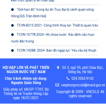
kiến thức quản lý an toàn đập
"Giới hạn đỏ" trong dự án Trục đại lộ cảnh quan sông
Hồng [GS.Trần Đình Hợi]
TCVN 8215:2021- Công trình thủy lợi- Thiết bị quan trắc
TCVN 10778:2024- Hồ chứa nước- Xác định các mực
nước đặc trưng
TCVN 14288: 2024- Bản đồ ngập lụt- Yêu cầu kỹ thuật
HỘI ĐẬP LỚN VÀ PHÁT TRIỂN
Số 3, ngõ 95, phố Chùa Bộc,
NGUỒN NƯỚC VIỆT NAM
Đống Đa, Hà Nội
Chịu trách nhiệm nội dung:
024.3563.9142
Nguyễn Quốc Dũng
vanphongvncold@mard.gov.vn
Giấy phép số: 68/GP-TTĐT, Bộ
Copyright © 2009 - VNCOLD. All
Thông tin và Truyền thông cấp
rights reserved
ngày 18/01/2021