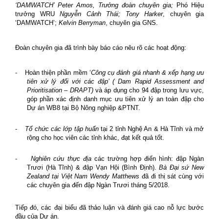
‘DAMWATCH’ Peter Amos
, Trưởng đoàn chuyên gia;
Phó Hiệu
trưởng WRU
Nguyễn Cảnh Thái;
Tony Harker
, chuyên gia
‘DAMWATCH’;
Kelvin Berryman
, chuyên gia GNS.
Đoàn
chuyên gia đã trình bày báo cáo nêu rõ các hoạt động:
-
Hoàn thiện phần mềm ‘
Công cụ
đ
ánh giá nhanh & xếp hạng ưu
tiên xử lý đối với các đập’ ( Dam Rapid Assessment and
Prioritisation – DRAPT)
và áp dụng cho 94 đập trong lưu vực,
góp phần xác định danh mục ưu tiên xử lý an toàn đập cho
Dự án WB8 tại Bộ Nông nghiệp &PTNT.
-
Tổ chức các lớp tập huấn
tại 2 tỉnh Nghệ An & Hà Tĩnh và mở
rộng cho học viên các tỉnh khác, đạt kết quả tốt.
-
Nghiên cứu thực địa
các trường hợp điển hình: đập Ngàn
Trươi (Hà Tĩnh) & đập Vạn Hội (Bình Định).
Bà Đại sứ New
Zealand tại Việt Nam
Wendy Matthews
đã đi thị sát cùng với
các chuyên gia đến đập Ngàn Trươi tháng 5/2018.
Tiếp đó, các đại biểu đã thảo luận và đánh giá cao nỗ lực bước
đầu của Dự án.