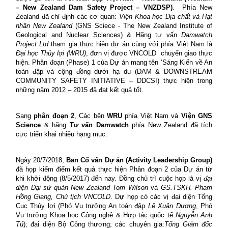
– New Zealand Dam Safety Project – VNZDSP)
.
Phía New
Zealand đã chỉ định các cơ quan:
Viện Khoa học Địa chất và Hạt
nhân New Zealand
(GNS Sciece - The New Zealand Institute of
Geological and Nuclear Sciences) & Hãng tư vấn
Damwatch
Project Ltd
tham gia thực hiện dự án cùng với phía
Việt Nam là
Đại học Thủy lợi (WRU)
, đơn vị được VNCOLD
chuyển giao thực
hiện
. Phân đoạn (Phase) 1 của Dự án mang tên ‘Sáng Kiến về An
toàn đập và cộng đồng dưới hạ du (DAM & DOWNSTREAM
COMMUNITY SAFETY INITIATIVE – DDCSI) thực hiện trong
những năm 2012 – 2015 đã đạt kết quả tốt.
Sang
phân đoạn 2
, Các bên
WRU
phía Việt Nam và
Viện GNS
Science
& hãng
Tư vấn Damwatch
phía New Zealand đã
tích
cực triển khai nhiều hạng mục.
Ngày 20/7/2018,
Ban Cố vấn Dự án (Activity Leadership Group)
đã họp kiểm điểm kết quả thực hiện Phân đoạn 2 của Dự án từ
khi khởi động (8/5/2017) đến nay. Đồng chủ trì cuộc họp là vị
đại
diện Đại sứ quán New Zealand Tom Wilson
và
GS.TSKH. Pham
Hồng Giang, Chủ tịch VNCOLD
. Dự họp có các vị đại diện Tổng
Cục Thủy lợi (Phó Vụ trưởng An toàn đập
Lê Xuân Dương
, Phó
Vụ trưởng Khoa học Công nghệ & Hợp tác quốc tế
Nguyễn Anh
Tú
); đại diện Bộ Công thương; các chuyên gia:
Tổng Giám đốc