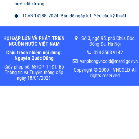
nước đặc trưng
TCVN 14288: 2024- Bản đồ ngập lụt- Yêu cầu kỹ thuật
HỘI ĐẬP LỚN VÀ PHÁT TRIỂN
Số 3, ngõ 95, phố Chùa Bộc,
NGUỒN NƯỚC VIỆT NAM
Đống Đa, Hà Nội
Chịu trách nhiệm nội dung:
024.3563.9142
Nguyễn Quốc Dũng
vanphongvncold@mard.gov.vn
Giấy phép số: 68/GP-TTĐT, Bộ
Copyright © 2009 - VNCOLD. All
Thông tin và Truyền thông cấp
rights reserved
ngày 18/01/2021