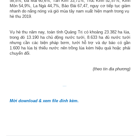
58,8%, Đá Mài 60,6%, Tân Kim 33,71%, Trúc Kinh 52,57%, Kinh
Môn 54,9%, La Ngà 44,7%, Bảo Đài 67,47, nguy cơ tiếp tục giảm
nhanh do nắng nóng và gió mùa tây nam xuất hiện mạnh trong vụ
hè thu
2019.
Vụ hè thu năm nay, toàn tỉnh Quảng Trị có khoảng 23.382 ha lúa,
trong đó 13.190 ha chủ động nước tưới, 8.633 ha đủ nước tưới
nhưng cần các biện pháp bơm, tưới hỗ trợ và dự báo có gần
1.600 ha lúa bị thiếu nước nên trồng lúa kém hiệu quả hoặc phải
chuyển đổi.
(theo tin địa phương)
…
Mời download & xem file đính kèm.