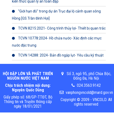
kiến thức quản lý an toàn đập
"Giới hạn đỏ" trong dự án Trục đại lộ cảnh quan sông
Hồng [GS.Trần Đình Hợi]
TCVN 8215:2021- Công trình thủy lợi- Thiết bị quan trắc
TCVN 10778:2024- Hồ chứa nước- Xác định các mực
nước đặc trưng
TCVN 14288: 2024- Bản đồ ngập lụt- Yêu cầu kỹ thuật
HỘI ĐẬP LỚN VÀ PHÁT TRIỂN
Số 3, ngõ 95, phố Chùa Bộc,
NGUỒN NƯỚC VIỆT NAM
Đống Đa, Hà Nội
Chịu trách nhiệm nội dung:
024.3563.9142
Nguyễn Quốc Dũng
vanphongvncold@mard.gov.vn
Giấy phép số: 68/GP-TTĐT, Bộ
Copyright © 2009 - VNCOLD. All
Thông tin và Truyền thông cấp
rights reserved
ngày 18/01/2021