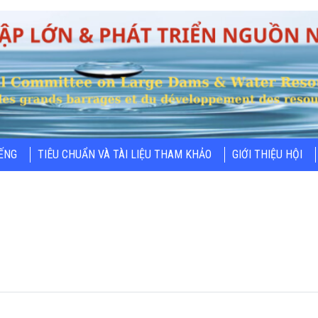
IẾNG
TIÊU CHUẨN VÀ TÀI LIỆU THAM KHẢO
GIỚI THIỆU HỘI