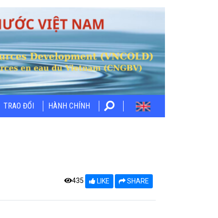
TRAO ĐỔI
HÀNH CHÍNH
435
LIKE
SHARE