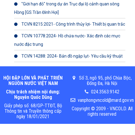
"Giới hạn đỏ" trong dự án Trục đại lộ cảnh quan sông
Hồng [GS.Trần Đình Hợi]
TCVN 8215:2021- Công trình thủy lợi- Thiết bị quan trắc
TCVN 10778:2024- Hồ chứa nước- Xác định các mực
nước đặc trưng
TCVN 14288: 2024- Bản đồ ngập lụt- Yêu cầu kỹ thuật
HỘI ĐẬP LỚN VÀ PHÁT TRIỂN
Số 3, ngõ 95, phố Chùa Bộc,
NGUỒN NƯỚC VIỆT NAM
Đống Đa, Hà Nội
Chịu trách nhiệm nội dung:
024.3563.9142
Nguyễn Quốc Dũng
vanphongvncold@mard.gov.vn
Giấy phép số: 68/GP-TTĐT, Bộ
Copyright © 2009 - VNCOLD. All
Thông tin và Truyền thông cấp
rights reserved
ngày 18/01/2021