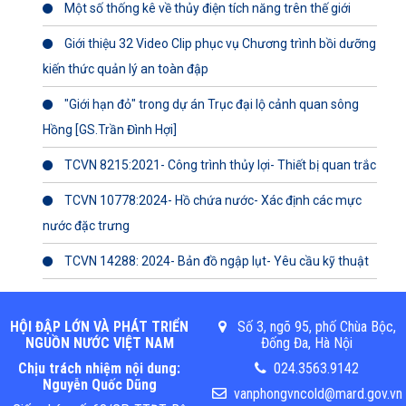
Một số thống kê về thủy điện tích năng trên thế giới
Giới thiệu 32 Video Clip phục vụ Chương trình bồi dưỡng
kiến thức quản lý an toàn đập
"Giới hạn đỏ" trong dự án Trục đại lộ cảnh quan sông
Hồng [GS.Trần Đình Hợi]
TCVN 8215:2021- Công trình thủy lợi- Thiết bị quan trắc
TCVN 10778:2024- Hồ chứa nước- Xác định các mực
nước đặc trưng
TCVN 14288: 2024- Bản đồ ngập lụt- Yêu cầu kỹ thuật
HỘI ĐẬP LỚN VÀ PHÁT TRIỂN
Số 3, ngõ 95, phố Chùa Bộc,
NGUỒN NƯỚC VIỆT NAM
Đống Đa, Hà Nội
Chịu trách nhiệm nội dung:
024.3563.9142
Nguyễn Quốc Dũng
vanphongvncold@mard.gov.vn