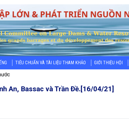
IẾNG
TIÊU CHUẨN VÀ TÀI LIỆU THAM KHẢO
GIỚI THIỆU HỘI
nước
nh An, Bassac và Trần Đề.[16/04/21]