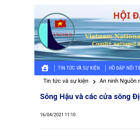
TIN TỨC VÀ SỰ KIỆN
HỒ ĐẬP NỔI T
Tin tức và sự kiện
An ninh Nguồn 
Sông Hậu và các cửa sông Đị
16/04/2021 11:10