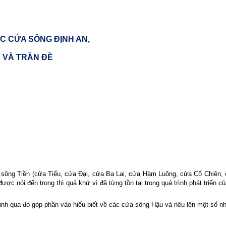
C CỬA SÔNG ĐỊNH AN,
 VÀ TRẦN ĐỀ
sông Tiền (cửa Tiểu, cửa Đại, cửa Ba Lai, cửa Hàm Luông, cửa Cổ Chiên,
c nói đến trong thì quá khứ vì đã từng tồn tại trong quá trình phát triển c
tinh qua đó góp phần vào hiểu biết về các cửa sông Hậu và nêu lên một số nh