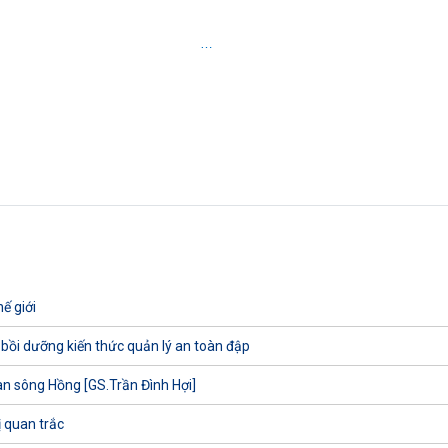
…
ế giới
 bồi dưỡng kiến thức quản lý an toàn đập
uan sông Hồng [GS.Trần Đình Hợi]
ị quan trắc