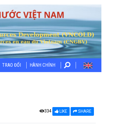
TRAO ĐỔI
HÀNH CHÍNH
334
LIKE
SHARE