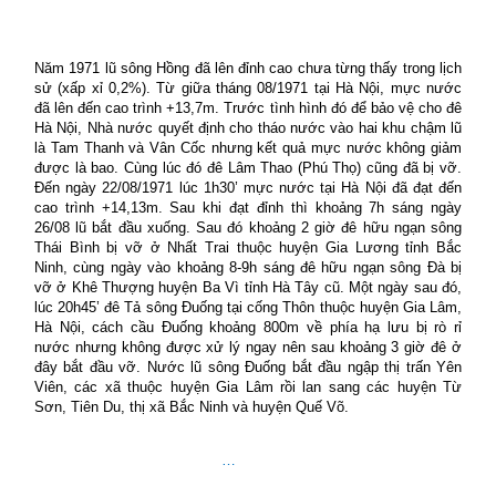
Năm 1971 lũ sông Hồng đã lên đỉnh cao chưa từng thấy trong lịch
sử (xấp xỉ 0,2%). Từ giữa tháng 08/1971 tại Hà Nội, mực nước
đã lên đến cao trình +13,7m. Trước tình hình đó để bảo vệ cho đê
Hà Nội, Nhà nước quyết định cho tháo nước vào hai khu chậm lũ
là Tam Thanh và Vân Cốc nhưng kết quả mực nước không giảm
được là bao. Cùng lúc đó đê Lâm Thao (Phú Thọ) cũng đã bị vỡ.
Đến ngày 22/08/1971 lúc 1h30’ mực nước tại Hà Nội đã đạt đến
cao trình +14,13m. Sau khi đạt đỉnh thì khoảng 7h sáng ngày
26/08 lũ bắt đầu xuống. Sau đó khoảng 2 giờ đê hữu ngạn sông
Thái Bình bị vỡ ở Nhất Trai thuộc huyện Gia Lương tỉnh Bắc
Ninh, cùng ngày vào khoảng 8-9h sáng đê hữu ngạn sông Đà bị
vỡ ở Khê Thượng huyện Ba Vì tỉnh Hà Tây cũ. Một ngày sau đó,
lúc 20h45’ đê Tả sông Đuống tại cống Thôn thuộc huyện Gia Lâm,
Hà Nội, cách cầu Đuống khoảng 800m về phía hạ lưu bị rò rỉ
nước nhưng không được xử lý ngay nên sau khoảng 3 giờ đê ở
đây bắt đầu vỡ. Nước lũ sông Đuống bắt đầu ngập thị trấn Yên
Viên, các xã thuộc huyện Gia Lâm rồi lan sang các huyện Từ
Sơn, Tiên Du, thị xã Bắc Ninh và huyện Quế Võ.
…