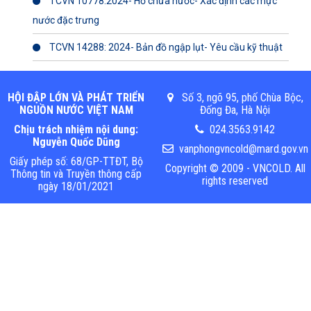
TCVN 10778:2024- Hồ chứa nước- Xác định các mực
nước đặc trưng
TCVN 14288: 2024- Bản đồ ngập lụt- Yêu cầu kỹ thuật
HỘI ĐẬP LỚN VÀ PHÁT TRIỂN
Số 3, ngõ 95, phố Chùa Bộc,
NGUỒN NƯỚC VIỆT NAM
Đống Đa, Hà Nội
Chịu trách nhiệm nội dung:
024.3563.9142
Nguyễn Quốc Dũng
vanphongvncold@mard.gov.vn
Giấy phép số: 68/GP-TTĐT, Bộ
Copyright © 2009 - VNCOLD. All
Thông tin và Truyền thông cấp
rights reserved
ngày 18/01/2021