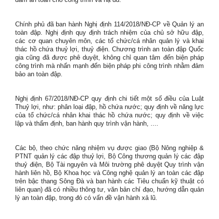
Chính phủ đã ban hành Nghị định 114/2018/NĐ-CP về Quản lý an
toàn đập. Nghị định quy định trách nhiệm của chủ sở hữu đập,
các cơ quan chuyên môn, các tổ chức/cá nhân quản lý và khai
thác hồ chứa thuỷ lợi, thuỷ điện. Chương trình an toàn đập Quốc
gia cũng đã được phê duyệt, không chỉ quan tâm đến biện pháp
công trình mà nhấn mạnh đến biện pháp phi công trình nhằm đảm
bảo an toàn đập.
Nghị định 67/2018/NĐ-CP quy định chi tiết một số điều của Luật
Thuỷ lợi, như: phân loại đập, hồ chứa nước; quy định về năng lực
của tổ chức/cá nhân khai thác hồ chứa nước; quy định về việc
lập và thẩm định, ban hành quy trình vận hành, ....
Các bộ, theo chức năng nhiệm vụ được giao (Bộ Nông nghiệp &
PTNT quản lý các đập thuỷ lợi, Bộ Công thương quản lý các đập
thuỷ điện, Bộ Tài nguyên và Môi trường phê duyệt Quy trình vận
hành liên hồ, Bộ Khoa học và Công nghệ quản lý an toàn các đập
trên bậc thang Sông Đà và ban hành các Tiêu chuẩn kỹ thuật có
liên quan) đã có nhiều thông tư, văn bản chỉ đạo, hướng dẫn quản
lý an toàn đập, trong đó có vấn đề vận hành xả lũ.