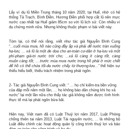
Lấy ví dụ lũ Miền Trung tháng 10 năm 2020, tại Huế, nhờ có hệ
thống Tả Trạch, Bình Điền, Hương Điền phối hợp cắt lũ nên mực
nước cao nhất tại Huế giảm 85cm so với lũ lịch sử. Còn nhiều ví
dụ chứng minh nữa. Nhưng không thuộc phạm vi bài viết này.
Tóm lại, có thể nói rằng, viết như tác giả Nguyễn Đình Cung
“...
cuối mùa mưa, hồ nào cũng đầy ắp và phải để nước tràn xuống
hạ-lưu; ... xả lũ là một đe dọa cho an-toàn cư-dân ở hạ-lưu và một
phí-phạm giá-trị nước trời cho; ...xả lũ càng ít càng tốt, càng
muộn càng tốt; ....trước mùa mưa nước trong hồ phải ở mức chết
để hồ có thể chứa tối-đa nước chẩy từ thượng-lưu...”
thể hiện sự
thiếu hiểu biết, thiếu trách nhiệm trong phát ngôn.
2- Tác giả Nguyễn Đình Cung viết: “ ... họ chỉ kiểm-tra bền vững
của đập mỗi năm một lần, ... họ không báo dân chúng khi họ xả
nước” lại một lần nữa cho thấy tác giả không nắm được tình hình
thực tế mà lại phát ngôn bừa bãi.
Hiện nay, Việt nam đã có Luật Thuỷ lợi năm 2017, Luật Phòng
chống thiên tai năm 2013, Luật Tài nguyên nước, ... là những bộ
Luật điều chỉnh các hoạt động quản lý công trình thuỷ lợi và bảo
đảm an toàn cho công trình và hạ du.