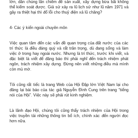
lớn, dân chúng lấn chiếm để sản xuất, xây dựng bừa bãi không
thể kiểm soát được. Giả sử xảy ra lũ lịch sử như lũ năm 1971 và
gây ra thiệt hại thì đổ lỗi cho thuỷ điện xả lũ chăng?
4- Các ý kiến ngoài chuyên môn
Việc quan tâm đến các vấn đề quan trọng của đất nước của các
trí thức là điều đáng quý và rất trân trọng, dù đang sống và làm
việc ở trong hay ngoài nước. Nhưng là trí thức, trước khi viết, và
đặc biệt là viết để đăng báo thì phải nghĩ đến trách nhiệm phát
ngôn, trách nhiệm xây dựng. Đừng nên viết những điều mà mình
còn mù mờ.
Tôi cũng rất tiếc là trang Web của Hội Đập lớn Việt Nam lại cho
đăng lại bài báo của tác giả Nguyễn Đình Cung trên trang “tiếng
nói của Hội”. Việc này sẽ phải rút kinh nghiệm.
Là lãnh đạo Hội, chúng tôi cũng thấy trách nhiệm của Hội trong
việc truyền tải những thông tin bổ ích, chính xác đến người đọc
hơn nữa.