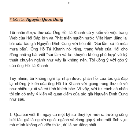
*
*
GSTS.
Nguyễn Quốc Dũng
Tôi nhận được thư của Ông Hồ Tá Khanh có ý kiến về việc trang
Web của Hội Đập lớn và Phát triển nguồn nước Việt Nam đăng lại
bài của tác giả Nguyễn Đình Cung với tiêu đề: “Sai lầm xả lũ mùa
mưa bão”. Ông Hồ Tá Khanh nói rằng, trang Web của Hội cho
đăng những bài viết “sai lầm và lời khuyên không phù hợp” về kỹ
thuật chuyên ngành như vậy là không nên. Tôi đồng ý với góp ý
của ông Hồ Tá Khanh.
Tuy nhiên, tôi không nghĩ lại nhận được phản hồi của tác giả đáp
lại những ý kiến của ông Hồ Tá Khanh với giọng trong thư có vẻ
như nhiều tự ái và có tính khích bác. Vì vậy, với tư cách cá nhân
tôi xin có mấy ý kiến về quan điểm của tác giả Nguyễn Đình Cung
như sau.
1- Qua bài viết thì ngay cả một kỹ sư thuỷ lợi mới ra trường cũng
biết tác giả là người ngoài ngành và đang góp ý cho một lĩnh vực
mà mình không đủ kiến thức, dù là sơ đẳng nhất.