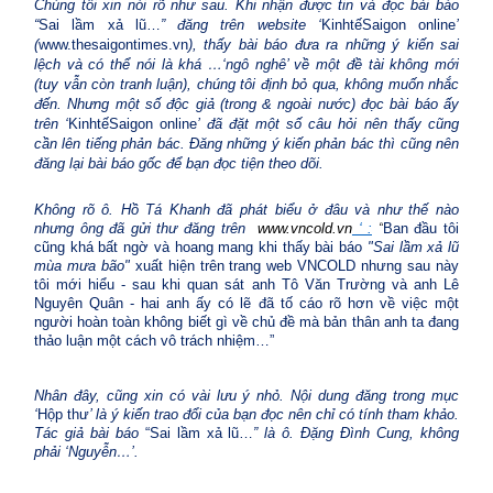
Chúng tôi xin nói rõ như sau. Khi nhận được tin và đọc bài báo
“
Sai lầm xả lũ…
” đăng trên website ‘
KinhtếSaigon online
’
(
www.thesaigontimes.vn
), thấy bài báo đưa ra những ý kiến sai
lệch và có thể nói là khá …‘ngô nghê’ về một đề tài không mới
(tuy vẫn còn tranh luận), chúng tôi định bỏ qua, không muốn nhắc
đến. Nhưng một số độc giả (trong & ngoài nước) đọc bài báo ấy
trên ‘
KinhtếSaigon online
’ đã đặt một số câu hỏi nên thấy cũng
cần lên tiếng phản bác. Đăng những ý kiến phản bác thì cũng nên
đăng lại bài báo gốc để bạn đọc tiện theo dõi.
Không rõ ô. Hồ Tá Khanh đã phát biểu ở đâu và như thế nào
nhưng ông đã gửi thư đăng trên
www.vncold.vn
‘ :
“
Ban đầu tôi
cũng khá bất ngờ và hoang mang khi thấy bài báo
"Sai lầm xả lũ
mùa mưa bão
"
xuất hiện trên trang web VNCOLD nhưng sau này
tôi mới hiểu - sau khi quan sát anh Tô Văn Trường và anh Lê
Nguyên Quân - hai anh ấy có lẽ đã tố cáo rõ hơn về việc một
người hoàn toàn không biết gì về chủ đề mà bản thân anh ta đang
thảo luận một cách vô trách nhiệm…”
Nhân đây, cũng xin có vài lưu ý nhỏ. Nội dung đăng trong mục
‘
Hộp thư
’ là ý kiến trao đổi của bạn đọc nên chỉ có tính tham khảo.
Tác giả bài báo
“Sai lầm xả lũ…
” là ô. Đặng Đình Cung, không
phải ‘Nguyễn…’.