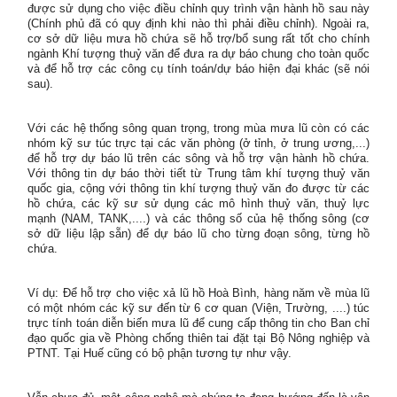
được sử dụng cho việc điều chỉnh quy trình vận hành hồ sau này
(Chính phủ đã có quy định khi nào thì phải điều chỉnh). Ngoài ra,
cơ sở dữ liệu mưa hồ chứa sẽ hỗ trợ/bổ sung rất tốt cho chính
ngành Khí tượng thuỷ văn để đưa ra dự báo chung cho toàn quốc
và để hỗ trợ các công cụ tính toán/dự báo hiện đại khác (sẽ nói
sau).
Với các hệ thống sông quan trọng, trong mùa mưa lũ còn có các
nhóm kỹ sư túc trực tại các văn phòng (ở tỉnh, ở trung ương,...)
để hỗ trợ dự báo lũ trên các sông và hỗ trợ vận hành hồ chứa.
Với thông tin dự báo thời tiết từ Trung tâm khí tượng thuỷ văn
quốc gia, cộng với thông tin khí tượng thuỷ văn đo được từ các
hồ chứa, các kỹ sư sử dụng các mô hình thuỷ văn, thuỷ lực
mạnh (NAM, TANK,....) và các thông số của hệ thống sông (cơ
sở dữ liệu lập sẵn) để dự báo lũ cho từng đoạn sông, từng hồ
chứa.
Ví dụ: Để hỗ trợ cho việc xả lũ hồ Hoà Bình, hàng năm về mùa lũ
có một nhóm các kỹ sư đến từ 6 cơ quan (Viện, Trường, ....) túc
trực tính toán diễn biến mưa lũ để cung cấp thông tin cho Ban chỉ
đạo quốc gia về Phòng chống thiên tai đặt tại Bộ Nông nghiệp và
PTNT. Tại Huế cũng có bộ phận tương tự như vậy.