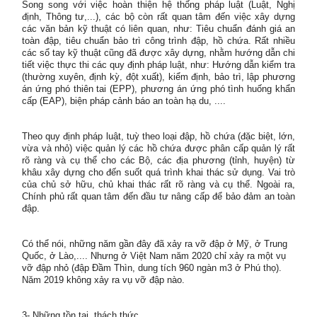
Song song với việc hoàn thiện hệ thống pháp luật (Luật, Nghị
định, Thông tư,...), các bộ còn rất quan tâm đến việc xây dựng
các văn bản kỹ thuật có liên quan, như: Tiêu chuẩn đánh giá an
toàn đập, tiêu chuẩn bảo trì công trình đập, hồ chứa. Rất nhiều
các sổ tay kỹ thuật cũng đã được xây dựng, nhằm hướng dẫn chi
tiết việc thực thi các quy định pháp luật, như: Hướng dẫn kiểm tra
(thường xuyên, định kỳ, đột xuất), kiểm định, bảo trì, lập phương
án ứng phó thiên tai (EPP), phương án ứng phó tình huống khẩn
cấp (EAP), biện pháp cảnh báo an toàn hạ du, ....
Theo quy định pháp luật, tuỳ theo loại đập, hồ chứa (đặc biệt, lớn,
vừa và nhỏ) việc quản lý các hồ chứa được phân cấp quản lý rất
rõ ràng và cụ thể cho các Bộ, các địa phương (tỉnh, huyện) từ
khâu xây dựng cho đến suốt quá trình khai thác sử dụng. Vai trò
của chủ sở hữu, chủ khai thác rất rõ ràng và cụ thể. Ngoài ra,
Chính phủ rất quan tâm đến đầu tư nâng cấp để bảo đảm an toàn
đập.
Có thể nói, những năm gần đây đã xảy ra vỡ đập ở Mỹ, ở Trung
Quốc, ở Lào,.... Nhưng ở Việt Nam năm 2020 chỉ xảy ra một vụ
vỡ đập nhỏ (đập Đầm Thìn, dung tích 960 ngàn m3 ở Phú thọ).
Năm 2019 không xảy ra vụ vỡ đập nào.
3- Những tồn tại, thách thức