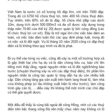
Việt Nam là nước có số lượng hồ đập lớn, với trên 7000 đập.
Trong đó có 6750 hồ chứa thuỷ lợi, trên 400 hồ chứa thuỷ điện.
Tuy nhiên, trên 60% số đó là đập, hồ chứa nhỏ (đập cao dưới
10m, dung tích dưới 500.000m3 và đa số được xây dựng trong
thập niên 70-80 của thể kỷ 20) được quản lý bởi cộng đồng (các
tổ chức thuỷ lợi cơ sở). Đây là trở ngại lớn cho việc bảo đảm an
toàn, và việc bảo đảm tuân thủ các quy định pháp luật, trong đó
có việc xả lũ đột ngột. Vụ lũ tháng 10 năm 2020 cũng có đập thuỷ
điện xả lũ không theo quy trình và đã bị phạt.
Đi cụ thể vào từng vụ việc, cũng đã xảy ra một số trường hợp xả
lũ gây thiệt hại cho hạ du và bị dân chúng kêu ca, báo chí lên
tiếng mới thấy rằng, ngoài nguyên nhân xả lũ đột ngột/không báo
trước (chuyện thường xảy ra với các đập thuỷ điện), thì phần lớn
nguyên nhân là công tác quản lý lòng dẫn hạ du còn nhiều bất
cập. Dân chúng tăng gia sản xuất trên hành lang thoát lũ, làm nhà
cửa không phép (vì lâu không xuất hiện lũ như trước), làm công
trình gây cản lũ, ... điều này thì không thể một mình các chủ đập
có thể giải quyết được.
Một điều dễ thấy là vùng bãi ngoài đê sông Hồng, nhờ có các thuỷ
điện trên bậc thang sông Đà nên mấy chục năm nay không có lũ