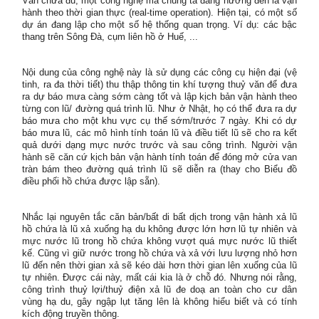
Vẫn chưa đủ, một công nghệ mà chúng ta đang hướng đến là vận
hành theo thời gian thực (real-time operation). Hiện tại, có một số
dự án đang lập cho một số hệ thống quan trọng. Ví dụ: các bậc
thang trên Sông Đà, cụm liên hồ ở Huế, ...
Nội dung của công nghệ này là sử dụng các công cụ hiện đại (vệ
tinh, ra đa thời tiết) thu thập thông tin khí tượng thuỷ văn để đưa
ra dự báo mưa càng sớm càng tốt và lập kịch bản vận hành theo
từng con lũ/ đường quá trình lũ. Như ở Nhật, họ có thể đưa ra dự
báo mưa cho một khu vực cụ thế sớm/trước 7 ngày. Khi có dự
báo mưa lũ, các mô hình tính toán lũ và điều tiết lũ sẽ cho ra kết
quả dưới dạng mực nước trước và sau công trình. Người vận
hành sẽ căn cứ kịch bản vận hành tính toán để đóng mở cửa van
tràn bám theo đường quá trình lũ sẽ diễn ra (thay cho Biểu đồ
điều phối hồ chứa được lập sẵn).
Nhắc lại nguyên tắc căn bản/bất di bất dịch trong vận hành xả lũ
hồ chứa là lũ xả xuống hạ du không được lớn hơn lũ tự nhiên và
mực nước lũ trong hồ chứa không vượt quá mực nước lũ thiết
kế. Cũng vì giữ nước trong hồ chứa và xả với lưu lượng nhỏ hơn
lũ đến nên thời gian xả sẽ kéo dài hơn thời gian lên xuống của lũ
tự nhiên. Được cái này, mất cái kia là ở chỗ đó. Nhưng nói rằng,
công trình thuỷ lợi/thuỷ điện xả lũ đe doạ an toàn cho cư dân
vùng hạ du, gây ngập lụt tăng lên là không hiểu biết và có tính
kích động truyền thông.