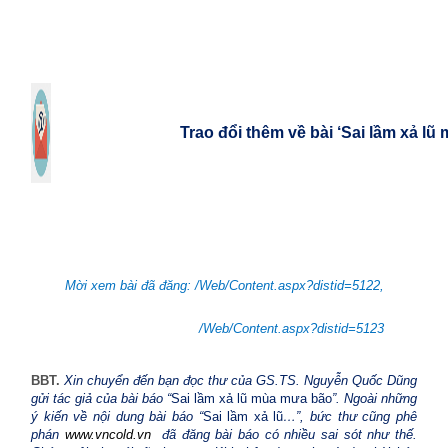
Trao đổi thêm về bài ‘Sai lầm xả l
Mời xem bài đã đăng: /Web/Content.aspx?distid=5122,
/Web/Content.aspx?distid=5123
BBT.
Xin chuyển đến bạn đọc thư của GS.TS. Nguyễn Quốc Dũng
gửi tác giả của bài báo
“
Sai lầm xả lũ mùa mưa bão
”. Ngoài những
ý kiến về nội dung bài báo “
Sai lầm xả lũ
…”, bức thư cũng phê
phán
www.vncold.vn
đã đăng bài báo có nhiều sai sót như thế.