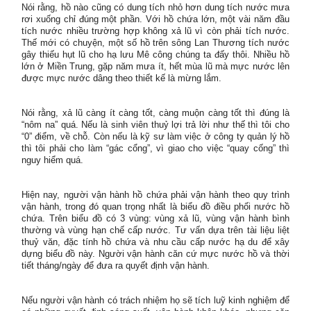
Nói rằng, hồ nào cũng có dung tích nhỏ hơn dung tích nước mưa
rơi xuống chỉ đúng một phần. Với hồ chứa lớn, một vài năm đầu
tích nước nhiều trường hợp không xả lũ vì còn phải tích nước.
Thế mới có chuyện, một số hồ trên sông Lan Thương tích nước
gây thiếu hụt lũ cho hạ lưu Mê công chúng ta đấy thôi. Nhiều hồ
lớn ở Miền Trung, gặp năm mưa ít, hết mùa lũ mà mực nước lên
được mực nước dâng theo thiết kế là mừng lắm.
Nói rằng, xả lũ càng ít càng tốt, càng muộn càng tốt thì đúng là
“nôm na” quá. Nếu là sinh viên thuỷ lợi trả lời như thế thì tôi cho
“0” điểm, về chỗ. Còn nếu là kỹ sư làm việc ở công ty quản lý hồ
thì tôi phải cho làm “gác cổng”, vì giao cho việc “quay cống” thì
nguy hiểm quá.
Hiện nay, người vận hành hồ chứa phải vận hành theo quy trình
vận hành, trong đó quan trọng nhất là biểu đồ điều phối nước hồ
chứa. Trên biểu đồ có 3 vùng: vùng xả lũ, vùng vận hành bình
thường và vùng hạn chế cấp nước. Tư vấn dựa trên tài liệu liệt
thuỷ văn, đặc tính hồ chứa và nhu cầu cấp nước hạ du để xây
dựng biểu đồ này. Người vận hành căn cứ mực nước hồ và thời
tiết tháng/ngày để đưa ra quyết định vận hành.
Nếu người vận hành có trách nhiệm họ sẽ tích luỹ kinh nghiệm để