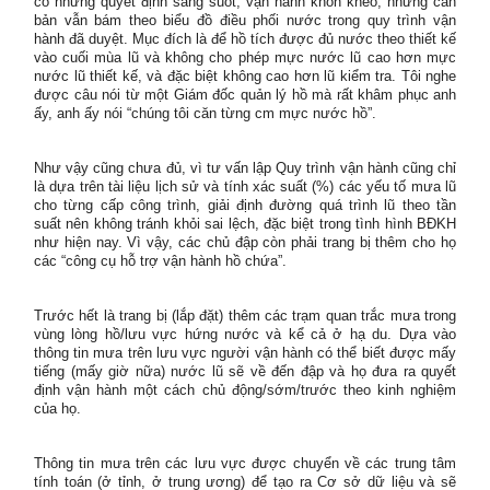
có những quyết định sáng suốt, vận hành khôn khéo, nhưng căn
bản vẫn bám theo biểu đồ điều phối nước trong quy trình vận
hành đã duyệt. Mục đích là để hồ tích được đủ nước theo thiết kế
vào cuối mùa lũ và không cho phép mực nước lũ cao hơn mực
nước lũ thiết kế, và đặc biệt không cao hơn lũ kiểm tra. Tôi nghe
được câu nói từ một Giám đốc quản lý hồ mà rất khâm phục anh
ấy, anh ấy nói “chúng tôi căn từng cm mực nước hồ”.
Như vậy cũng chưa đủ, vì tư vấn lập Quy trình vận hành cũng chỉ
là dựa trên tài liệu lịch sử và tính xác suất (%) các yếu tố mưa lũ
cho từng cấp công trình, giải định đường quá trình lũ theo tần
suất nên không tránh khỏi sai lệch, đặc biệt trong tình hình BĐKH
như hiện nay. Vì vậy, các chủ đập còn phải trang bị thêm cho họ
các “công cụ hỗ trợ vận hành hồ chứa”.
Trước hết là trang bị (lắp đặt) thêm các trạm quan trắc mưa trong
vùng lòng hồ/lưu vực hứng nước và kể cả ở hạ du. Dựa vào
thông tin mưa trên lưu vực người vận hành có thể biết được mấy
tiếng (mấy giờ nữa) nước lũ sẽ về đến đập và họ đưa ra quyết
định vận hành một cách chủ động/sớm/trước theo kinh nghiệm
của họ.
Thông tin mưa trên các lưu vực được chuyển về các trung tâm
tính toán (ở tỉnh, ở trung ương) để tạo ra Cơ sở dữ liệu và sẽ