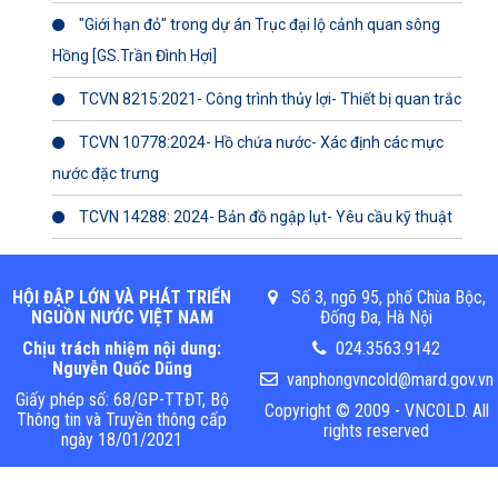
"Giới hạn đỏ" trong dự án Trục đại lộ cảnh quan sông
Hồng [GS.Trần Đình Hợi]
TCVN 8215:2021- Công trình thủy lợi- Thiết bị quan trắc
TCVN 10778:2024- Hồ chứa nước- Xác định các mực
nước đặc trưng
TCVN 14288: 2024- Bản đồ ngập lụt- Yêu cầu kỹ thuật
HỘI ĐẬP LỚN VÀ PHÁT TRIỂN
Số 3, ngõ 95, phố Chùa Bộc,
NGUỒN NƯỚC VIỆT NAM
Đống Đa, Hà Nội
Chịu trách nhiệm nội dung:
024.3563.9142
Nguyễn Quốc Dũng
vanphongvncold@mard.gov.vn
Giấy phép số: 68/GP-TTĐT, Bộ
Copyright © 2009 - VNCOLD. All
Thông tin và Truyền thông cấp
rights reserved
ngày 18/01/2021